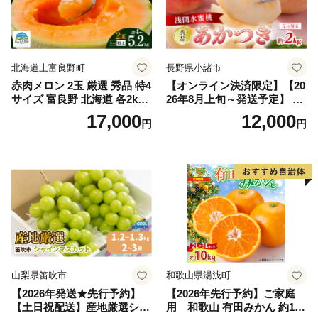
北海道上富良野町
長野県小諸市
赤肉メロン 2玉 厳選 秀品 特4
【オンライン決済限定】【20
サイズ 富良野 北海道 各2kg
26年8月上旬～発送予定】 先
～2.6kg 2玉 セット ファーム
行予約 「浅間水蜜桃プレミ
17,000
12,000
円
円
富良野 メロン めろん 果物 く
アム」 もも あかつき 秀品 約
だもの フルーツ デザート 旬
2kg 5～9玉 贈答品 ふるさと
の果物 旬のフルーツ
納税 果物 桃 フルーツ モモ
果肉 長野県産 小諸市
山梨県笛吹市
和歌山県湯浅町
【2026年発送★先行予約】
【2026年先行予約】ご家庭
【土日祝配送】産地厳選シャ
用 和歌山 有田みかん 約10k