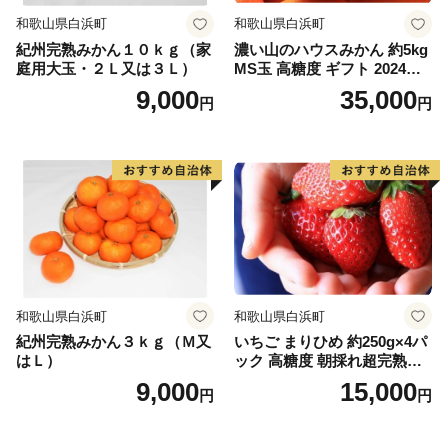
和歌山県白浜町
和歌山県白浜町
紀州完熟みかん１０ｋｇ（家
濃い山のハウスみかん 約5kg
庭用大玉・２Ｌ又は３Ｌ）
MS玉 高糖度 ギフト 2024年7
月以降発送分
9,000
35,000
円
円
和歌山県白浜町
和歌山県白浜町
紀州完熟みかん３ｋｇ（Ｍ又
いちご まりひめ 約250g×4パ
はＬ）
ック 高糖度 朝採れ超完熟ま
りひめ 1月以降発送分
9,000
15,000
円
円