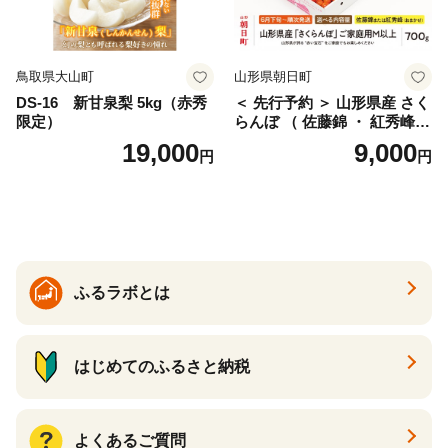
鳥取県大山町
山形県朝日町
DS-16 新甘泉梨 5kg（赤秀
＜ 先行予約 ＞ 山形県産 さく
限定）
らんぼ （ 佐藤錦 ・ 紅秀峰
） ご家庭用 M以上 700g 【20
19,000
9,000
円
円
26年6月下旬から7月上旬発
送】 山形県 果物 フルーツ 初
夏 夏 送料無料
ふるラボとは
はじめてのふるさと納税
よくあるご質問