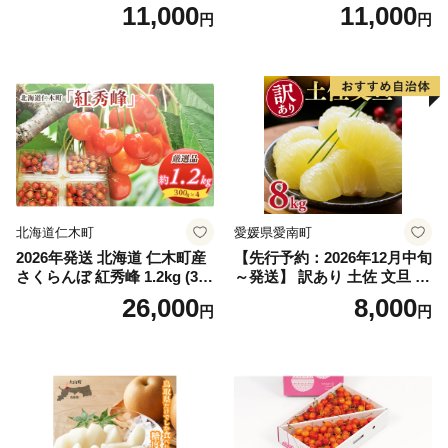
インマスカット1.2kg～1.3kg
g (2L、3Lサイズ)【湯浅町】
11,000
11,000
円
円
（2房～3房）※沖縄・離島配
_ZJ6079
送不可※ 106-003-sku02-26y
｜シャインマスカット 発送
笛吹市 山梨県 フルーツ 果物
ぶどう 葡萄 大粒 シャインマ
スカット おすすめ シャイン
マスカット 贈答 ギフト 産地
笛吹市 シャインマスカット
笛吹 葡萄 国産 ぶどう 人気
国産 1.2kg 先行｜
北海道仁木町
愛媛県愛南町
2026年発送 北海道 仁木町産
【先行予約：2026年12月中旬
さくらんぼ 紅秀峰 1.2kg (300
～発送】 訳あり 土佐 文旦 8k
g×4パック) Lサイズ以上 旬
g (Mサイズ以上サイズミック
26,000
8,000
円
円
桜桃 産地直送 サクランボ チ
ス) 8000円 わけあり ぶんた
ェリー フルーツ 果物 果物類
ん みかん mikan 蜜柑 ミカン
仁木町 仁木 [松山商店]
土佐文旦 家庭用 産地直送 国
産 農家直送 期間限定 特産品
サイズミックス くらもとフ
ァーム 愛南町 愛媛県