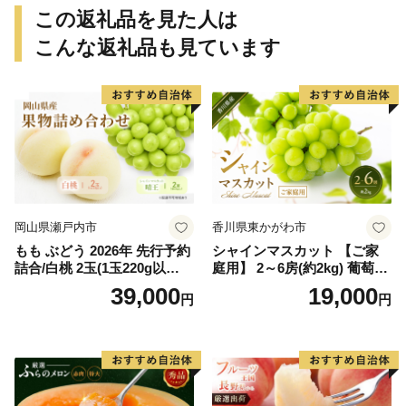
この返礼品を見た人は
こんな返礼品も見ています
岡山県瀬戸内市
香川県東かがわ市
もも ぶどう 2026年 先行予約
シャインマスカット 【ご家
詰合/白桃 2玉(1玉220g以
庭用】 2～6房(約2kg) 葡萄 ぶ
上)・シャインマスカット 晴
どう ブドウ フルーツ 果物 く
39,000
19,000
円
円
王 2房(1房480g以上) 化粧箱
だもの 果実 旬の果物 旬のフ
入り 岡山県産 国産 フルーツ
ルーツ 香川 香川県 東かがわ
果物 ギフト
市