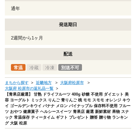
通年
発送期日
2週間から1ヶ月
配送
常温
冷蔵
冷凍
別送不可
まちから探す
近畿地方
大阪府松原市
大阪府 松原市の返礼品一覧
【青果店厳選】 甘熟 ドライフルーツ 400g 砂糖 不使用 ダイエット 美
容 ヨーグルト ミックス りんご 青りんご 桃 モモ スモモ オレンジ キウ
イ ゴールデンキウイ バナナ メロン パイナップル 保存料不使用 フルー
ツ おやつ 健康菓子 ヘルシースイーツ 青果店 厳選 新鮮素材 果物 スナ
ック 常温保存 ティータイム ギフト プレゼント 贈答 贈り物 ランキン
グ 大阪 松原