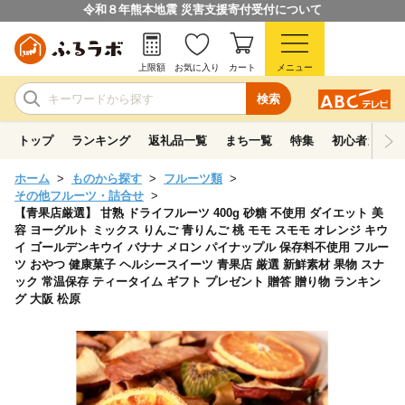
令和８年熊本地震 災害支援寄付受付について
上限額
お気に入り
カート
メニュー
検索
トップ
ランキング
返礼品一覧
まち一覧
特集
初心者ガイド
ホーム
ものから探す
フルーツ類
その他フルーツ・詰合せ
【青果店厳選】 甘熟 ドライフルーツ 400g 砂糖 不使用 ダイエット 美
容 ヨーグルト ミックス りんご 青りんご 桃 モモ スモモ オレンジ キウ
イ ゴールデンキウイ バナナ メロン パイナップル 保存料不使用 フルー
ツ おやつ 健康菓子 ヘルシースイーツ 青果店 厳選 新鮮素材 果物 スナ
ック 常温保存 ティータイム ギフト プレゼント 贈答 贈り物 ランキン
グ 大阪 松原