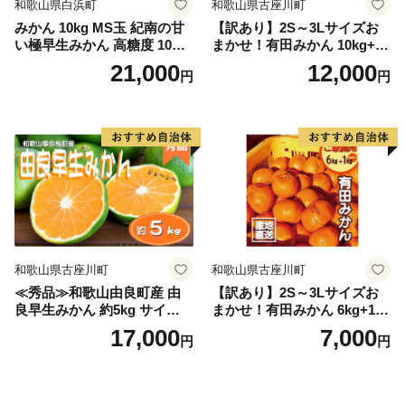
和歌山県白浜町
和歌山県古座川町
みかん 10kg MS玉 紀南の甘
【訳あり】2S～3Lサイズお
い極早生みかん 高糖度 10月
まかせ！有田みかん 10kg+2k
以降発送 マルチ被覆栽培
g保証分 11月から12月下旬ま
21,000
12,000
円
円
でに順次発送致します。 / 訳
ありみかん 有田みかん みか
ん ミカン 蜜柑 柑橘 温州みか
ん 和歌山 ご家庭用
和歌山県古座川町
和歌山県古座川町
≪秀品≫和歌山由良町産 由
【訳あり】2S～3Lサイズお
良早生みかん 約5kg サイズお
まかせ！有田みかん 6kg+1kg
まかせ【sml106C】
保証分 11月から12月下旬ま
17,000
7,000
円
円
でに順次発送致します。 / 訳
ありみかん 有田みかん みか
ん ミカン 蜜柑 柑橘 温州みか
ん 和歌山 ご家庭用