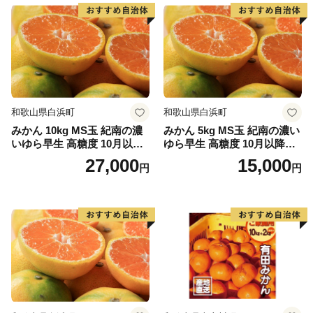
和歌山県白浜町
和歌山県白浜町
みかん 10kg MS玉 紀南の濃
みかん 5kg MS玉 紀南の濃い
いゆら早生 高糖度 10月以降
ゆら早生 高糖度 10月以降発
発送 マルチ被覆栽培
送 マルチ被覆栽培
27,000
15,000
円
円