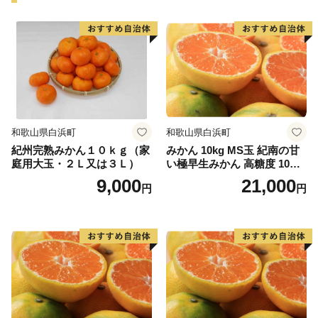
和歌山県白浜町
和歌山県白浜町
紀州完熟みかん１０ｋｇ（家
みかん 10kg MS玉 紀南の甘
庭用大玉・２Ｌ又は３Ｌ）
い極早生みかん 高糖度 10月
以降発送 マルチ被覆栽培
9,000
21,000
円
円