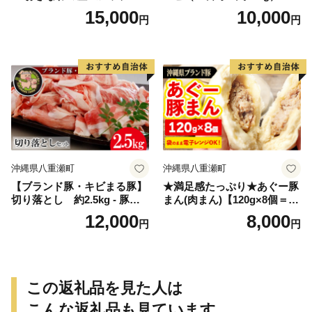
マンゴー 約1.5kg【ご家庭
老 車えび 車海老 冷凍 生エビ
15,000
10,000
円
円
用・白箱】- 先行予約 沖縄 産
国産 養殖 えび天 エビフライ
地直送 南国フルーツ 旬の味
塩焼き 人気 沖縄県 八重瀬町
覚 家庭用 オススメ 沖縄県 八
重瀬町
沖縄県八重瀬町
沖縄県八重瀬町
【ブランド豚・キビまる豚】
★満足感たっぷり★あぐー豚
切り落とし 約2.5kg - 豚肉
まん(肉まん)【120g×8個＝96
小分け 500gずつ 部位混合
0g】袋のまま電子レンジで温
12,000
8,000
円
円
色々楽しめる 人気 しょうが
めて、お召し上がりくださ
焼き 肉じゃが 豚丼 豚キムチ
い。- 小分け 便利 冷凍 おや
肉巻き アレンジ 色々 人気 ブ
つ 惣菜 人気 おすすめ 手軽
ランド豚 おすすめ 沖縄県 八
個包装 レンジ 沖縄県産あぐ
重瀬町【価格改定】
ー豚 レンチン 簡単調理 沖縄
この返礼品を見た人は
県 八重瀬【価格改定】
こんな返礼品も見ています