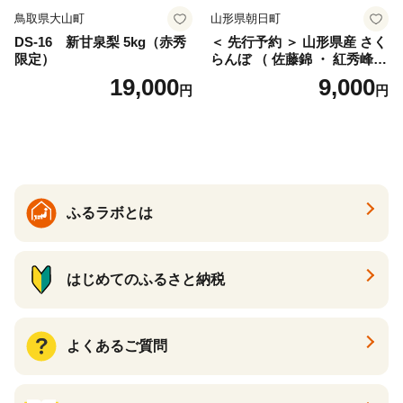
鳥取県大山町
山形県朝日町
DS-16 新甘泉梨 5kg（赤秀
＜ 先行予約 ＞ 山形県産 さく
限定）
らんぼ （ 佐藤錦 ・ 紅秀峰
） ご家庭用 M以上 700g 【20
19,000
9,000
円
円
26年6月下旬から7月上旬発
送】 山形県 果物 フルーツ 初
夏 夏 送料無料
ふるラボとは
はじめてのふるさと納税
よくあるご質問