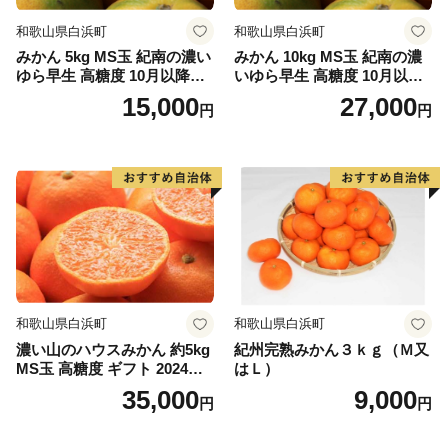
和歌山県白浜町
和歌山県白浜町
みかん 5kg MS玉 紀南の濃い
みかん 10kg MS玉 紀南の濃
ゆら早生 高糖度 10月以降発
いゆら早生 高糖度 10月以降
送 マルチ被覆栽培
発送 マルチ被覆栽培
15,000
27,000
円
円
和歌山県白浜町
和歌山県白浜町
濃い山のハウスみかん 約5kg
紀州完熟みかん３ｋｇ（Ｍ又
MS玉 高糖度 ギフト 2024年7
はＬ）
月以降発送分
35,000
9,000
円
円