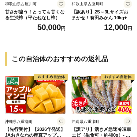
和歌山県古座川町
和歌山県古座川町
甘さが違う！とっても甘くな
【訳あり】2S～3Lサイズお
る生渋柿（平たねなし柿）吊
まかせ！有田みかん 10kg+2k
るし柿用 T字枝or吊るしクリ
g保証分 11月から12月下旬ま
50,000
12,000
円
円
ップ付約14.5～15kg 約60～
でに順次発送致します。 / 訳
90個＜2026年10月中旬～11
ありみかん 有田みかん みか
月上旬ごろ順次発送＞Ted【a
ん ミカン 蜜柑 柑橘 温州みか
rt015B】
ん 和歌山 ご家庭用
この自治体のおすすめの返礼品
沖縄県八重瀬町
沖縄県八重瀬町
【先行受付】【2026年発送】
【訳アリ】活き〆急速冷凍車
JAおきなわの産直アップル
エビ（生食可・約400g）- 海