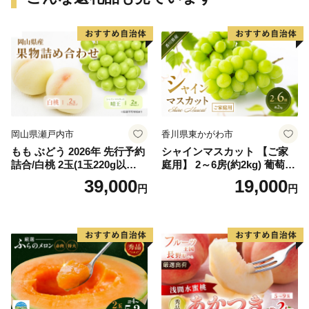
岡山県瀬戸内市
香川県東かがわ市
もも ぶどう 2026年 先行予約
シャインマスカット 【ご家
詰合/白桃 2玉(1玉220g以
庭用】 2～6房(約2kg) 葡萄 ぶ
上)・シャインマスカット 晴
どう ブドウ フルーツ 果物 く
39,000
19,000
円
円
王 2房(1房480g以上) 化粧箱
だもの 果実 旬の果物 旬のフ
入り 岡山県産 国産 フルーツ
ルーツ 香川 香川県 東かがわ
果物 ギフト
市