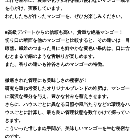
土作を基本に、農業や化学肥料を極力使わないマンゴー栽培
を心がけ、実践しています。
わたしたちが作ったマンゴーを、ぜひお楽しみください。
■高級デパートからの信頼も高い、貴重な絶品マンゴー！
切り口の断面を他のマンゴーと比較すると、その違いは一目
瞭然。繊維のつまった目にも鮮やかな黄色い果肉は、口に含
むとまるで絹のような舌触りが楽しめます。
また、香りの違いも神谷さんのマンゴーの特徴。
徹底された管理にも美味しさの秘密が！
研究を重ね考案したオリジナルブレンドの堆肥は、マンゴー
に潤沢な養分を与え、豊かな甘みを蓄えさせます。
さらに、ハウスごとに異なる日照や風当たりなどの環境をハ
ウスごとに計算し、最も良い管理状態を数年かけて探ってい
きます。
こういった惜しまぬ手間が、美味しいマンゴーを生む秘密な
のです。