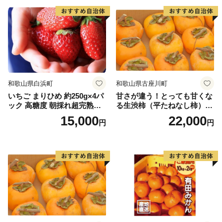
和歌山県白浜町
和歌山県古座川町
いちご まりひめ 約250g×4パ
甘さが違う！とっても甘くな
ック 高糖度 朝採れ超完熟ま
る生渋柿（平たねなし柿）吊
りひめ 1月以降発送分
るし柿用 T字枝or吊るしクリ
15,000
22,000
円
円
ップ付約4.5～5kg 約24～30
個＜2026年10月中旬～順次発
送＞-Ted【art016B】