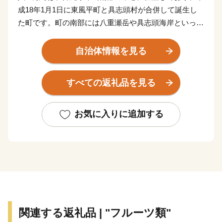
成18年1月1日に東風平町と具志頭村が合併して誕生し
た町です。町の南部には八重瀬岳や具志頭海岸といった
豊かな自然が広がっており、農業、畜産、漁業が盛んに
おこなわれています。町の北部地域は、大型店舗の進出
自治体情報を見る
や集合住宅の増加など、都市化が進展しており、田園と
都市が共存する町となっています。
すべての返礼品を見る
お気に入りに追加する
関連する返礼品 | "フルーツ類"