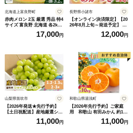
北海道上富良野町
長野県小諸市
赤肉メロン 2玉 厳選 秀品 特4
【オンライン決済限定】【20
サイズ 富良野 北海道 各2kg
26年8月上旬～発送予定】 先
～2.6kg 2玉 セット ファーム
行予約 「浅間水蜜桃プレミ
17,000
12,000
円
円
富良野 メロン めろん 果物 く
アム」 もも あかつき 秀品 約
だもの フルーツ デザート 旬
2kg 5～9玉 贈答品 ふるさと
の果物 旬のフルーツ
納税 果物 桃 フルーツ モモ
果肉 長野県産 小諸市
山梨県笛吹市
和歌山県湯浅町
【2026年発送★先行予約】
【2026年先行予約】ご家庭
【土日祝配送】産地厳選シャ
用 和歌山 有田みかん 約10k
インマスカット1.2kg～1.3kg
g (2L、3Lサイズ)【湯浅町】
11,000
11,000
円
円
（2房～3房）※沖縄・離島配
_ZJ6079
送不可※ 106-003-sku02-26y