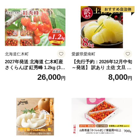
｜シャインマスカット 発送
笛吹市 山梨県 フルーツ 果物
ぶどう 葡萄 大粒 シャインマ
スカット おすすめ シャイン
マスカット 贈答 ギフト 産地
笛吹市 シャインマスカット
笛吹 葡萄 国産 ぶどう 人気
国産 1.2kg 先行｜
北海道仁木町
愛媛県愛南町
2027年発送 北海道 仁木町産
【先行予約：2026年12月中旬
さくらんぼ 紅秀峰 1.2kg (300
～発送】 訳あり 土佐 文旦 8k
g×4パック) Lサイズ以上 旬
g (Mサイズ以上サイズミック
26,000
8,000
円
円
桜桃 産地直送 サクランボ チ
ス) 8000円 わけあり ぶんた
ェリー フルーツ 果物 果物類
ん みかん mikan 蜜柑 ミカン
仁木町 仁木 [松山商店]
土佐文旦 家庭用 産地直送 国
産 農家直送 期間限定 特産品
サイズミックス くらもとフ
ァーム 愛南町 愛媛県