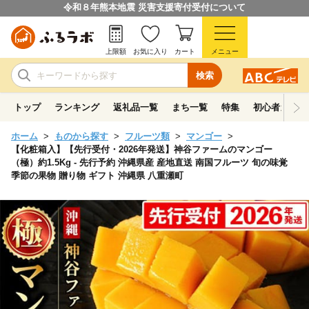
令和８年熊本地震 災害支援寄付受付について
上限額
お気に入り
カート
メニュー
検索
トップ
ランキング
返礼品一覧
まち一覧
特集
初心者ガイド
ホーム
ものから探す
フルーツ類
マンゴー
【化粧箱入】【先行受付・2026年発送】神谷ファームのマンゴー
（極）約1.5Kg - 先行予約 沖縄県産 産地直送 南国フルーツ 旬の味覚
季節の果物 贈り物 ギフト 沖縄県 八重瀬町