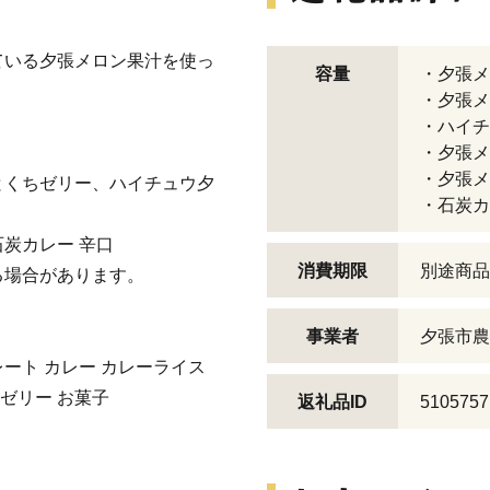
ている夕張メロン果汁を使っ
容量
・夕張メ
・夕張メ
・ハイ
・夕張メ
・夕張メ
くちゼリー、ハイチュウ夕
・石炭カ
炭カレー 辛口
消費期限
別途商品
場合があります。
事業者
夕張市農
レート カレー カレーライス
ゼリー お菓子
返礼品ID
5105757