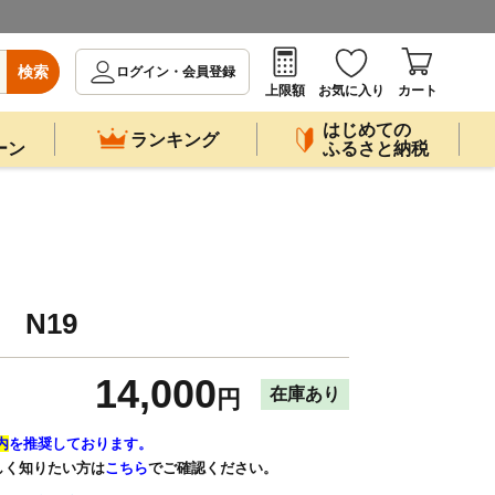
検索
ログイン・会員登録
上限額
お気に入り
カート
はじめての
ランキング
ーン
ふるさと納税
 N19
14,000
在庫あり
円
内
を推奨しております。
しく知りたい方は
こちら
でご確認ください。