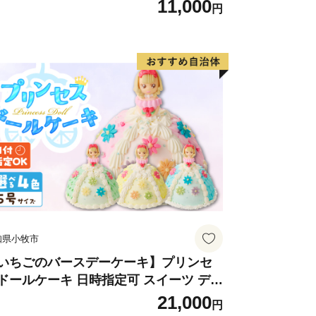
 ザラメ 常温 愛知県 小牧市 アンプチベ
11,000
円
やぐま
知県小牧市
いちごのバースデーケーキ】プリンセ
ドールケーキ 日時指定可 スイーツ デザ
ト 洋菓子 お取り寄せ 愛知県 小牧市 送
21,000
円
無料 誕生日 クリスマス お祝い キャラ