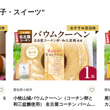
みなさんのお力を貸してく
菓子・スイーツ"
愛知県小牧市
愛
 5
小牧山城バウムクーヘン（コーチン卵と
尾
和三盆糖使用） 名古屋コーチン バームク
カ