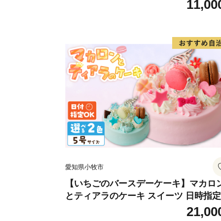
11,00
愛知県小牧市
【いちごのバースデーケーキ】マカロ
とティアラのケーキ スイーツ 日時指
デザート 洋菓子 お取り寄せ 愛知県 小
21,00
市 送料無料 誕生日 クリスマス お祝い 