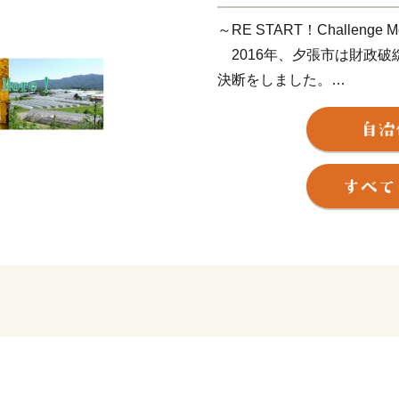
～RE START！Challenge 
2016年、夕張市は財政破
決断をしました。
市民の努力により116億
ちから多くの人が去りまし
このままでは夕張自体の存
そこで夕張市は、財政再建
へと舵を切りました。
山積する地域課題に立ち向
「再出発、挑戦あるのみ
みなさんのふるさと納税を