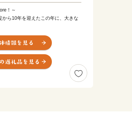
More！～
綻から10年を迎えたこの年に、大きな
円ものお金を返すことができた一方、ま
た。
続も危ぶまれてしまう…。
一辺倒の政策から、地域再生との両立
かい、夕張は立ち上がります。
」
力に変えて、進んでいきます。どうか