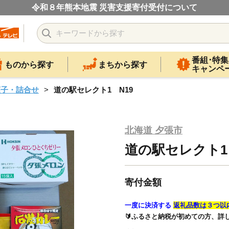
令和８年熊本地震 災害支援寄付受付について
番組･特集
ものから探す
まちから探す
キャンペ
菓子・詰合せ
道の駅セレクト1 N19
北海道 夕張市
道の駅セレクト1
寄付金額
一度に決済する
返礼品数は３つ以
🔰ふるさと納税が初めての方、詳