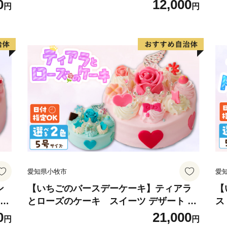
ーヘン 和三盆 小牧銘菓 バウムクーヘン
ラ
0
12,000
円
円
常温 愛知県 小牧市 アンプチベアやぐま
ア
愛知県小牧市
愛
ン
【いちごのバースデーケーキ】ティアラ
【
定可
とローズのケーキ スイーツ デザート 洋
ス
牧
菓子 お取り寄せ 愛知県 小牧市 送料無料
ー
0
21,000
円
円
マ
誕生日 クリスマス お祝い ばら 花 フラワ
料