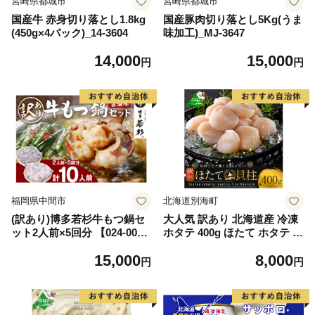
宮崎県都城市
宮崎県都城市
国産牛 赤身切り落とし1.8kg
国産豚肉切り落とし5Kg(うま
(450g×4パック)_14-3604
味加工)_MJ-3647
14,000
15,000
円
円
福岡県中間市
北海道別海町
(訳あり)博多若杉牛もつ鍋セ
大人気 訳あり 北海道産 冷凍
ット2人前×5回分 【024-002
ホタテ 400g ほたて ホタテ 帆
7】
立 貝柱 海鮮 魚介類 刺身 大
15,000
8,000
粒 天然 海鮮 ランキング 大人
円
円
気 人気 おすすめ 訳あり ）