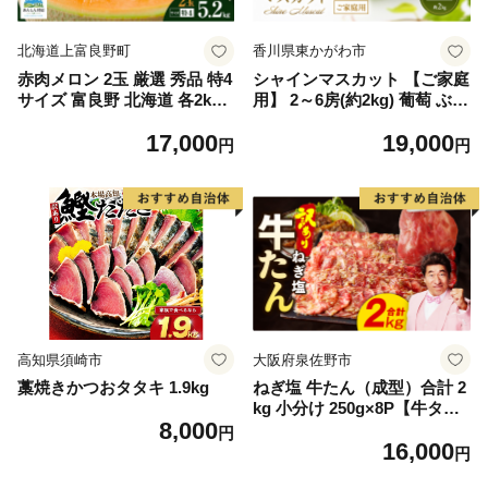
北海道上富良野町
香川県東かがわ市
赤肉メロン 2玉 厳選 秀品 特4
シャインマスカット 【ご家庭
サイズ 富良野 北海道 各2kg
用】 2～6房(約2kg) 葡萄 ぶど
～2.6kg 2玉 セット ファーム
う ブドウ フルーツ 果物 くだ
17,000
19,000
富良野 メロン めろん 果物 く
もの 果実 旬の果物 旬のフル
円
円
だもの フルーツ デザート 旬
ーツ 香川 香川県 東かがわ市
の果物 旬のフルーツ
高知県須崎市
大阪府泉佐野市
藁焼きかつおタタキ 1.9kg
ねぎ塩 牛たん（成型）合計 2
kg 小分け 250g×8P【牛タン
8,000
牛肉 焼肉用 薄切り 訳あり サ
円
16,000
イズ不揃い】
円