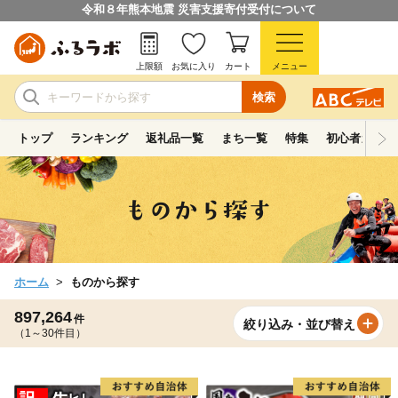
令和８年熊本地震 災害支援寄付受付について
上限額
お気に入り
カート
メニュー
検索
トップ
ランキング
返礼品一覧
まち一覧
特集
初心者ガイド
ホーム
ものから探す
897,264
件
絞り込み・並び替え
（1～30件目）