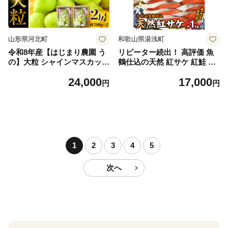
山形県河北町
和歌山県湯浅町
令和8年産【はじまり農園 う
リピーター続出！ 高評価 魚
の】大粒 シャインマスカット
鶴仕込の天然 紅サケ 紅鮭 鮭
２房（約700g×2房） 山形県
サーモン 切身 切り身 約1kg
24,000
17,000
河北町産 【河北町観光物産協
レビュー高評価 小分け 真空
円
円
会】 ka002-004-r8
パック 梅酒 真昆布 使用 だし
まろやか 天然 鮭 魚 海の幸
海鮮 魚介 食品 食べ物 おかず
お弁当 水産加工品 冷凍 グル
メ お取り寄せ 和歌山県 湯浅
町 送料無料_G7317
1
2
3
4
5
次へ