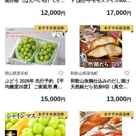
晩白柚 （ばんぺいゆ） Lサイ
ト (あか牛モモスライス400
ズ 2玉 柑橘 みかん 果物 くだ
g、あか牛のたれ200ml付き)
12,000
17,000
もの フルーツ おやつ 特産 熊
円
円
本県 八代市 【2026年12月上
旬より順次発送】
岡山県里庄町
和歌山県湯浅町
ぶどう 2026年 先行予約 【平
和歌山魚鶴仕込みのだし漬け
均糖度20度】 ご家庭用 農家
天然銀だら切身8切（真空パ
こだわりの シャイン マスカ
ック入） 約720g 小分け 独自
15,000
13,000
ット 2～3房 合計約1.2kg ブ
製法 良質な脂 ふっくら 柔ら
円
円
ドウ 葡萄 岡山県産 国産 フル
かい 身質 甘み 旨味 白身魚の
ーツ 果物 【 Nini farm 農家
トロ 梅酒 北海道南産 真こん
直送 】
ぶ だし漬け 煮付け ムニエル
味噌漬け 鍋物 冷凍 湯浅町 送
料無料_G7334