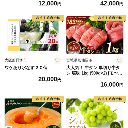
12,000
42,000
毛和牛 ブランド牛 九州 ハン
6] カニ かに 蟹 たらばがに た
円
円
バーグ 牛肉 豚肉 国産 お弁当
らば蟹 タラバ蟹 たらば タラ
おかず 惣菜 おすすめ 人気】
バ ボイル
(H083106)
大阪府貝塚市
宮城県気仙沼市
ワケあり水なす２０個
大人気！ 牛タン 厚切り牛タ
ン 塩味 1kg (500g×2) [モ〜ラ
20,000
ンド 宮城県 気仙沼市 205646
円
16,000
60] 肉 牛肉 精肉 牛たん 牛タ
円
ン塩 牛たん塩 冷凍 焼肉 BB
Q アウトドア バーベキュー
厚切り タン