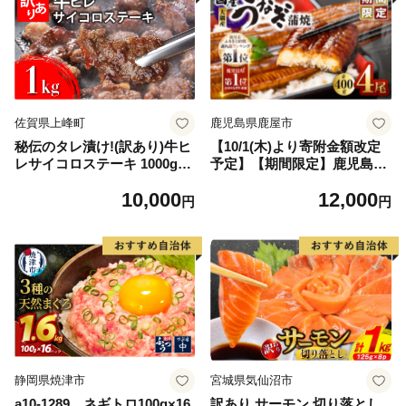
佐賀県上峰町
鹿児島県鹿屋市
秘伝のタレ漬け!(訳あり)牛ヒ
【10/1(木)より寄附金額改定
レサイコロステーキ 1000g
予定】【期間限定】鹿児島県
【B-1098-AS】
大隅産うなぎ蒲焼4尾（400
10,000
12,000
g） KN007-023
円
円
静岡県焼津市
宮城県気仙沼市
a10-1289 ネギトロ100g×16
訳あり サーモン 切り落とし