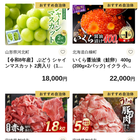
山形県河北町
北海道白糠町
【令和8年産】 ぶどう シャイ
いくら醤油漬（鮭卵） 400g
ンマスカット 2房入り（1房6
(200g×2パック) イクラ 小分
00g前後） 秀品 山形県河北町
け いくら醤油漬 鮭いくら い
18,000
22,000
産【山形eLab】 ka074-023-r
くら醤油漬け 鮭 鮭卵 ikura
円
円
8
醤油いくら 冷凍いくら いく
ら北海道 醤油鮭いくら 人気
大好評品 北海道 白糠町