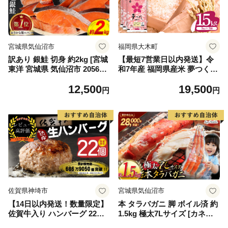
宮城県気仙沼市
福岡県大木町
訳あり 銀鮭 切身 約2kg [宮城
【最短7営業日以内発送】令
東洋 宮城県 気仙沼市 205649
和7年産 福岡県産米 夢つくし
91] 鮭 魚介類 海鮮 訳アリ 規
15kg 精米 ※北海道・沖縄・
12,500
19,500
格外 不揃い さけ サケ 鮭切身
離島は配送不可
円
円
シャケ 切り身 冷凍 家庭用 お
かず 弁当 支援 サーモン 銀鮭
切り身 魚 わけあり
佐賀県神埼市
宮城県気仙沼市
【14日以内発送！数量限定】
本 タラバガニ 脚 ボイル済 約
佐賀牛入り ハンバーグ 22個
1.5kg 極太7Lサイズ [カネダ
2.6kg(120g×22個)【佐賀牛 黒
イ 宮城県 気仙沼市 2056432