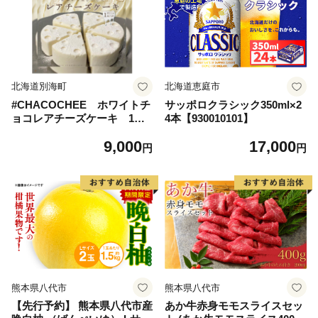
北海道別海町
北海道恵庭市
#CHACOCHEE ホワイトチ
サッポロクラシック350ml×2
ョコレアチーズケーキ 1ホ
4本【930010101】
ール(直径15cm)（北海道,別
9,000
17,000
海町,チーズ,ちーず,チーズケ
円
円
ーキ,ふるさと納税）
熊本県八代市
熊本県八代市
【先行予約】 熊本県八代市産
あか牛赤身モモスライスセッ