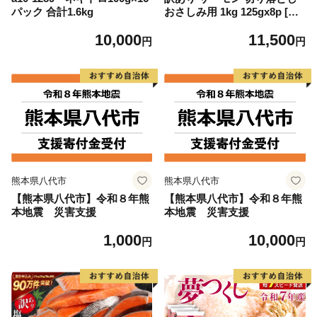
パック 合計1.6kg
おさしみ用 1kg 125gx8p [足
利本店 宮城県 気仙沼市 2056
10,000
11,500
4313] 魚 魚介類 鮭 お刺し身
円
円
刺し身 刺身 生 生食 個包装
チリ銀鮭 銀鮭 海鮮 海鮮丼 魚
介
熊本県八代市
熊本県八代市
【熊本県八代市】令和８年熊
【熊本県八代市】令和８年熊
本地震 災害支援
本地震 災害支援
1,000
10,000
円
円