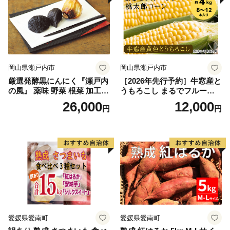
岡山県瀬戸内市
岡山県瀬戸内市
厳選発酵黒にんにく『瀬戸内
［2026年先行予約］牛窓産と
の風』 薬味 野菜 根菜 加工食
うもろこし まるでフルー
品
ツ！最高糖度25度超え 生で
26,000
12,000
円
円
甘い、茹でて美味い！ 黄色
とうもろこし 「桃太郎コー
ン」約4kg（8〜12本入り）
野菜
愛媛県愛南町
愛媛県愛南町