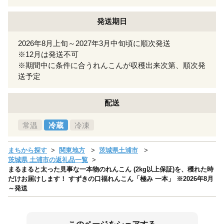
発送期日
2026年8月上旬～2027年3月中旬頃に順次発送
※12月は発送不可
※期間中に条件に合うれんこんが収穫出来次第、順次発
送予定
配送
常温
冷蔵
冷凍
まちから探す
関東地方
茨城県土浦市
茨城県 土浦市の返礼品一覧
まるまると太った見事な一本物のれんこん (2kg以上保証)を、穫れた時
だけお届けします！ すずきの口福れんこん「極み 一本」 ※2026年8月
～発送