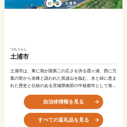
つちうらし
土浦市
土浦市は、東に我が国第二の広さを誇る霞ヶ浦、西に万
葉の世から名峰と謳われた筑波山を臨む、水と緑に恵ま
れた歴史と伝統のある茨城県南部の中核都市として発展
してきました。
自治体情報を見る
現在は、日本三大花火の一つでもあり、花火師が日本一
をかけて腕を競う「土浦全国花火競技大会」や国内屈指
すべての返礼品を見る
の市民マラソンとなりました「かすみがうらマラソン兼