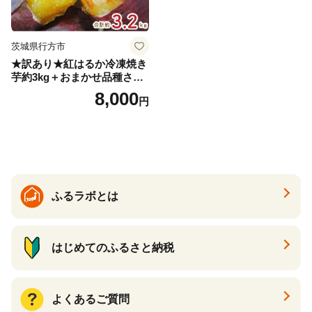
茨城県行方市
★訳あり★紅はるか冷凍焼き
芋約3kg＋おまかせ品種さつ
まいも 合計約3.2kg｜さつ
8,000
円
まいも サツマイモ さつま芋
焼き芋 やきいも 冷凍 冷凍焼
き芋 訳あり 訳アリ 紅はるか
茨城県 行方市(EY-25)
ふるラボとは
はじめてのふるさと納税
よくあるご質問