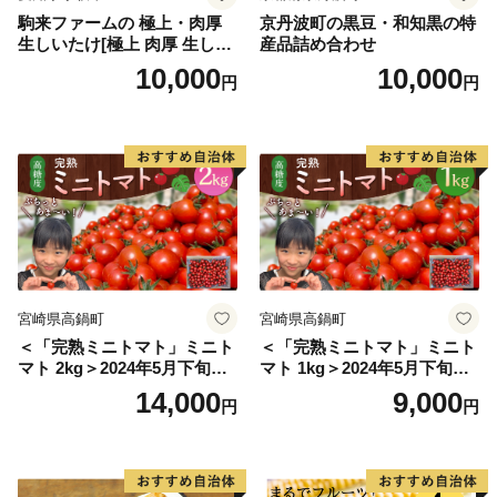
駒来ファームの 極上・肉厚
京丹波町の黒豆・和知黒の特
生しいたけ[極上 肉厚 生しい
産品詰め合わせ
たけ 生シイタケ 生椎茸 安心
10,000
10,000
円
円
安全 国産 採れたて 新鮮 きの
こ 野菜]
宮崎県高鍋町
宮崎県高鍋町
＜「完熟ミニトマト」ミニト
＜「完熟ミニトマト」ミニト
マト 2kg＞2024年5月下旬迄
マト 1kg＞2024年5月下旬迄
に順次出荷 野菜ソムリエサ
に順次出荷 野菜ソムリエサ
14,000
9,000
円
円
ミット アルル・リリカ共に
ミット アルル・リリカ共に
銀賞受賞！！(2023年11月開
銀賞受賞！！(2023年11月開
催)1回食べてみらんね？宮崎
催)1回食べてみらんね？宮崎
県 高鍋町産 産地直送 有機肥
県 高鍋町産 産地直送 有機肥
料使用 高糖度 西森農園
料使用 高糖度 西森農園