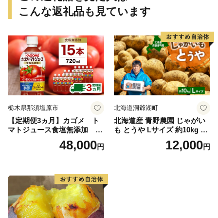
こんな返礼品も見ています
栃木県那須塩原市
北海道洞爺湖町
【定期便3ヵ月】カゴメ ト
北海道産 青野農園 じゃがい
マトジュース食塩無添加 72
も とうや Lサイズ 約10kg 20
0ml PET×15本 1ケース 毎月
26年10月初旬～12月下旬頃お
48,000
12,000
円
円
届く 3ヵ月 3回コース ns001-
届け 先行予約 北海道 ジャガ
005 【 KAGOME 野菜ジュー
イモ トウヤ 馬鈴薯 ポテト 芋
ス 】
いも イモ 黄色 旬 野菜 農作
物 産地直送 お取り寄せ 国産