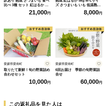
訳あり 熟成 さつまいも 食べ
熟成 紅はるか 5kg M-Lサイ
比べ 3種 セット 紅はるか 安
ズ さつまいも いも 低温熟成
納芋 シルクスイート 合計 15
完全熟成収穫 甘い 糖度 焼き
21,000
8,000
円
円
kg サイズ混合 サツマイモ 焼
芋 やきいも スイートポテト
き芋 干し芋 丸干し 冷凍焼き
おやつ 高糖度 料理 国産 愛媛
芋 冷やし焼き芋 やきいも 蜜
県 愛南町 青果市場
芋 ほしいも スイートポテト
いも天 サイズミックス 甘い
ねっとり 生芋 新芋 あんのう
いも 甘藷 べにはるか スイー
ツ 国産 糖度 産地直送 農家直
送 数量限定 21000円 愛媛 愛
南 ミッチーのおみかん畑
愛媛県愛南町
愛媛県愛南町
取りたて新鮮！旬の野菜詰め
6回お届け 季節の旬野菜詰
合わせセット
合せ
10,000
60,000
円
円
この返礼品を見た人は