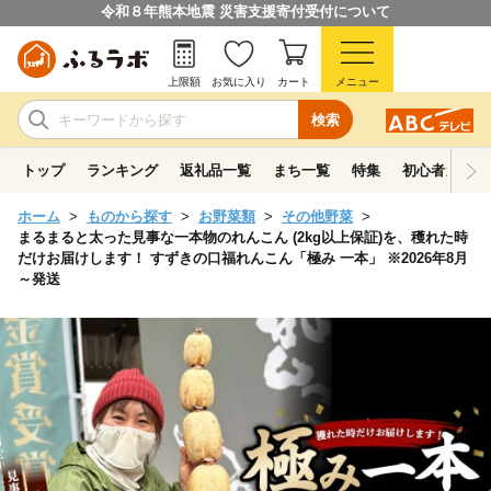
令和８年熊本地震 災害支援寄付受付について
上限額
お気に入り
カート
メニュー
検索
トップ
ランキング
返礼品一覧
まち一覧
特集
初心者ガイド
ホーム
ものから探す
お野菜類
その他野菜
まるまると太った見事な一本物のれんこん (2kg以上保証)を、穫れた時
だけお届けします！ すずきの口福れんこん「極み 一本」 ※2026年8月
～発送