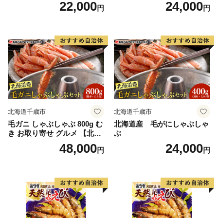
【北海道】【札幌バルナバフ
22,000
24,000
円
円
ーズ】
北海道千歳市
北海道千歳市
毛ガニ しゃぶしゃぶ 800g む
北海道産 毛がにしゃぶしゃ
き お取り寄せ グルメ 【北海
ぶ
道】【札幌バルナバフーズ】
48,000
24,000
円
円