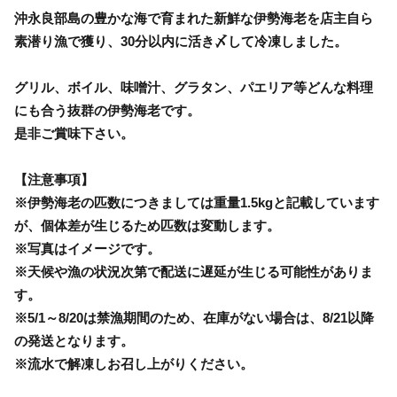
沖永良部島の豊かな海で育まれた新鮮な伊勢海老を店主自ら
素潜り漁で獲り、30分以内に活き〆して冷凍しました。
グリル、ボイル、味噌汁、グラタン、パエリア等どんな料理
にも合う抜群の伊勢海老です。
是非ご賞味下さい。
【注意事項】
※伊勢海老の匹数につきましては重量1.5kgと記載しています
が、個体差が生じるため匹数は変動します。
※写真はイメージです。
※天候や漁の状況次第で配送に遅延が生じる可能性がありま
す。
※5/1～8/20は禁漁期間のため、在庫がない場合は、8/21以降
の発送となります。
※流水で解凍しお召し上がりください。