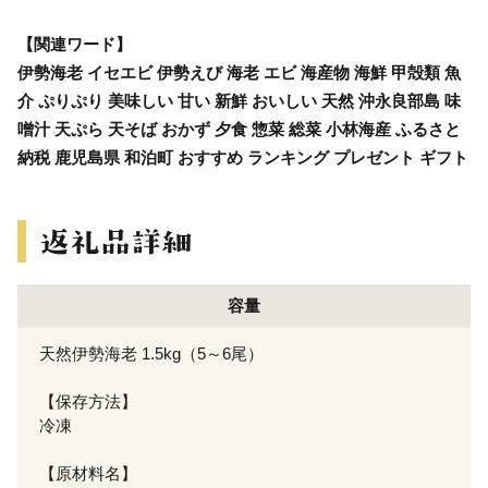
【関連ワード】
伊勢海老 イセエビ 伊勢えび 海老 エビ 海産物 海鮮 甲殻類 魚
介 ぷりぷり 美味しい 甘い 新鮮 おいしい 天然 沖永良部島 味
噌汁 天ぷら 天そば おかず 夕食 惣菜 総菜 小林海産 ふるさと
納税 鹿児島県 和泊町 おすすめ ランキング プレゼント ギフト
容量
天然伊勢海老 1.5kg（5～6尾）
【保存方法】
冷凍
【原材料名】