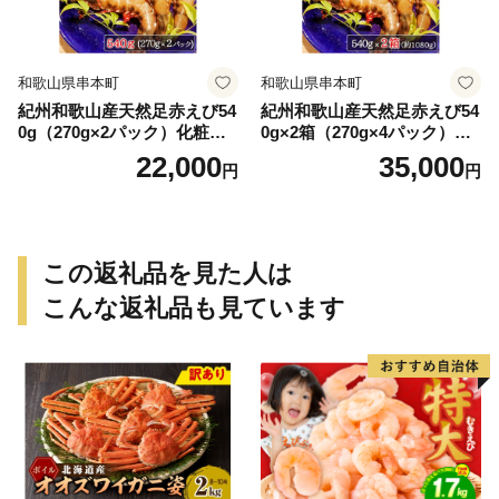
和歌山県串本町
和歌山県串本町
紀州和歌山産天然足赤えび54
紀州和歌山産天然足赤えび54
0g（270g×2パック）化粧箱
0g×2箱（270g×4パック）化
入 ※2026年12月上旬〜2027
粧箱入 ※2026年12月上旬〜2
22,000
35,000
円
円
年2月上旬頃順次発送予定
027年2月上旬頃順次発送予定
（お届け日指定不可）／海老
（お届け日指定不可）（お届
エビ えび クマエビ 足赤 天然
け日指定不可）／海老 エビ
おかず【uot772A】
えび クマエビ 足赤 天然 おか
ず【uot773A】
この返礼品を見た人は
こんな返礼品も見ています