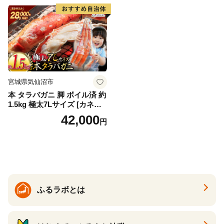
り物 お歳暮 お中元
宮城県気仙沼市
本 タラバガニ 脚 ボイル済 約
1.5kg 極太7Lサイズ [カネダ
イ 宮城県 気仙沼市 2056432
42,000
円
6] カニ かに 蟹 たらばがに た
らば蟹 タラバ蟹 たらば タラ
バ ボイル
ふるラボとは