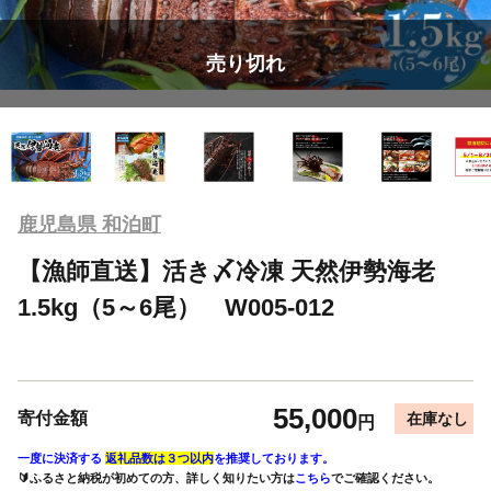
売り切れ
鹿児島県 和泊町
【漁師直送】活き〆冷凍 天然伊勢海老
1.5kg（5～6尾） W005-012
55,000
寄付金額
在庫なし
円
一度に決済する
返礼品数は３つ以内
を推奨しております。
🔰ふるさと納税が初めての方、詳しく知りたい方は
こちら
でご確認ください。