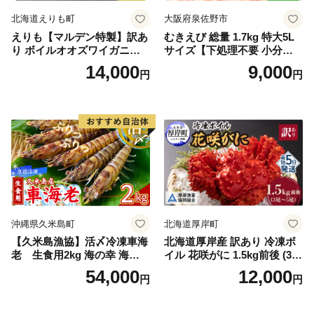
北海道えりも町
大阪府泉佐野市
えりも【マルデン特製】訳あ
むきえび 総量 1.7kg 特大5L
り ボイルオオズワイガニ姿2
サイズ【下処理不要 小分け 8
kg《1kg(４尾～５尾)×2》【e
50g×2P 訳あり サイズ不揃い
14,000
9,000
円
円
r002-051-a】 / ふるさと納税
バナメイエビ バラ凍結】
オオズワイガニ ズワイガニ
訳あり 北海道 日高 浜茹で ボ
イル済み 冷凍 カニ 蟹 かに
カニ味噌 甲羅 お得 格安 小ぶ
り 解凍 カニ鍋 甲羅焼き 海鮮
返礼品 特産品 新鮮 濃厚 旨み
簡単調理 家庭用 ギフト グル
メ
沖縄県久米島町
北海道厚岸町
【久米島漁協】活〆冷凍車海
北海道厚岸産 訳あり 冷凍ボ
老 生食用2kg 海の幸 海鮮
イル 花咲がに 1.5kg前後 (3尾
車えび クルマエビ 高級食材
～5尾入) 蟹 花咲ガニ 魚介類
54,000
12,000
円
円
生食 刺身 鮮度抜群 プリプリ
魚介 [№5863-1090]
甘み 旨味 塩焼き 天ぷら 素揚
げ BBQ シーフード 贈答 贈