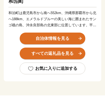
和泊町
和泊町は鹿児島市から南へ552km、沖縄県那覇市から北
へ188km、エメラルドブルーの美しい海に囲まれたサン
ゴ礁の島、沖永良部島の北東部に位置しています。平均
気温22度の温暖な気候と豊かな自然、温かいしまんちゅ
の笑顔が溢れる、とても素敵なまちです。
自治体情報を見る
4月下旬には、約12万輪のえらぶゆりが咲き誇り、圧巻
の光景は多くの人々を魅了します。
すべての返礼品を見る
また、明治維新のカリスマ西郷隆盛が1年半を過ごし、
「敬天愛人」の思想を確立した地として全国的に有名で
す。
お気に入りに追加する
素敵な出会いと「お帰りなさい」が響きあうまち、和泊
町をよろしくお願いします。
【ワンストップ特例申請書送付先】
〒897-0006