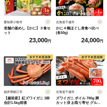
愛知県小牧市
北海道千歳市
老舗の釜めし【かに】３食セ
かに４種ほぐし身食べ比べ
ット
(各50g)
23,000
24,000
円
円
福井県鯖江市
北海道千歳市
【越前産】紅ズワイガニ 3杯
ズワイガニ ボイル 700g 脚
合計1.5kg前後
カット済 お取り寄せ グルメ