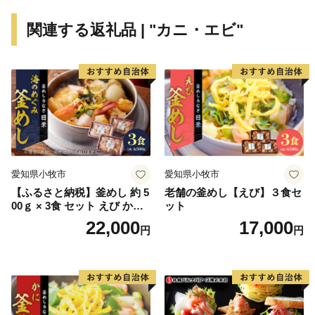
住所：鹿児島県南さつま市加世田本町41-7
関連する返礼品 | "カニ・エビ"
宛先：和泊町ふるさと納税サポート室 宛
※和泊町では、ワンストップ特例申請受付を外部委託し
ています。
愛知県小牧市
愛知県小牧市
【ふるさと納税】釜めし 約 5
老舗の釜めし【えび】３食セ
00ｇ × 3食 セット えび かに
ット
海のめぐみ 老舗 急速冷凍 レ
22,000
17,000
円
円
ンチン 時短 簡単調理 食品 加
工品 ご飯 お弁当 おにぎり お
茶漬け お取り寄せ お取り寄
せグルメ 愛知県 小牧市 送料
無料