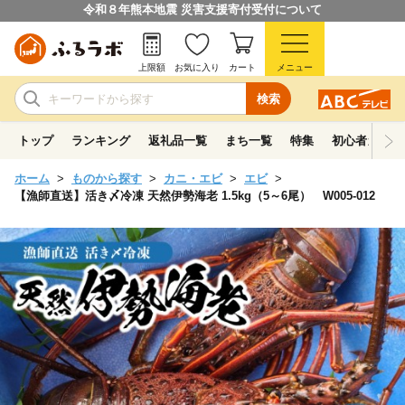
令和８年熊本地震 災害支援寄付受付について
上限額
お気に入り
カート
メニュー
検索
トップ
ランキング
返礼品一覧
まち一覧
特集
初心者ガイド
ホーム
ものから探す
カニ・エビ
エビ
【漁師直送】活き〆冷凍 天然伊勢海老 1.5kg（5～6尾） W005-012