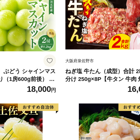
大阪府泉佐野市
】 ぶどう シャインマス
ねぎ塩 牛たん（成型）合計 2k
り（1房600g前後） 秀
分け 250g×8P【牛タン 牛肉
町産【山形eLab】 ka
薄切り 訳あり サイズ不揃い
18,000
16,
円