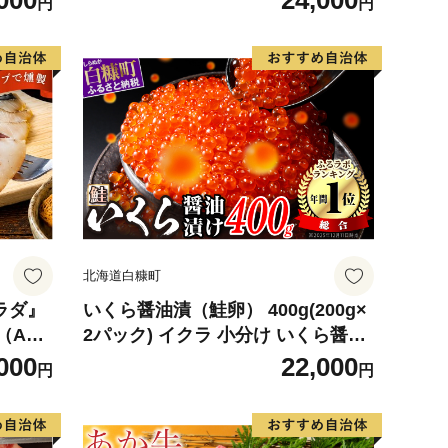
000
24,000
円
円
デザート
観光物産協会】 ka002-004-r8
北海道白糠町
サラダ』
いくら醤油漬（鮭卵） 400g(200g×
（ABC
2パック) イクラ 小分け いくら醤油
ク（1
漬 鮭いくら いくら醤油漬け 鮭 鮭卵
000
22,000
円
円
枚入）
ikura 醤油いくら 冷凍いくら いく
ら北海道 醤油鮭いくら 人気 大好評
品 北海道 白糠町