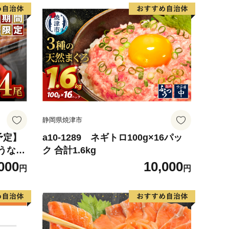
静岡県焼津市
予定】
a10-1289 ネギトロ100g×16パッ
うなぎ
ク 合計1.6kg
3
000
10,000
円
円