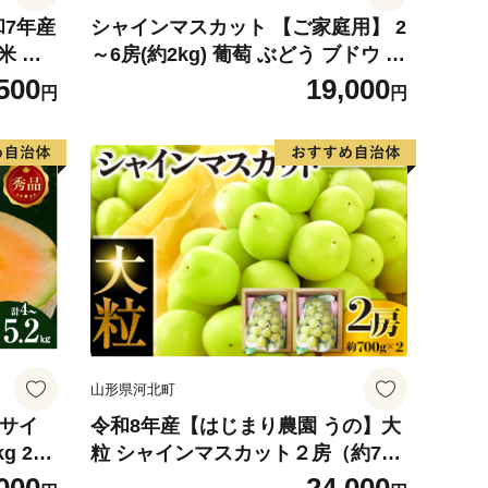
和7年産
シャインマスカット 【ご家庭用】 2
米 ※
～6房(約2kg) 葡萄 ぶどう ブドウ フ
可
ルーツ 果物 くだもの 果実 旬の果物
500
19,000
円
円
旬のフルーツ 香川 香川県 東かがわ
市
山形県河北町
4サイ
令和8年産【はじまり農園 うの】大
g 2玉
粒 シャインマスカット２房（約700
 めろ
g×2房） 山形県河北町産 【河北町