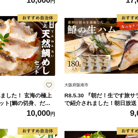
10,000
17,
円
-9月末頃出荷》 予約
ん 果物 くだもの フルーツ 
県玉名郡玉東町『松田
旬の果物 旬のフルーツ
物 スイーツ フルーツ
デザート スムージー SDG`s
大阪府阪南市
れました！ 玄海の極上
R8.5.30 『朝だ！生です旅
ット[鯛の切身、だし
で紹介されました！朝日放送
し]【010-0001】
テレビ） 鰆の生ハム ×3パッ
10,000
9,
円
パックあたり、約15g × 約4
さわら 燻製 熟成