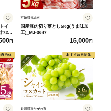
宮崎県都城市
 トイ
国産豚肉切り落とし5Kg(うま味加
計72ロ
工)_MJ-3647
ハーブ
500
15,000
円
円
防災 常
 消耗品
町 日用
香川県東かがわ市