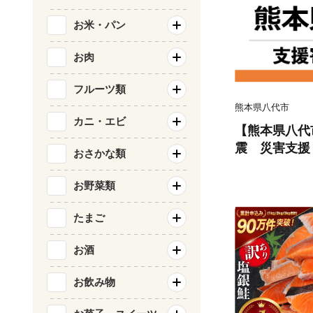
お米・パン
お肉
フルーツ類
熊本県八代市
カニ・エビ
【熊本県八代
震 災害支援
おさかな類
お野菜類
たまご
お酒
お飲み物