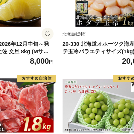
北海道紋別市
026年12月中旬～発
20-330 北海道オホーツク海
佐 文旦 8kg (Mサイ
テ玉冷バラエティサイズ(1kg)
ックス) 8000円 わけ
あり サイズ不揃い
8,000
20,
円
みかん mikan 蜜柑
旦 家庭用 産地直送 国
期間限定 特産品 サイズ
らもとファーム 愛南町