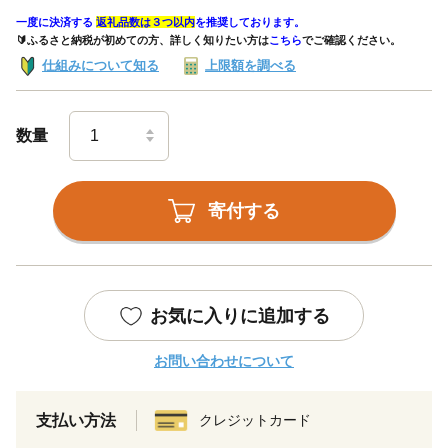
一度に決済する
返礼品数は３つ以内
を推奨しております。
🔰ふるさと納税が初めての方、詳しく知りたい方は
こちら
でご確認ください。
仕組みについて知る
上限額を調べる
数量
寄付する
お気に入りに追加する
お問い合わせについて
支払い方法
クレジットカード