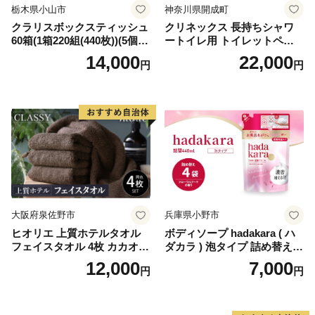
栃木県小山市
神奈川県開成町
クラリスボックスティッシュ
クリネックス 長持ちシャワ
60箱(1箱220組(440枚))(5個入
ートイレ用 トイレットペー
り×12セット)【1256759】
パー（ダブル）64ロール(8ロ
14,000
22,000
円
円
ール×8パック) 開成町 トイレ
ットペーパーダブル 日用品
国産 新生活 ダブル SDGs 備
蓄 防災 エコ 消耗品 生活雑貨
生活用品 無香料 トイレット
ペーパー ダブル といれっと
ぺーぱー トイレ クレシア ト
イレットペーパー [BDBH002
-1]
大阪府泉佐野市
兵庫県小野市
ヒオリエ 上質ホテルタオル
ボディソープ hadakara ( ハ
フェイスタオル 4枚 カカオ
ダカラ ) 泡タイプ 詰め替え 4
【タオル 泉州タオル 吸水 普
40ml×4袋 ボディーソープ 泡
12,000
7,000
円
円
段使い 無地 シンプル 日用品
ボディソープ 泡 日用品 消耗
ふわふわ ふかふか 家族 たお
品 バス用品 大容量 いい 匂い
る 一人暮らし】
ボディ 保湿 LION ライオン
泡石鹸 石鹸 兵庫 兵庫県 小野