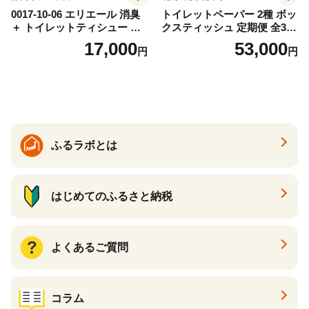
0017-10-06 エリエール 消臭
トイレットペーパー 2種 ボッ
＋ トイレットティシュー し
クスティッシュ 定期便 全3
っかり香るフレッシュクリア
回 日本製 まとめ買い 防災
17,000
53,000
円
円
の香り ダブル 12ロール×6パ
常備品 日用雑貨 消耗品 生活
ック 72ロール 25m トイレ
必需品 大容量 備蓄 リサイク
ットペーパー パルプ100％ 消
ル ティッシュ ペーパー まと
臭 防臭 日用品 消耗品 備蓄
め買い 雑貨 倶知安町
ふるラボとは
はじめてのふるさと納税
よくあるご質問
コラム