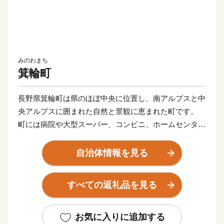
みのわまち
箕輪町
長野県箕輪町は県のほぼ中央に位置し、南アルプスと中
央アルプスに囲まれた自然と景観に恵まれた町です。
町には病院や大型スーパー、コンビニ、ホームセンター
などの商業施設が多く、都会すぎず田舎すぎない”ほど
ほどの田舎暮らし”ができます。
自治体情報を見る
また、町のどこにいても中心部まで車で10分ほどでいけ
るため、生活するのに困ることが少ないです。
すべての返礼品を見る
そんな箕輪町の観光は”赤そば”と”紅葉”です。
赤そばと聞くと麺が赤いと思われますが、麺の色は普通
お気に入りに追加する