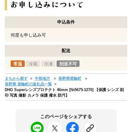
申込条件
何度も申し込み可
配送
常温
冷蔵
冷凍
別送不可
まちから探す
中部地方
長野県箕輪町
長野県 箕輪町の返礼品一覧
DHG Superレンズプロテクト 46mm [№5675-1270] 【保護 レンズ 刻
印 写真 撮影 カメラ 保護 撥水 防汚】
このページをシェアする