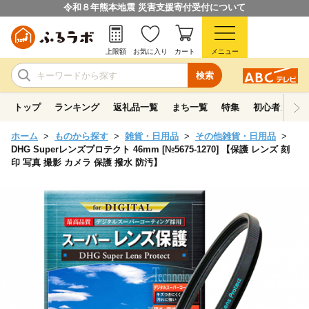
令和８年熊本地震 災害支援寄付受付について
上限額
お気に入り
カート
メニュー
検索
トップ
ランキング
返礼品一覧
まち一覧
特集
初心者ガイド
ホーム
ものから探す
雑貨・日用品
その他雑貨・日用品
DHG Superレンズプロテクト 46mm [№5675-1270] 【保護 レンズ 刻
印 写真 撮影 カメラ 保護 撥水 防汚】