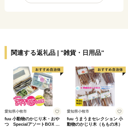
のそばと変わりません。
実は、赤いのはそばの花です。通常のそばの花は白いの
ですが、箕輪町の赤そばは赤く、秋になるとピンク色の
花が一面に咲き誇る「赤そばの里」が有名です。
※ヘッダーの写真が赤そばの里です
そしてなんといっても秋の訪れを町に知らせる紅葉は見
関連する返礼品 | "雑貨・日用品"
ものです
町内にある箕輪ダム周辺にはなんと約10,000本ものもみ
じが植えられており、毎年町外からも多くの人が訪れる
観光スポットです
また、じゃらんnet「全国のおすすめ紅葉スポットラン
キング」では2020年~2024年の5年連続で全国1位となり
ました。
愛知県小牧市
愛知県小牧市
信州の自然豊かな環境に触れ癒されてください！
fuu 小動物のかじり木・おや
fuu うまうまセレクション 小
つ SpecialアソートBOX mi
動物のかじり木（ももの木）