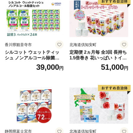
市
香川県観音寺市
北海道倶知安町
シルコット ウェットティッ
定期便 2ヵ月毎 全3回 長持ち
シュ ノンアルコール除菌詰
1.5倍巻き 花いっぱい トイレ
替（43枚×3P）×24袋 日用品
ットペーパー ダブル 45ｍ 計
39,000
51,000
円
円
おもちゃ 拭き取り 手拭き 外
72ロール 全18種 花柄 プリン
出時 お出かけ時 食事前 緑茶
ト ハーブ 香り付き 日本製 ま
カテキン配合
とめ買い 防災 常備品 ペーパ
ー 消耗品 備蓄 送料無料 北海
道 倶知安町 日用品
静岡県富士宮市
北海道倶知安町