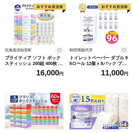
北海道倶知安町
秋田県能代市
ブライティア ソフト ボック
トイレットペーパー ダブル 9
スティッシュ 200組 400枚 60
6ロール 12個 × 8パック ブラ
箱 日本製 まとめ買い ティッ
ンカ 再生紙 100％ 芯あり 日
16,000
11,000
円
円
シュ リサイクル 長持 防災 常
用品 消耗品 無香料 生活用品
備品 日用雑貨 消耗品 生活必
備蓄 秋田県 能代市 送料無料
需品 備蓄 ペーパー 紙 北海道
《能代製紙》
倶知安町 日用品