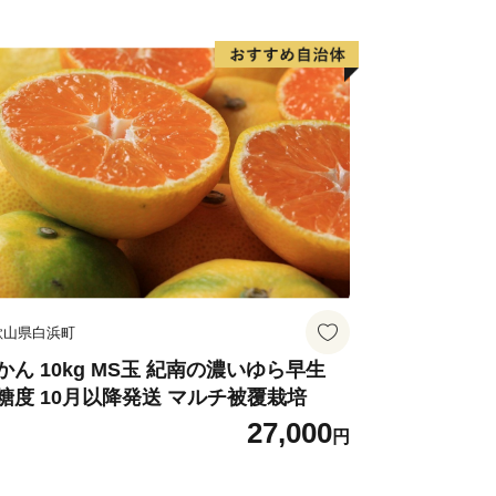
歌山県白浜町
かん 10kg MS玉 紀南の濃いゆら早生
糖度 10月以降発送 マルチ被覆栽培
27,000
円