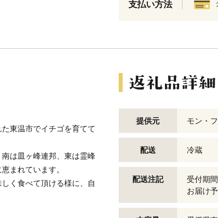
支払い方法
提供元
モン・フ
れた東温市でイチゴを育てて
配送
冷蔵
、南は皿ヶ峰連邦、東は霊峰
に恵まれています。
配送注記
受付期間
味しく食べて頂ける様に、自
お届け予