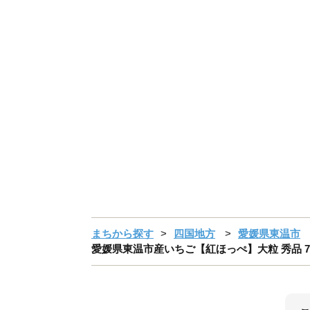
まちから探す
四国地方
愛媛県東温市
愛媛県東温市産いちご【紅ほっぺ】大粒 秀品 7粒