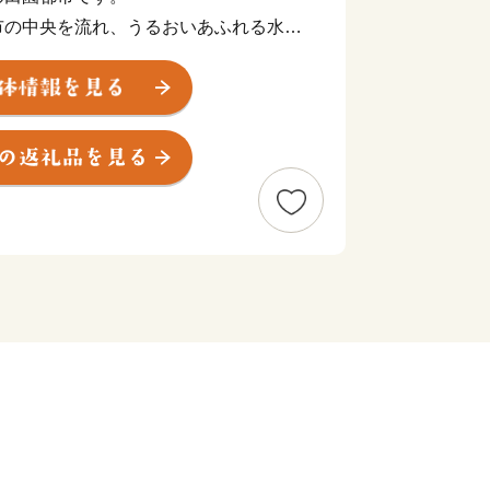
市の中央を流れ、うるおいあふれる水辺
南部の皿ヶ嶺連峰県立自然公園は、東部
棚田や渓谷を有する里山が自然美を形成
ミュージカル劇場ではプロのミュージカ
れていたり、地域では秋祭り行事などの
手で現在も数多く保存されているなど、
アートのまちとしても近年注目されてお
える「はだか麦」を紹介した特設サイト
はだか麦」