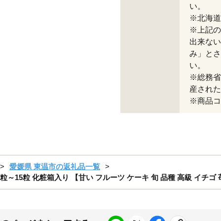
い。
※北海道
※上記の
出来ない
み」とさ
い。
※総務省
産された
※商品コー
愛媛県 東温市の返礼品一覧
～15粒 化粧箱入り 【甘い フルーツ ケーキ 旬 品種 高級 イチゴ 