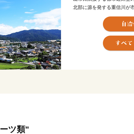
北部に源を発する重信川が
空間に恵まれるとともに、
の霊峰石鎚山系と連なり、
しています。また、常設の
ル俳優の演劇が１年中行わ
無形民俗文化財が、住民の
芸術・文化・歴史が息づく
ります。
★主食にもスイーツにも使
を公開中！
👉
自然の恵みたっぷりの「
ルーツ類"