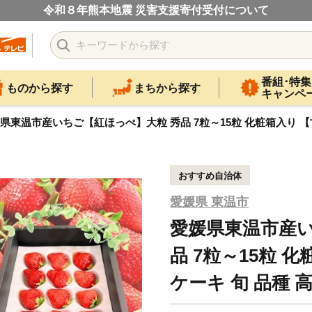
令和８年熊本地震 災害支援寄付受付について
番組･特集
ものから探す
まちから探す
キャンペ
県東温市産いちご【紅ほっぺ】大粒 秀品 7粒～15粒 化粧箱入り 【甘
おすすめ自治体
愛媛県 東温市
愛媛県東温市産い
品 7粒～15粒 
ケーキ 旬 品種 