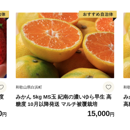
和歌山県白浜町
和
度
みかん 5kg MS玉 紀南の濃いゆら早生 高
み
糖度 10月以降発送 マルチ被覆栽培
高
0
15,000
円
円