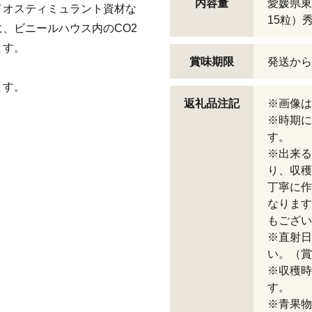
内容量
愛媛県東
イオスティミュラント資材な
15粒
、ビニールハウス内のCO2
ます。
賞味期限
発送から
ます。
返礼品注記
※画像は
※時期に
す。
※出来る
り、収穫
丁寧に作
なります
もござい
※直射日
い。（賞
※収穫時
す。
※青果物