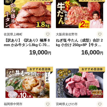
佐賀県上峰町
大阪府泉佐野市
【訳あり】《訳あり》極厚 8
ねぎ塩 牛たん（成型）合計 2
mm かみ牛タン1.8kg C-709-
kg 小分け 250g×8P【牛タン
AS
牛肉 焼肉用 薄切り 訳あり サ
19,000
16,000
円
円
イズ不揃い】
福岡県中間市
宮崎県えびの市