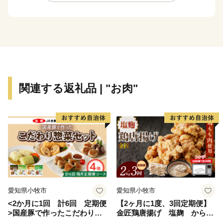
物愛護に関する
基金などがあります。
■蘇る、尼崎城
1618年に戸田氏鉄によって、
三重の堀、四層の天守を持つ尼崎城が築かれました。
敷地は甲子園球場の約3.5倍もの大きさがあったようで
関連する返礼品 | "お肉"
す。
明治の廃城令により、今はその姿を見ることはできなく
なりましたが、
当時の尼崎城西三の丸エリアにあたる尼崎城址公園内に
本丸の一部である
天守が整備されることとなり、
平成31年3月、400年の時を越えてついに尼崎城が蘇り
ました。
愛知県小牧市
愛知県小牧市
<2か月に1回 計6回 定期便
【2ヶ月に1度、3回定期便】
>国産豚で作ったこだわり惣
金匠鶏唐揚げ 塩麹 からあ
菜セット
げ