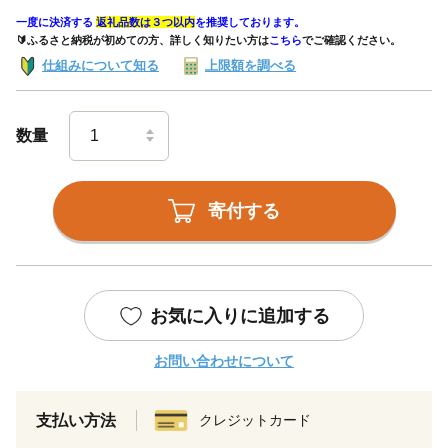
一度に決済する
返礼品数は３つ以内
を推奨しております。
🔰ふるさと納税が初めての方、詳しく知りたい方は
こちら
でご確認ください。
仕組みについて知る
上限額を調べる
数量
寄付する
お気に入りに追加する
お問い合わせについて
支払い方法
クレジットカード