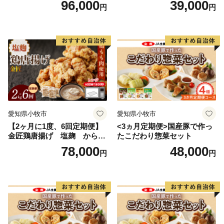
96,000
39,000
円
円
愛知県小牧市
愛知県小牧市
【2ヶ月に1度、6回定期便】
<3ヵ月定期便>国産豚で作っ
金匠鶏唐揚げ 塩麹 からあ
たこだわり惣菜セット
げ
78,000
48,000
円
円