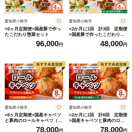
愛知県小牧市
愛知県小牧市
<6ヶ月定期便>国産豚で作っ
<2か月に1回 計3回 定期便
たこだわり惣菜セット
>国産豚で作ったこだわり惣
菜セット
96,000
48,000
円
円
愛知県小牧市
愛知県小牧市
<6ヶ月定期便>国産キャベツ
<2か月に1回 計6回 定期便
と豚肉のロールキャベツ（4P
>国産キャベツと豚肉のロー
入り）
ルキャベツ（4P入り）
78,000
78,000
円
円