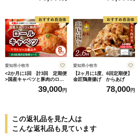
愛知県小牧市
愛知県小牧市
<2か月に1回 計3回 定期便
【2ヶ月に1度、6回定期便】
>国産キャベツと豚肉のロー
金匠鶏唐揚げ からあげ
ルキャベツ（4P入り）
39,000
78,000
円
円
この返礼品を見た人は
こんな返礼品も見ています