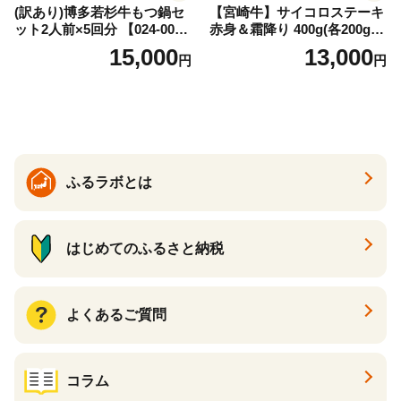
(訳あり)博多若杉牛もつ鍋セ
【宮崎牛】サイコロステーキ
ット2人前×5回分 【024-002
赤身＆霜降り 400g(各200g×
7】
１P 計2P) 真空パック 冷凍
15,000
13,000
円
円
ふるラボとは
はじめてのふるさと納税
よくあるご質問
コラム