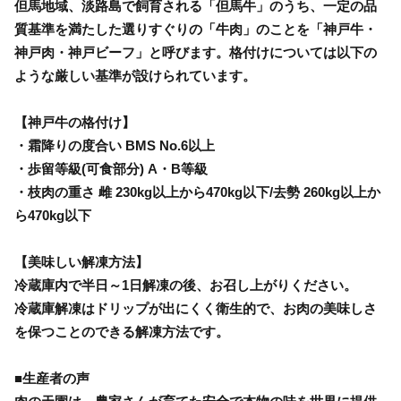
但馬地域、淡路島で飼育される「但馬牛」のうち、一定の品
質基準を満たした選りすぐりの「牛肉」のことを「神戸牛・
神戸肉・神戸ビーフ」と呼びます。格付けについては以下の
ような厳しい基準が設けられています。
【神戸牛の格付け】
・霜降りの度合い BMS No.6以上
・歩留等級(可食部分) A・B等級
・枝肉の重さ 雌 230kg以上から470kg以下/去勢 260kg以上か
ら470kg以下
【美味しい解凍方法】
冷蔵庫内で半日～1日解凍の後、お召し上がりください。
冷蔵庫解凍はドリップが出にくく衛生的で、お肉の美味しさ
を保つことのできる解凍方法です。
■生産者の声