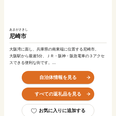
あまがさきし
尼崎市
大阪湾に面し、兵庫県の南東端に位置する尼崎市。
大阪駅から最速5分、ＪＲ・阪神・阪急電車の３アクセ
スできる便利な街です。
尼崎を略して「ＡＭＡ（あま）」と愛着をこめて言う人
も。
自治体情報を見る
■寄附金の使いみち
すべての返礼品を見る
尼崎市では、14通りの寄附金の使いみちを設けており、
尼崎城の整備等に活用する基金のほか、
全国でも珍しい、犬・猫の殺処分ゼロを目指すなどの動
お気に入りに追加する