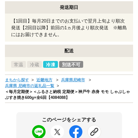
発送期日
【1回目】毎月20日までのお支払いで翌月上旬より順次
発送【2回目以降】前回の1ヵ月後より順次発送 ※離島
にはお届けできません。
配送
常温
冷蔵
冷凍
別送不可
まちから探す
近畿地方
兵庫県尼崎市
兵庫県 尼崎市の返礼品一覧
＜毎月定期便＞＜ふるさと納税 定期便＞神戸牛 赤身 モモ しゃぶしゃ
ぶすき焼き600g×全6回【4084088】
このページをシェアする