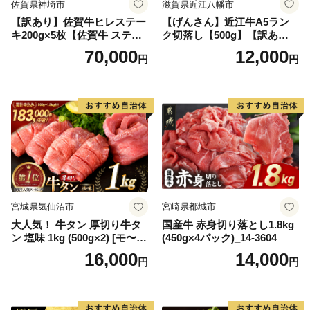
佐賀県神埼市
滋賀県近江八幡市
【訳あり】佐賀牛ヒレステー
【げんさん】近江牛A5ラン
キ200g×5枚【佐賀牛 ステー
ク切落し【500g】【訳あり】
キ ブランド肉 ヒレ肉 フィレ
【DG12W】
70,000
12,000
円
円
肉 ジューシー ヘルシー】(H0
65175)
宮城県気仙沼市
宮崎県都城市
大人気！ 牛タン 厚切り牛タ
国産牛 赤身切り落とし1.8kg
ン 塩味 1kg (500g×2) [モ〜ラ
(450g×4パック)_14-3604
ンド 宮城県 気仙沼市 205646
16,000
14,000
円
円
60] 肉 牛肉 精肉 牛たん 牛タ
ン塩 牛たん塩 冷凍 焼肉 BB
Q アウトドア バーベキュー
厚切り タン