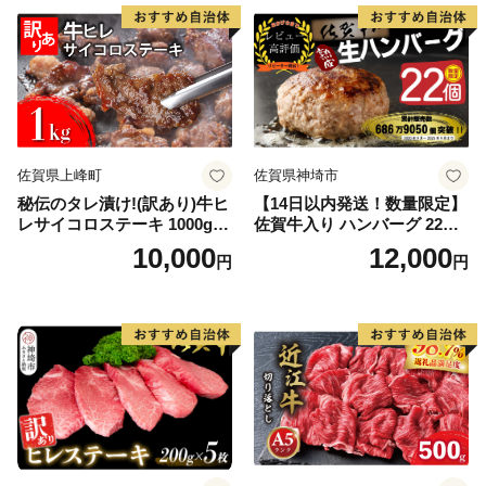
佐賀県上峰町
佐賀県神埼市
秘伝のタレ漬け!(訳あり)牛ヒ
【14日以内発送！数量限定】
レサイコロステーキ 1000g
佐賀牛入り ハンバーグ 22個
【B-1098-AS】
2.6kg(120g×22個)【佐賀牛
10,000
12,000
円
円
黒毛和牛 ブランド牛 九州 ハ
ンバーグ 牛肉 豚肉 国産 お弁
当 おかず 惣菜 おすすめ 人
気】(H083106)