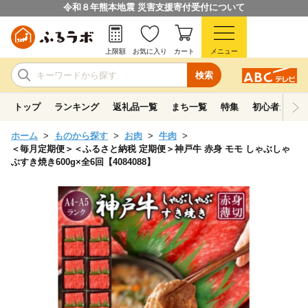
令和８年熊本地震 災害支援寄付受付について
上限額
お気に入り
カート
メニュー
検索
トップ
ランキング
返礼品一覧
まち一覧
特集
初心者ガイド
ホーム
ものから探す
お肉
牛肉
＜毎月定期便＞＜ふるさと納税 定期便＞神戸牛 赤身 モモ しゃぶしゃ
ぶすき焼き600g×全6回【4084088】