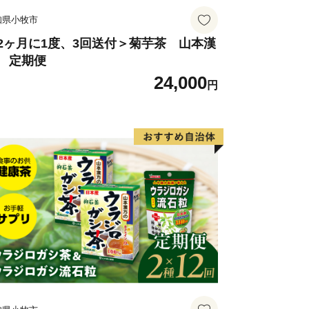
知県小牧市
2ヶ月に1度、3回送付＞菊芋茶 山本漢
 定期便
24,000
円