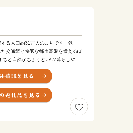
する人口約31万人のまちです。鉄
した交通網と快適な都市基盤を備えるほ
まちと自然がちょうどいい”暮らしやす
ては春日井」を推進し、“子育て支援
でいます。
、昭和28年頃の桃山地区、「緋牡
ンに魅せられ、もも・りんごなどの果樹
栽培を始めたことに始まります。転機は