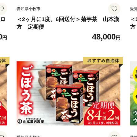
愛知県小牧市
愛
ジロ
＜2ヶ月に1度、6回送付＞菊芋茶 山本漢
＜
方 定期便
方
0
48,000
円
円