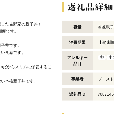
現した吉野家の親子丼！
容量
冷凍親子丼
期便です。
消費期限
【賞味期
親子丼です。
ない食感です。
卵
小
アレルギー
品目
cmだからスリムに保管するこ
事業者
ブースト
ない本格親子丼です。
返礼品ID
7087146