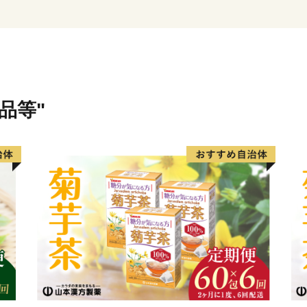
昭和34年、伊勢湾台風によ
降、サボテン栽培を主体に
い実生づくりによる一大サ
＊書のまち＊
平安時代の三蹟のひとり、
品等"
えられています。春日井の
て、「とうふうさん」と呼
になりました。