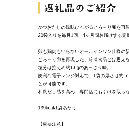
かつおだしの風味ひろがるとろ～り卵を再
20袋入りを毎月1回、4ヶ月間お届けする定
卵も鶏肉もいらないオールインワン仕様の
とろ～り卵を再現した、冷凍食品とは思え
塩分は控えめ約1.6gのあっさり味。
便利な電子レンジ対応で、1袋の厚さは約1
とが可能です。
和風だし感を高め、専門店にも引けを取ら
139kcal/1袋あたり
【重要注意】