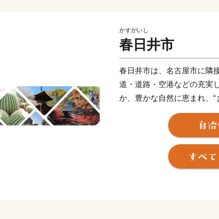
かすがいし
春日井市
春日井市は、名古屋市に隣接
道・道路・空港などの充実
か、豊かな自然に恵まれ、“
いまちです。
さらに「子はかすがい、子育
のさらなる充実”に取り組ん
＊サボテンのまち＊
春日井市のサボテンの歴史は
丹」という真っ赤なサボテ
栽培の副業としてサボテン