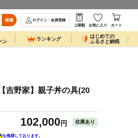
検索
ログイン・会員登録
上限額
お気に入り
カート
はじめての
ランキング
ーン
ふるさと納税
【吉野家】親子丼の具(20
102,000
在庫あり
円
内
を推奨しております。