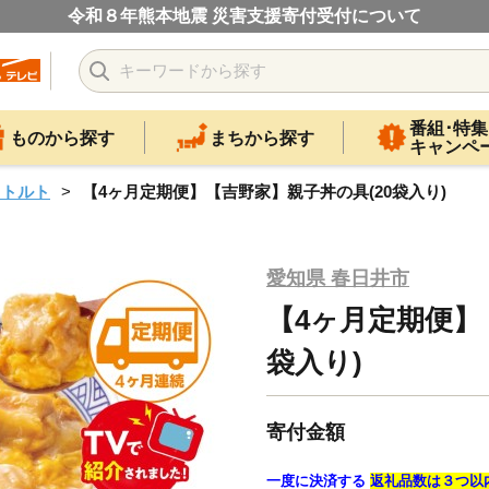
令和８年熊本地震 災害支援寄付受付について
番組･特集
ものから探す
まちから探す
キャンペ
レトルト
【4ヶ月定期便】【吉野家】親子丼の具(20袋入り)
愛知県 春日井市
【4ヶ月定期便】
袋入り)
寄付金額
一度に決済する
返礼品数は３つ以