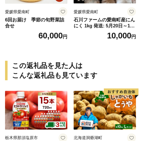
愛媛県愛南町
愛媛県愛南町
6回お届け 季節の旬野菜詰
石川ファームの愛南町産にん
合せ
にく 1kg 発送: 5月20日～11
月30日
60,000
10,000
円
円
この返礼品を見た人は
こんな返礼品も見ています
栃木県那須塩原市
北海道洞爺湖町