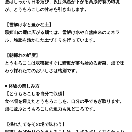
昼はしっかり日を浴び、夜は気温が下がる高原特有の環境
が、とうもろこしの甘みを引き出します。
【雪解け水と豊かな土】
黒姫山の麓に広がる畑では、雪解け水や自然由来のミネラ
ル、堆肥を活かした土づくりを行っています。
【朝採れの鮮度】
とうもろこしは収穫後すぐに糖度が落ち始める野菜。畑で味
わう採れたてのおいしさは格別です。
■ 体験の楽しみ方
【とうもろこしを自分で収穫】
食べ頃を迎えたとうもろこしを、自分の手でもぎ取ります。
畑に並ぶとうもろこしの迫力も見どころです。
【採れたてをその場で味わう】
収穫したばかりのとうもろこしは、みずみずしく甘さたっぷ