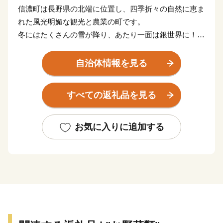
信濃町は長野県の北端に位置し、四季折々の自然に恵ま
れた風光明媚な観光と農業の町です。
冬にはたくさんの雪が降り、あたり一面は銀世界に！厳
しい冬を越え、春から秋にかけてお米やソバ、トウモロ
コシ、トマトなど農産物がたくさん収穫されます。
自治体情報を見る
長野県で２番目に大きい湖の「野尻湖」があり、ナウマ
ンゾウやオオツノシカなどの化石が出土、また、俳人小
すべての返礼品を見る
林一茶の生誕、終焉の地であり、歴史と文化が詰まって
います。
広大な自然から収穫した農産物や、信濃町から生まれた
お気に入りに追加する
工芸品を皆さんに少しでも知ってもらえたら幸いです。