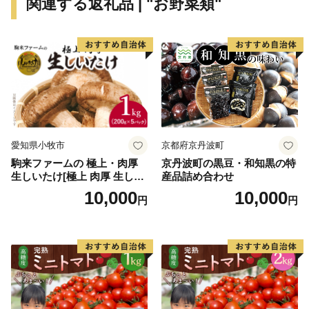
関連する返礼品 | "お野菜類"
愛知県小牧市
京都府京丹波町
駒来ファームの 極上・肉厚
京丹波町の黒豆・和知黒の特
生しいたけ[極上 肉厚 生しい
産品詰め合わせ
たけ 生シイタケ 生椎茸 安心
10,000
10,000
円
円
安全 国産 採れたて 新鮮 きの
こ 野菜]