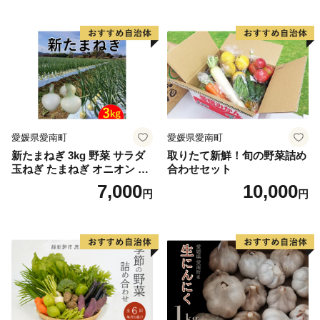
とうもろこし 「桃太郎コー
ン」約4kg（8〜12本入り）
野菜
愛媛県愛南町
愛媛県愛南町
新たまねぎ 3kg 野菜 サラダ
取りたて新鮮！旬の野菜詰め
玉ねぎ たまねぎ オニオン シ
合わせセット
ルクオニオン スープ 煮物 カ
7,000
10,000
円
円
レー 甘い 美味しい サイズ M
L 国産 常温 送料無料 愛南町
青果市場 愛媛県 発送:11月上
旬～