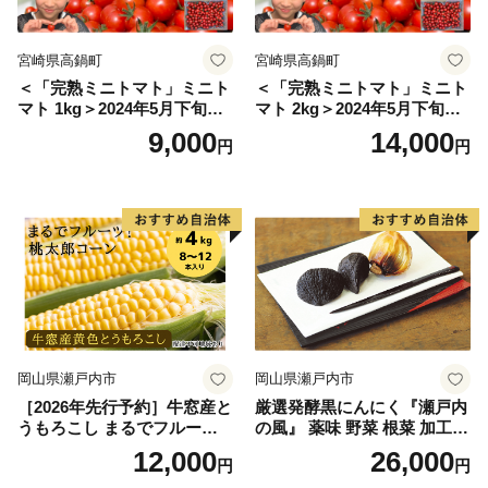
宮崎県高鍋町
宮崎県高鍋町
＜「完熟ミニトマト」ミニト
＜「完熟ミニトマト」ミニト
マト 1kg＞2024年5月下旬迄
マト 2kg＞2024年5月下旬迄
に順次出荷 野菜ソムリエサ
に順次出荷 野菜ソムリエサ
9,000
14,000
円
円
ミット アルル・リリカ共に
ミット アルル・リリカ共に
銀賞受賞！！(2023年11月開
銀賞受賞！！(2023年11月開
催)1回食べてみらんね？宮崎
催)1回食べてみらんね？宮崎
県 高鍋町産 産地直送 有機肥
県 高鍋町産 産地直送 有機肥
料使用 高糖度 西森農園
料使用 高糖度 西森農園
岡山県瀬戸内市
岡山県瀬戸内市
［2026年先行予約］牛窓産と
厳選発酵黒にんにく『瀬戸内
うもろこし まるでフルー
の風』 薬味 野菜 根菜 加工食
ツ！最高糖度25度超え 生で
品
12,000
26,000
円
円
甘い、茹でて美味い！ 黄色