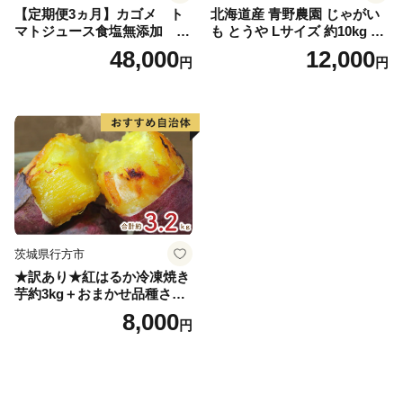
【定期便3ヵ月】カゴメ ト
北海道産 青野農園 じゃがい
マトジュース食塩無添加 72
も とうや Lサイズ 約10kg 20
0ml PET×15本 1ケース 毎月
26年10月初旬～12月下旬頃お
48,000
12,000
円
円
届く 3ヵ月 3回コース ns001-
届け 先行予約 北海道 ジャガ
005 【 KAGOME 野菜ジュー
イモ トウヤ 馬鈴薯 ポテト 芋
ス 】
いも イモ 黄色 旬 野菜 農作
物 産地直送 お取り寄せ 国産
茨城県行方市
★訳あり★紅はるか冷凍焼き
芋約3kg＋おまかせ品種さつ
まいも 合計約3.2kg｜さつ
8,000
円
まいも サツマイモ さつま芋
焼き芋 やきいも 冷凍 冷凍焼
き芋 訳あり 訳アリ 紅はるか
茨城県 行方市(EY-25)