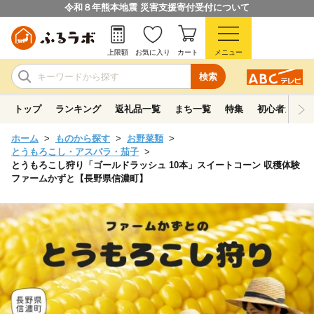
令和８年熊本地震 災害支援寄付受付について
上限額
お気に入り
カート
メニュー
検索
トップ
ランキング
返礼品一覧
まち一覧
特集
初心者ガイド
ホーム
ものから探す
お野菜類
とうもろこし・アスパラ・茄子
とうもろこし狩り「ゴールドラッシュ 10本」スイートコーン 収穫体験
ファームかずと【長野県信濃町】