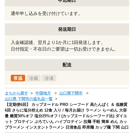
申込期日
通年申し込みを受け付けています。
発送期日
入金確認後、翌月より1か月に1回発送します。
日付指定・不在日のご要望は一切お受けできません。
配送
常温
冷蔵
冷凍
まちから探す
中国地方
山口県下関市
山口県 下関市の返礼品一覧
【定期便6回】 カップヌードル PRO シーフード 高たんぱく ＆ 低糖質
6回 さらに塩分控えめ 12食 入り / 毎月お届け ラーメン らーめん 大容
量 糖質50%オフ 塩分25%オフ / (カップヌードルシーフード比) ダイエ
ット プロテイン ぷろていん ハイプロテイン 拉麺 手軽 簡単 めん カッ
プラーメン インスタントラーメン 日清食品 即席麺 カップ麺 下関 山口