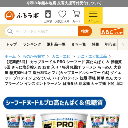
令和８年熊本地震 災害支援寄付受付について
上限額
お気に入り
カート
メニュー
検索
トップ
ランキング
返礼品一覧
まち一覧
特集
初心者ガイド
ホーム
ものから探す
カニ・エビ
カニ・エビ加工品
【定期便6回】 カップヌードル PRO シーフード 高たんぱく ＆ 低糖質
6回 さらに塩分控えめ 12食 入り / 毎月お届け ラーメン らーめん 大容
量 糖質50%オフ 塩分25%オフ / (カップヌードルシーフード比) ダイエ
ット プロテイン ぷろていん ハイプロテイン 拉麺 手軽 簡単 めん カッ
プラーメン インスタントラーメン 日清食品 即席麺 カップ麺 下関 山口