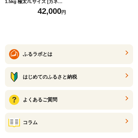
1.5kg 極太7Lサイズ [カネダ
イ 宮城県 気仙沼市 2056432
42,000
円
6] カニ かに 蟹 たらばがに た
らば蟹 タラバ蟹 たらば タラ
バ ボイル
ふるラボとは
はじめてのふるさと納税
よくあるご質問
コラム