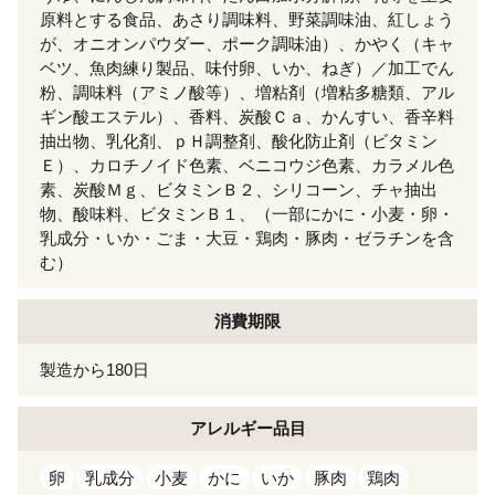
原料とする食品、あさり調味料、野菜調味油、紅しょう
が、オニオンパウダー、ポーク調味油）、かやく（キャ
ベツ、魚肉練り製品、味付卵、いか、ねぎ）／加工でん
粉、調味料（アミノ酸等）、増粘剤（増粘多糖類、アル
ギン酸エステル）、香料、炭酸Ｃａ、かんすい、香辛料
抽出物、乳化剤、ｐＨ調整剤、酸化防止剤（ビタミン
Ｅ）、カロチノイド色素、ベニコウジ色素、カラメル色
素、炭酸Ｍｇ、ビタミンＢ２、シリコーン、チャ抽出
物、酸味料、ビタミンＢ１、（一部にかに・小麦・卵・
乳成分・いか・ごま・大豆・鶏肉・豚肉・ゼラチンを含
む）
消費期限
製造から180日
アレルギー
品目
卵
乳成分
小麦
かに
いか
豚肉
鶏肉