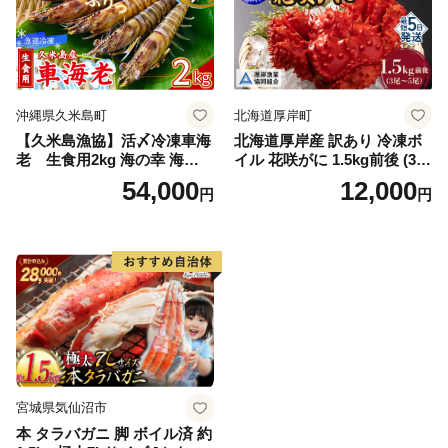
り 解凍 カニ鍋 甲羅焼き 海鮮
返礼品 特産品 新鮮 濃厚 旨み
簡単調理 家庭用 ギフト グル
メ
沖縄県久米島町
北海道厚岸町
【久米島漁協】活〆冷凍車海
北海道厚岸産 訳あり 冷凍ボ
老 生食用2kg 海の幸 海鮮
イル 花咲がに 1.5kg前後 (3尾
車えび クルマエビ 高級食材
～5尾入) 蟹 花咲ガニ 魚介類
54,000
12,000
円
円
生食 刺身 鮮度抜群 プリプリ
魚介 [№5863-1090]
甘み 旨味 塩焼き 天ぷら 素揚
げ BBQ シーフード 贈答 贈
り物 お歳暮 お中元
宮城県気仙沼市
本 タラバガニ 脚 ボイル済 約