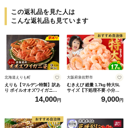
おかず【uot772A】
えび クマエビ 足赤 天然 おか
ず【uot773A】
この返礼品を見た人は
こんな返礼品も見ています
北海道えりも町
大阪府泉佐野市
えりも【マルデン特製】訳あ
むきえび 総量 1.7kg 特大5L
り ボイルオオズワイガニ姿2
サイズ【下処理不要 小分け 8
kg《1kg(４尾～５尾)×2》【e
50g×2P 訳あり サイズ不揃い
14,000
9,000
円
円
r002-051-a】 / ふるさと納税
バナメイエビ バラ凍結】
オオズワイガニ ズワイガニ
訳あり 北海道 日高 浜茹で ボ
イル済み 冷凍 カニ 蟹 かに
カニ味噌 甲羅 お得 格安 小ぶ