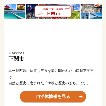
しものせきし
下関市
本州最西端に位置し三方を海に開かれた山口県下関市
は、
自然と歴史に恵まれた「海峡と歴史のまち」です。
自然では雄大な関門海峡、コバルトブルーの海に囲まれ
た角島。
自治体情報を見る
歴史では源平壇ノ浦の合戦、明治維新のきっかけっとな