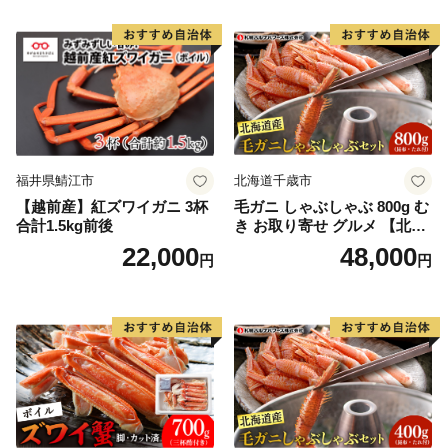
福井県鯖江市
北海道千歳市
【越前産】紅ズワイガニ 3杯
毛ガニ しゃぶしゃぶ 800g む
合計1.5kg前後
き お取り寄せ グルメ 【北海
道】【札幌バルナバフーズ】
22,000
48,000
円
円