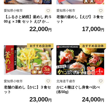
愛知県小牧市
愛知県小牧市
【ふるさと納税】釜めし 約 5
老舗の釜めし【えび】３食セ
00ｇ × 3食 セット えび かに
ット
海のめぐみ 老舗 急速冷凍 レ
22,000
17,000
円
円
ンチン 時短 簡単調理 食品 加
工品 ご飯 お弁当 おにぎり お
茶漬け お取り寄せ お取り寄
せグルメ 愛知県 小牧市 送料
無料
愛知県小牧市
北海道千歳市
老舗の釜めし【かに】３食セ
かに４種ほぐし身食べ比べ
ット
(各50g)
23,000
24,000
円
円