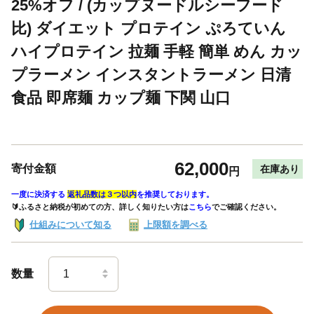
25%オフ / (カップヌードルシーフード
比) ダイエット プロテイン ぷろていん
ハイプロテイン 拉麺 手軽 簡単 めん カッ
プラーメン インスタントラーメン 日清
食品 即席麺 カップ麺 下関 山口
62,000
寄付金額
在庫あり
円
一度に決済する
返礼品数は３つ以内
を推奨しております。
🔰ふるさと納税が初めての方、詳しく知りたい方は
こちら
でご確認ください。
仕組みについて知る
上限額を調べる
数量