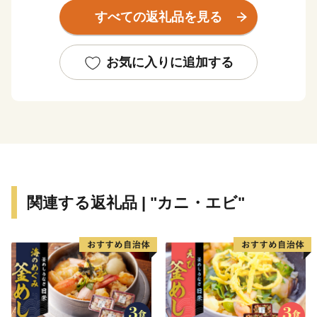
った下関戦争、
すべての返礼品を見る
高杉晋作の功山寺挙兵など、日本史の転換期にたびたび
舞台になってきました。
幕末以降の繁栄と関門トンネル開通に繋がるストーリー
お気に入りに追加する
は、
「関門“ノスタルジック”海峡～時の停車場、近代化の記
憶～」として
日本遺産に認定されています。
また、有名な宮本武蔵と佐々木小次郎の決闘の舞台・巌
流島も下関市です。
美肌の湯が楽しめる温泉、食では下関を代表する味覚で
関連する返礼品 | "カニ・エビ"
あるふぐをはじめ、
くじら・あんこう・のどぐろ・うに・いかなど多彩な魅
力にあふれています。