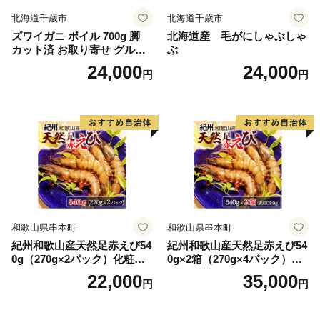
北海道千歳市
北海道千歳市
ズワイガニ ボイル 700g 脚
北海道産 毛がにしゃぶしゃ
カット済 お取り寄せ グルメ
ぶ
【北海道】【札幌バルナバフ
24,000
24,000
円
円
ーズ】
和歌山県串本町
和歌山県串本町
紀州和歌山産天然足赤えび54
紀州和歌山産天然足赤えび54
0g（270g×2パック）化粧箱
0g×2箱（270g×4パック）化
入 ※2026年12月上旬〜2027
粧箱入 ※2026年12月上旬〜2
22,000
35,000
円
円
年2月上旬頃順次発送予定
027年2月上旬頃順次発送予定
（お届け日指定不可）／海老
（お届け日指定不可）（お届
エビ えび クマエビ 足赤 天然
け日指定不可）／海老 エビ