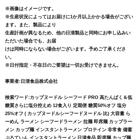
※画像はイメージです。
※生産状況によってはお届けに1か月以上かかる場合がござい
ます。また、製品により
生産計画が異なるため、他の日清製品と同時にお申し込みい
ただいた場合でも、お届
けは同時にならない場合がございます。予めご了承くださ
い。
※日付指定・不在日のご要望は一切お受けできません。
事業者:日清食品株式会社
検索ワード:カップヌードル シーフード PRO 高たんぱく＆低
糖質さらに塩分控えめ 12食入り 定期便 糖質50%オフ 塩分
25%オフ ( カップヌードルシーフードヌードル 比) 大容量 ら
ーめん ラーメン シーフードラーメン 拉麺 即席麺 カップラー
メン カップ麺 インスタントラーメン プロテイン 非常食 備蓄
ぷろていん インスタントラーメン 日清食品 即席麺 カップ麺