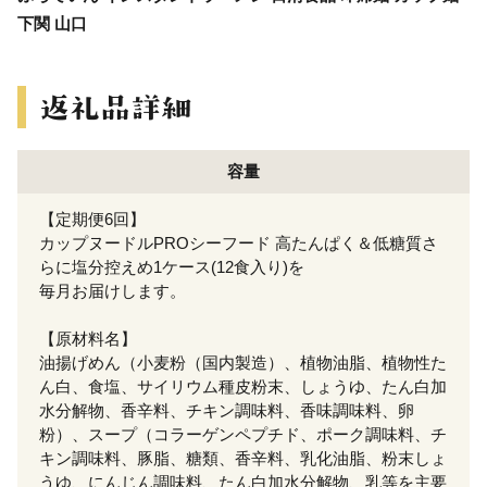
下関 山口
容量
【定期便6回】
カップヌードルPROシーフード 高たんぱく＆低糖質さ
らに塩分控えめ1ケース(12食入り)を
毎月お届けします。
【原材料名】
油揚げめん（小麦粉（国内製造）、植物油脂、植物性た
ん白、食塩、サイリウム種皮粉末、しょうゆ、たん白加
水分解物、香辛料、チキン調味料、香味調味料、卵
粉）、スープ（コラーゲンペプチド、ポーク調味料、チ
キン調味料、豚脂、糖類、香辛料、乳化油脂、粉末しょ
うゆ、にんじん調味料、たん白加水分解物、乳等を主要