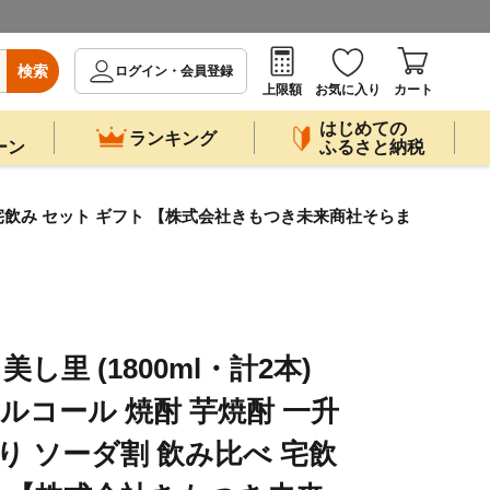
検索
ログイン・会員登録
上限額
お気に入り
カート
はじめての
ランキング
ーン
ふるさと納税
み比べ 宅飲み セット ギフト 【株式会社きもつき未来商社そらま
 美し里 (1800ml・計2本)
アルコール 焼酎 芋焼酎 一升
り ソーダ割 飲み比べ 宅飲