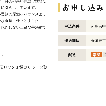
び、鮮度の高い状態で仕込む
限に引き出しています。
い黒麹の原酒をバランスよく
妙な香味に仕上げました。
申込条件
何度も申
み飽きしない上質な芋焼酎で
発送期日
寄附完了
す。
配送
常温
升瓶 ロック お湯割り ソーダ割