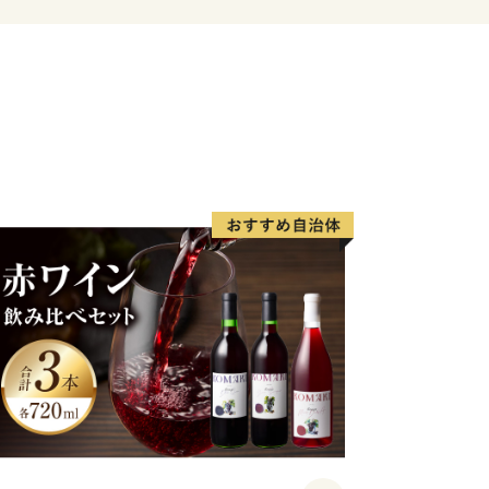
「マンゴー」「不知火」などの果実類。
きる水揚げ直送の「カンパチ」などの鮮
らこそ提供できる自慢の産品がたくさん
様から賜りました善意への心ばかりの御
、それらを通じて「肝付町」を感じてい
。
金曜日から翌週の木曜日までに寄附完了
発送準備いたします。
間が異なりますので、発送時期の詳細に
をご確認くださいますようお願いしま
け取り希望には対応できない場合があり
承ください。