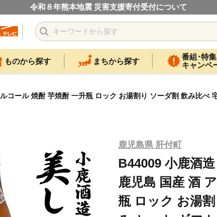
令和８年熊本地震 災害支援寄付受付について
番組･特集
ものから探す
まちから探す
キャンペ
国産 酒 アルコール 焼酎 芋焼酎 一升瓶 ロック お湯割り ソーダ割 飲
鹿児島県 肝付町
B44009 小鹿酒造
鹿児島 国産 酒 
瓶 ロック お湯割