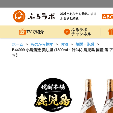
地域とあなたを元気にする
ふるさと納税
ふるラボ
TVで紹介
チャンネル
ホーム
ものから探す
お酒
焼酎・泡盛
B44009 小鹿酒造 美し里 (1800ml・計2本) 鹿児島 
ち】