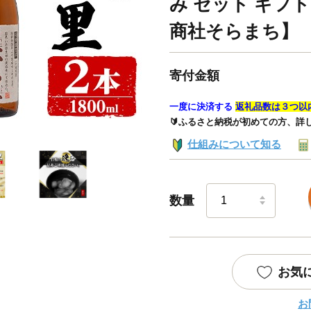
み セット ギフ
商社そらまち】
寄付金額
一度に決済する
返礼品数は３つ以
🔰ふるさと納税が初めての方、詳
仕組みについて知る
数量
お気
お