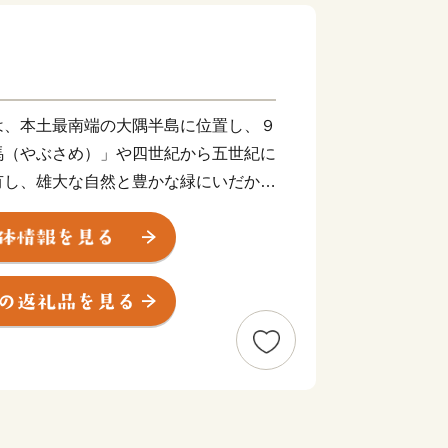
は、本土最南端の大隅半島に位置し、９
馬（やぶさめ）」や四世紀から五世紀に
有し、雄大な自然と豊かな緑にいだかれ
、世界に誇る最先端固体燃料ロケット
ある内之浦宇宙空間観測所を有する、自
町です。
げる清らかな水と空気と肥沃な土壌で育
の評価も高く，特に当町でも多く生産・
5年に1度の全国和牛能力共進会で他
，栄えある総合優勝（第11回宮城県
最も旬なブランド牛です。
甘みを味わえる「かごしま黒豚」や温暖