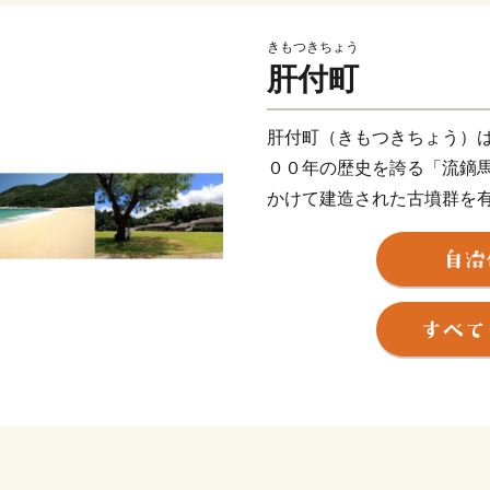
きもつきちょう
肝付町
肝付町（きもつきちょう）
００年の歴史を誇る「流鏑
かけて建造された古墳群を
た風光明媚な面を持つ一方
「イプシロン」の発射場で
然と歴史と科学の織りなす
当町の豊富な自然が作り上
まれた農畜産物は、市場で
肥育される「鹿児島黒牛」は
のブランド牛産地をおさえて
開催（H29））に輝いた今
また、とろけるような脂の