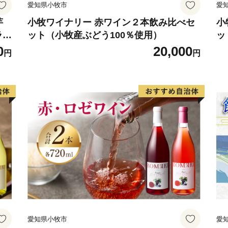
愛知県小牧市
愛
＜問い合わせ先＞
■株式会社きもつき未来商社
芋
小牧ワイナリー 赤ワイン２本飲み比べセ
小
ラン
ット（小牧産ぶどう100％使用）
ッ
く 8：45～17：00）
0
20,000
〒893-1402 鹿児島県肝
円
円
ＴＥＬ：0994-45-757
45-7571
E‐mail：furusato@k-soram
愛知県小牧市
愛