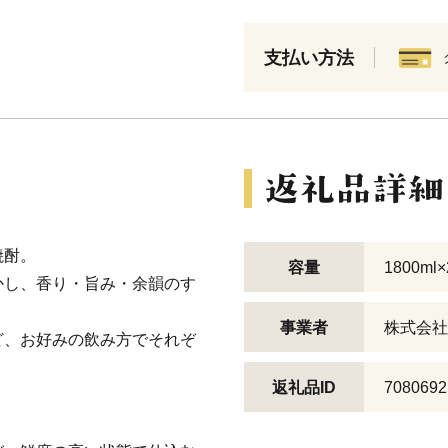
支払い方法
焼酎。
容量
1800ml
かし、香り・旨み・余韻のす
事業者
株式会社
ど、お好みの飲み方でそれぞ
返礼品ID
7080692