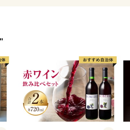
な気候を活かして作られる
太平洋に面しているからで
魚。自然あふれる当町だか
あります。その産品を、皆
礼としてお送りしますので
"
ただけましたなら幸いです
＜お礼の品について＞
お礼の品につきましては、
した分をまとめて次の週に
返礼品ごとに発送までの期
ついてはそれぞれ商品説明
す。
寄附から２週間以内での受
ますので，あらかじめご了