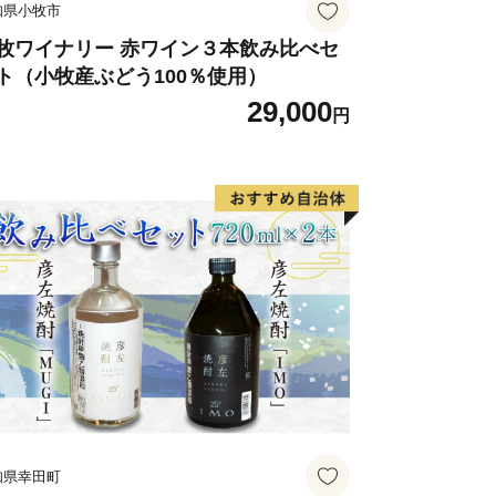
知県小牧市
そらまち （受付時間：土日祝日を除
牧ワイナリー 赤ワイン３本飲み比べセ
ト（小牧産ぶどう100％使用）
29,000
属郡肝付町南方2643番地
円
0（ふるさと納税係直通） ＦＡＸ：0994-
achi.jp
知県幸田町