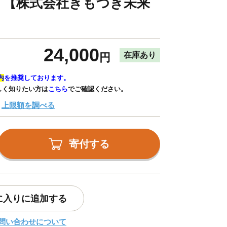
ト 【株式会社きもつき未来
24,000
在庫あり
円
内
を推奨しております。
しく知りたい方は
こちら
でご確認ください。
上限額を調べる
寄付する
に入りに追加する
問い合わせについて