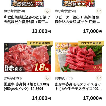
和歌山県湯浅町
和歌山県湯浅町
和歌山魚鶴仕込みのだし漬け
リピーター続出！ 高評価 魚
天然銀だら切身8切（真空パ
鶴仕込の天然 紅サケ 紅鮭 鮭
ック入） 約720g 小分け 独自
サーモン 切身 切り身 約1kg
13,000
17,000
製法 良質な脂 ふっくら 柔ら
レビュー高評価 小分け 真空
円
円
かい 身質 甘み 旨味 白身魚の
パック 梅酒 真昆布 使用 だし
トロ 梅酒 北海道南産 真こん
まろやか 天然 鮭 魚 海の幸
ぶ だし漬け 煮付け ムニエル
海鮮 魚介 食品 食べ物 おかず
味噌漬け 鍋物 冷凍 湯浅町 送
お弁当 水産加工品 冷凍 グル
料無料_G7334
メ お取り寄せ 和歌山県 湯浅
町 送料無料_G7317
宮崎県都城市
熊本県八代市
国産牛 赤身切り落とし1.8kg
あか牛赤身モモスライスセッ
(450g×4パック)_14-3604
ト (あか牛モモスライス400
g、あか牛のたれ200ml付き)
14,000
17,000
円
円