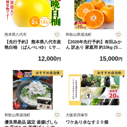
熊本県八代市
和歌山県湯浅町
【先行予約】 熊本県八代市産
【2026年先行予約】有田みか
晩白柚 （ばんぺいゆ） Lサイ
ん 訳あり 家庭用 約10kg (S
ズ 2玉 柑橘 みかん 果物 くだ
S、Sサイズ) みかん 温州みか
12,000
15,000
もの フルーツ おやつ 特産 熊
ん フルーツ 柑橘 果物 果実
円
円
本県 八代市 【2026年12月上
ジューシー 人気 国産 食べ物
旬より順次発送】
和歌山県 湯浅町 送料無料_ZJ
6098
和歌山県湯浅町
大阪府貝塚市
優良県産品 認定 釜揚げしら
ワケあり水なす２０個