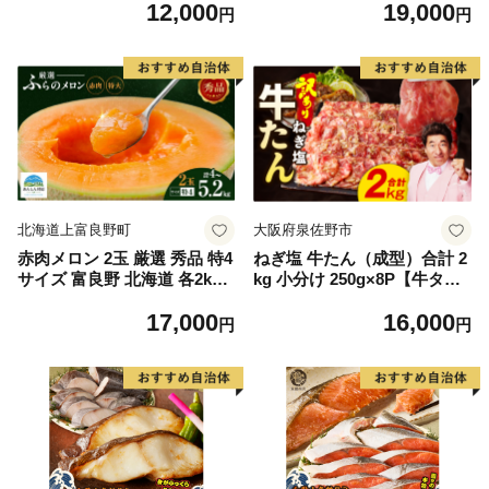
12,000
19,000
毛和牛 ブランド牛 九州 ハン
もの 果実 旬の果物 旬のフル
円
円
バーグ 牛肉 豚肉 国産 お弁当
ーツ 香川 香川県 東かがわ市
おかず 惣菜 おすすめ 人気】
(H083106)
北海道上富良野町
大阪府泉佐野市
赤肉メロン 2玉 厳選 秀品 特4
ねぎ塩 牛たん（成型）合計 2
サイズ 富良野 北海道 各2kg
kg 小分け 250g×8P【牛タン
～2.6kg 2玉 セット ファーム
牛肉 焼肉用 薄切り 訳あり サ
17,000
16,000
富良野 メロン めろん 果物 く
イズ不揃い】
円
円
だもの フルーツ デザート 旬
の果物 旬のフルーツ