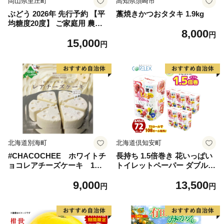
岡山県里庄町
高知県須崎市
ぶどう 2026年 先行予約 【平
藁焼きかつおタタキ 1.9kg
均糖度20度】 ご家庭用 農家
8,000
こだわりの シャイン マスカ
円
15,000
ット 2～3房 合計約1.2kg ブ
円
ドウ 葡萄 岡山県産 国産 フル
ーツ 果物 【 Nini farm 農家
直送 】
北海道別海町
北海道倶知安町
#CHACOCHEE ホワイトチ
長持ち 1.5倍巻き 花いっぱい
ョコレアチーズケーキ 1ホ
トイレットペーパー ダブル 4
ール(直径15cm)（北海道,別
5ｍ 計72ロール 全18種 花柄
9,000
13,500
海町,チーズ,ちーず,チーズケ
プリント ハーブ 香り付き 日
円
円
ーキ,ふるさと納税）
本製 まとめ買い 防災 常備品
ペーパー エコ 日用雑貨 消耗
品 備蓄 送料無料 北海道 倶知
安町 日用品