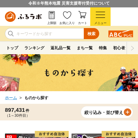
令和８年熊本地震 災害支援寄付受付について
上限額
お気に入り
カート
メニュー
検索
トップ
ランキング
返礼品一覧
まち一覧
特集
初心者ガイド
ホーム
ものから探す
897,431
件
絞り込み・並び替え
（1～30件目）