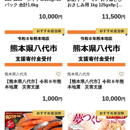
パック 合計1.6kg
おさしみ用 1kg 125gx8p [足
利本店 宮城県 気仙沼市 2056
10,000
11,500
4313] 魚 魚介類 鮭 お刺し身
円
円
刺し身 刺身 生 生食 個包装
チリ銀鮭 銀鮭 海鮮 海鮮丼 魚
介
熊本県八代市
熊本県八代市
【熊本県八代市】令和８年熊
【熊本県八代市】令和８年熊
本地震 災害支援
本地震 災害支援
1,000
10,000
円
円