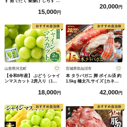
す 茹でたて 釜揚げ しらす 無
20,000
着色 安心 安全 赤穂の塩 新鮮
円
15,000
国産 海の幸 海鮮 魚介 紀州湯
円
浅湾直送 まるとも海産 お取
り寄せ 和歌山県 湯浅町 送料
無料_C6035n
山形県河北町
宮城県気仙沼市
【令和8年産】 ぶどう シャイ
本 タラバガニ 脚 ボイル済 約
ンマスカット 2房入り（1房6
1.5kg 極太7Lサイズ [カネダ
00g前後） 秀品 山形県河北町
イ 宮城県 気仙沼市 2056432
18,000
42,000
産【山形eLab】 ka074-023-r
6] カニ かに 蟹 たらばがに た
円
円
8
らば蟹 タラバ蟹 たらば タラ
バ ボイル