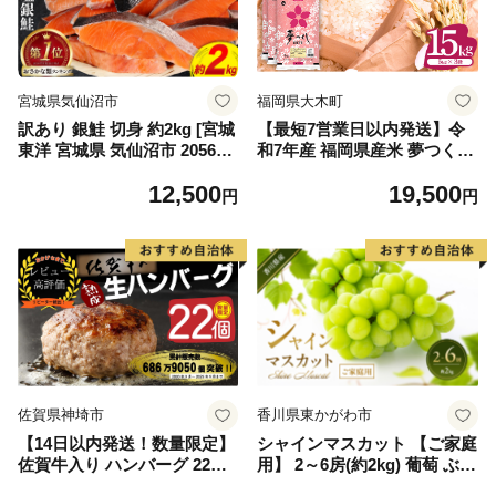
宮城県気仙沼市
福岡県大木町
訳あり 銀鮭 切身 約2kg [宮城
【最短7営業日以内発送】令
東洋 宮城県 気仙沼市 205649
和7年産 福岡県産米 夢つくし
91] 鮭 魚介類 海鮮 訳アリ 規
15kg 精米 ※北海道・沖縄・
12,500
19,500
格外 不揃い さけ サケ 鮭切身
離島は配送不可
円
円
シャケ 切り身 冷凍 家庭用 お
かず 弁当 支援 サーモン 銀鮭
切り身 魚 わけあり
佐賀県神埼市
香川県東かがわ市
【14日以内発送！数量限定】
シャインマスカット 【ご家庭
佐賀牛入り ハンバーグ 22個
用】 2～6房(約2kg) 葡萄 ぶど
2.6kg(120g×22個)【佐賀牛 黒
う ブドウ フルーツ 果物 くだ