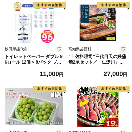
秋田県能代市
高知県芸西村
トイレットペーパー ダブル 9
“土佐料理司”三代目天の鰻蒲
6ロール 12個 × 8パック ブラ
焼2尾セット／「仁淀川」水
ンカ 再生紙 100％ 芯あり 日
系の地下水使用 完全無投薬養
11,000
27,000
用品 消耗品 無香料 生活用品
殖 国産・高知県産〈高知市共
円
円
備蓄 秋田県 能代市 送料無料
通返礼品〉うなぎ 真空パック
《能代製紙》
（ウナギう・たれセット）