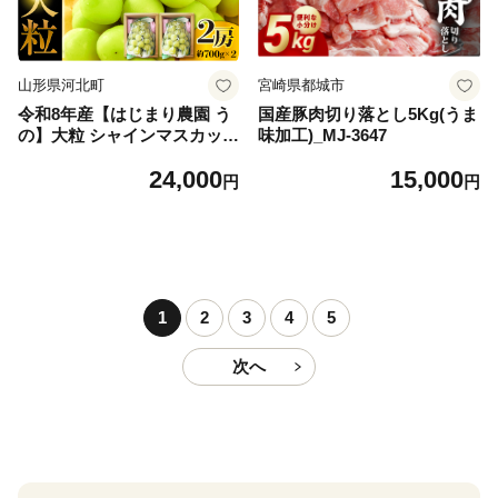
山形県河北町
宮崎県都城市
令和8年産【はじまり農園 う
国産豚肉切り落とし5Kg(うま
の】大粒 シャインマスカット
味加工)_MJ-3647
２房（約700g×2房） 山形県
24,000
15,000
河北町産 【河北町観光物産協
円
円
会】 ka002-004-r8
1
2
3
4
5
次へ