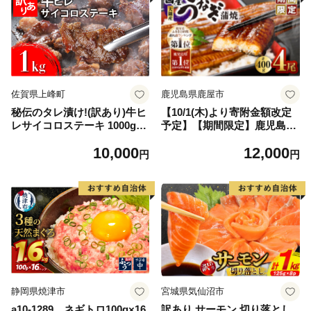
佐賀県上峰町
鹿児島県鹿屋市
秘伝のタレ漬け!(訳あり)牛ヒ
【10/1(木)より寄附金額改定
レサイコロステーキ 1000g
予定】【期間限定】鹿児島県
【B-1098-AS】
大隅産うなぎ蒲焼4尾（400
10,000
12,000
g） KN007-023
円
円
静岡県焼津市
宮城県気仙沼市
a10-1289 ネギトロ100g×16
訳あり サーモン 切り落とし