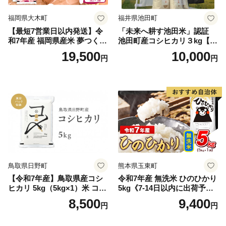
福岡県大木町
福井県池田町
【最短7営業日以内発送】令
「未来へ耕す池田米」認証
和7年産 福岡県産米 夢つくし
池田町産コシヒカリ３kg【お
15kg 精米 ※北海道・沖縄・
1人様につき３セットまで】
19,500
10,000
円
円
離島は配送不可
鳥取県日野町
熊本県玉東町
【令和7年産】鳥取県産コシ
令和7年産 無洗米 ひのひかり
ヒカリ 5kg（5kg×1）米 コシ
5kg《7-14日以内に出荷予定
ヒカリ こしひかり お米 白米
(土日祝除く)》コメ 米 無洗米
8,500
9,400
円
円
精米 5キロ おこめ こめ コメ
高レビュー｜人気米 熊本県
真空パック包装 真空包装 長
産米 お米 生活応援米