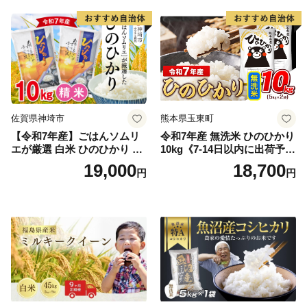
期保存 単一原料米 鳥取県日
野町産 Elevation
佐賀県神埼市
熊本県玉東町
【令和7年産】ごはんソムリ
令和7年産 無洗米 ひのひかり
エが厳選 白米 ひのひかり 10
10kg《7-14日以内に出荷予定
kg【神埼市産 米 お米 精米 白
(土日祝除く)》コメ 米 無洗米
19,000
18,700
円
円
米 10kg 5kg×2 ひのひかり ブ
令和7年産 高レビュー｜人気
ランド米 食味鑑定士】(H063
米 熊本県産米 お米 生活応援
164)
米