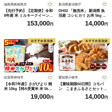
福島県南相馬市
新潟県新潟県庁
【先行予約】【定期便】令和
DH02 「無洗米」 新潟県 魚
8年産 米 ミルキークイーン
沼産 コシヒカリ お米 5kg こ
白米 45kg (5kg×9回) | ミルキ
しひかり 精米 米（お米の美
153,000
14,000
円
円
ークイーン 米5kg 福島 福島
味しい炊き方ガイド付き）
県産 福島産 精米 お米 米 コ
メ 武田ファーム サムランド
福島県 南相馬市 cu006-ae
佐賀県神埼市
愛知県小牧市
【令和7年産】さがびより 精
【賞味期限60日間】コモパ
米 10kg【特A受賞米 米 5kg×
ン こまきふるさとセット
2袋 お米 コメ こめ 国産 美味
（24個入り）／災害用備蓄
19,000
14,000
円
円
しい ブランド米 人気 ランキ
保存食 非常食 防災グッズに
ング 増田米穀】(H015224)
も