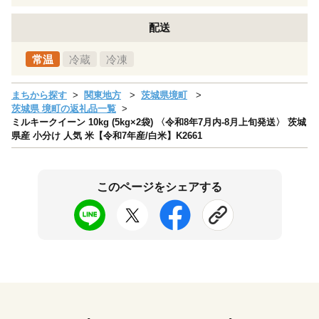
配送
常温
冷蔵
冷凍
まちから探す
関東地方
茨城県境町
茨城県 境町の返礼品一覧
ミルキークイーン 10kg (5kg×2袋) 〈令和8年7月内-8月上旬発送〉 茨城
県産 小分け 人気 米【令和7年産/白米】K2661
このページをシェアする