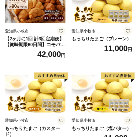
愛知県小牧市
愛知県小牧市
【2ヶ月に1回 計3回定期便】
もっちりたまご（プレーン）
【賞味期限60日間】コモパ
11,000
円
ン ふるさとクロワッサンセ
42,000
円
ット（計90個）／災害用備蓄
保存食 非常食 防災グッズに
も
愛知県小牧市
愛知県小牧市
もっちりたまご（カスター
もっちりたまご（塩バター）
ド）