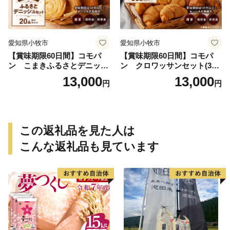
愛知県小牧市
愛知県小牧市
【賞味期限60日間】コモパ
【賞味期限60日間】コモパ
ン こまきふるさとデニッシ
ン クロワッサンセット(30
ュセット（20個入り）／災害
個入り)／災害用備蓄 保存食
13,000
13,000
円
円
用備蓄 保存食 非常食 防災グ
非常食 防災グッズにも
ッズにも
この返礼品を見た人は
こんな返礼品も見ています