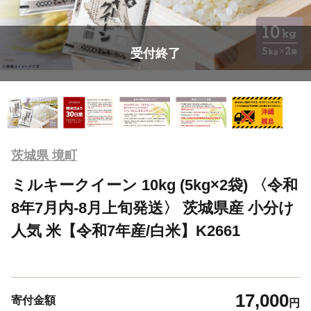
受付終了
茨城県 境町
ミルキークイーン 10kg (5kg×2袋) 〈令和
8年7月内-8月上旬発送〉 茨城県産 小分け
人気 米【令和7年産/白米】K2661
17,000
寄付金額
円