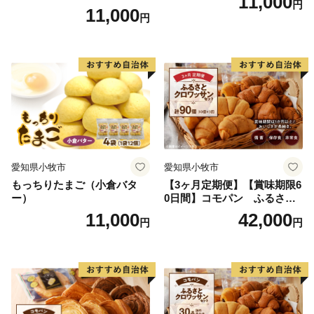
11,000
円
11,000
円
愛知県小牧市
愛知県小牧市
もっちりたまご（小倉バタ
【3ヶ月定期便】【賞味期限6
ー）
0日間】コモパン ふるさと
クロワッサンセット（計90
11,000
42,000
円
円
個）／災害用備蓄 保存食 非
常食 防災グッズにも