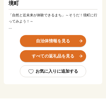
境町
「自然と近未来が体験できるまち」～そうだ！境町に行
ってみよう！～
境町（さかいまち）は茨城県の県西部、ちょうど千葉県
と埼玉県の県境にある町です。利根川と江戸川の分岐点
自治体情報を見る
に位置し、江戸時代には水運を活かした利根川随一の
【河岸のまち】として、人や文物が行き交う文化交流の
すべての返礼品を見る
場として栄えました。
平成27年の圏央道「境古河IC」開通により、都心からの
お気に入りに追加する
アクセスも約1時間になりました。さらに平成28年度に
は、圏央道がつくば方面へ全線開通したことにより成田
方面へも接続されるなど、ますます便利に快適に発展を
続けています。