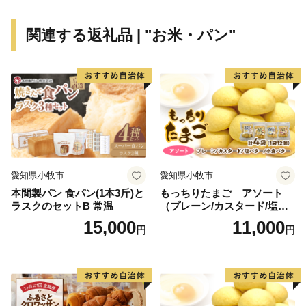
ぜひお近くにお越しの際は、境町へ足をお運びくださ
い。
関連する返礼品 | "お米・パン"
愛知県小牧市
愛知県小牧市
本間製パン 食パン(1本3斤)と
もっちりたまご アソート
ラスクのセットB 常温
（プレーン/カスタード/塩バ
ター/小倉バター）
15,000
11,000
円
円