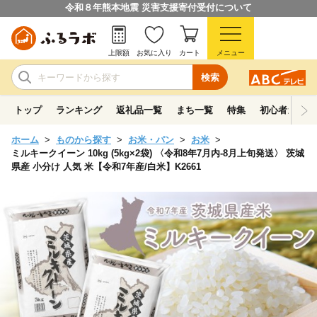
令和８年熊本地震 災害支援寄付受付について
上限額
お気に入り
カート
メニュー
検索
トップ
ランキング
返礼品一覧
まち一覧
特集
初心者ガイド
ホーム
ものから探す
お米・パン
お米
ミルキークイーン 10kg (5kg×2袋) 〈令和8年7月内-8月上旬発送〉 茨城
県産 小分け 人気 米【令和7年産/白米】K2661