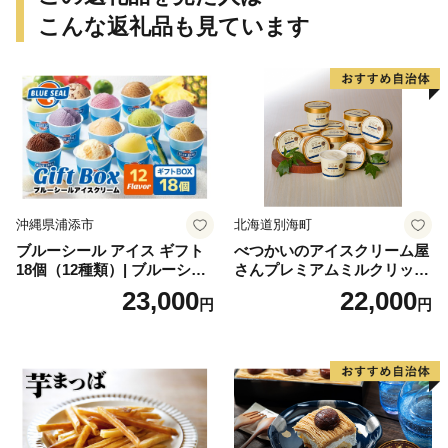
こんな返礼品も見ています
沖縄県浦添市
北海道別海町
ブルーシール アイス ギフト
べつかいのアイスクリーム屋
18個（12種類）| ブルーシー
さんプレミアムミルクリッチ
ルアイス ブルーシールアイ
12個（AP-01）（ 北海道アイ
23,000
22,000
円
円
スクリーム 着日指定可能 送
ス 北海道産アイス アイス ア
料無料 ジェラート 沖縄県 バ
イススイーツ アイスクリー
ースデー 贈り物 プレゼント
ム 北海道産アイスクリーム
誕生日 カップ 詰め合わせ バ
道産アイス 道産アイスクリ
ラエティ | バニラ チョコレー
ーム ギフト 詰合せ 詰め合わ
ト ストロベリー ピスタチオ
せ ふるさと納税 ）
バニラ＆クッキー ウベ 沖縄
紅イモ 塩ちんすこう 沖縄シ