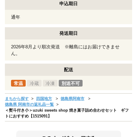
申込期日
通年
発送期日
2026年8月より順次発送 ※離島にはお届けできませ
ん。
配送
常温
冷蔵
冷凍
別送不可
まちから探す
四国地方
徳島県阿南市
徳島県 阿南市の返礼品一覧
＜熨斗付き小＞uzuki sweets shop 焼き菓子詰め合わせセット ギフ
トにおすすめ【1515091】