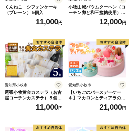
くんねこ シフォンケーキ
小牧山城バウムクーヘン（コ
（プレーン） 5個入
ーチン卵と和三盆糖使用）
名古屋コーチン バームクー
11,000
12,000
円
円
ヘン 和三盆 小牧銘菓 バウム
クーヘン 常温 愛知県 小牧市
アンプチベアやぐま
愛知県小牧市
愛知県小牧市
尾張小牧黄金カステラ（名古
【いちごのバースデーケー
屋コーチンカステラ）５個入
キ】マカロンとティアラのケ
名古屋コーチン カステラ ザ
ーキ スイーツ 日時指定可 デ
11,000
21,000
円
円
ラメ 常温 愛知県 小牧市 アン
ザート 洋菓子 お取り寄せ 愛
プチベアやぐま
知県 小牧市 送料無料 誕生日
クリスマス お祝い マカロン
デコレーションケーキ ホー