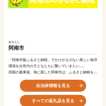
あなんし
阿南市
「阿南市版ふるさと納税」でかけがえのない美しい海洋
環境を次世代の子どもたちに繋いでいきたい…。
四国の最東端、海に面した阿南市は、ふるさと納税を通
して世界規模で深刻な問題となっている海岸・海洋汚染
に対して真摯に向き合い、アクションをおこし、普及し
自治体情報を見る
ていくことによって、持続可能な社会づくりを実現して
いく「阿南市オリジナル」の制度運用を行っています。
すべての返礼品を見る
返礼品を提供するのは「EARTH SHIP PARTNER