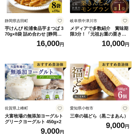
ークヮーサー 沖縄黒糖 琉球
ロイヤルミルクティ 沖縄パ
イン
静岡県吉田町
岐阜県中津川市
芋けんぴ 松浦食品芋まつば 3
メディアで多数紹介 賞味期
70g×8袋 詰め合わせ [静岡伊
限3分！「元祖お重の栗きん
勢丹(松浦食品) 静岡県 吉田町
とんモンブラン」 【未来の
16,000
10,000
円
円
22424274] 芋ケンピ セット
ご褒美】スイーツ 栗 モンブ
小袋 個包装 小分け
ラン くりきんとん デザート
ご褒美 お取り寄せ くり お菓
子 菓子 F4N-2298
佐賀県上峰町
愛知県小牧市
大富牧場の無添加ヨーグルト
三幸の福どら（黒ごまあん）
グリークヨーグルト 450g×2
9,000
円
9,000
円