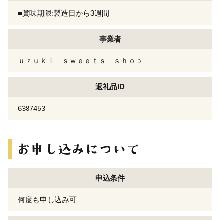
■賞味期限:製造日から3週間
事業者
ｕｚｕｋｉ ｓｗｅｅｔｓ ｓｈｏｐ
返礼品ID
6387453
申込条件
何度も申し込み可