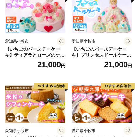
ルケーキ
愛知県小牧市
愛知県小牧市
【いちごのバースデーケー
【いちごのバースデーケー
キ】ティアラとローズのケー
キ】プリンセスドールケーキ
キ スイーツ デザート 洋菓
日時指定可 スイーツ デザー
21,000
21,000
円
円
子 お取り寄せ 愛知県 小牧市
ト 洋菓子 お取り寄せ 愛知県
送料無料 誕生日 クリスマス
小牧市 送料無料 誕生日 クリ
お祝い ばら 花 フラワー デコ
スマス お祝い キャラクター
レーション ホールケーキ 日
デコレーションケーキ ホー
時指定可
ルケーキ 人形 かわいい こど
も
愛知県小牧市
愛知県小牧市