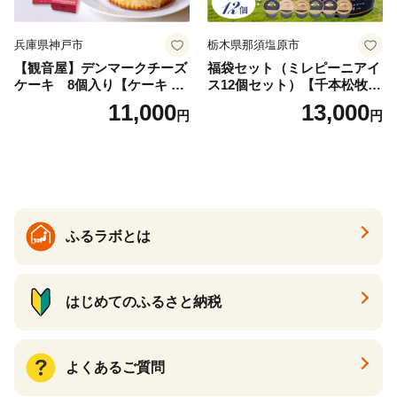
兵庫県神戸市
栃木県那須塩原市
【観音屋】デンマークチーズ
福袋セット（ミレピーニアイ
ケーキ 8個入り【ケーキ チ
ス12個セット）【千本松牧
ーズケーキ 人気スイーツ お
場】 ns025-014-12 【デザー
11,000
13,000
円
円
すすめスイーツ 神戸スイー
ト 詰め合わせ ギフト】
ツ 新感覚チーズケーキ おす
すめケーキ 兵庫県 神戸市 D0
910-17】
ふるラボとは
はじめてのふるさと納税
よくあるご質問