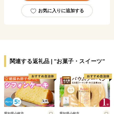
ANAN」（ESPA）に登録している事業者です。阿南市
では、このESPA事業者とともに新たなムーブメントを
お気に入りに追加する
起こしていきます！
※「EARTH SHIP PARTNER ANAN」登録事業者とは…
阿南市が認定する、環境保全・美化・啓発活動や環境配
慮商品やサービスの提供に対して積極的に取り組む事業
者です。
関連する返礼品 | "お菓子・スイーツ"
愛知県小牧市
愛知県小牧市