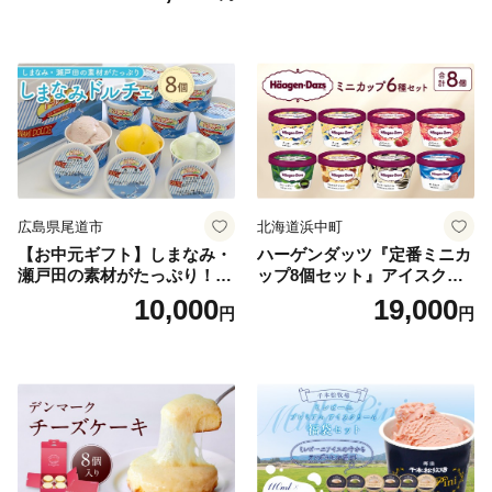
広島県尾道市
北海道浜中町
【お中元ギフト】しまなみ・
ハーゲンダッツ『定番ミニカ
瀬戸田の素材がたっぷり！ジ
ップ8個セット』アイスクリ
ェラート8個
ーム アイス スイーツ デザー
10,000
19,000
円
円
ト_H0016-104