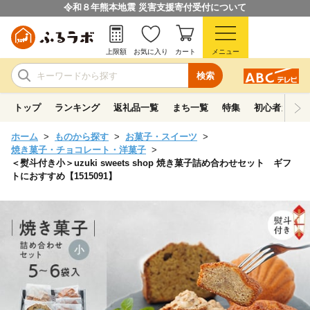
令和８年熊本地震 災害支援寄付受付について
上限額
お気に入り
カート
メニュー
検索
トップ
ランキング
返礼品一覧
まち一覧
特集
初心者ガイド
ホーム
ものから探す
お菓子・スイーツ
焼き菓子・チョコレート・洋菓子
＜熨斗付き小＞uzuki sweets shop 焼き菓子詰め合わせセット ギフ
トにおすすめ【1515091】