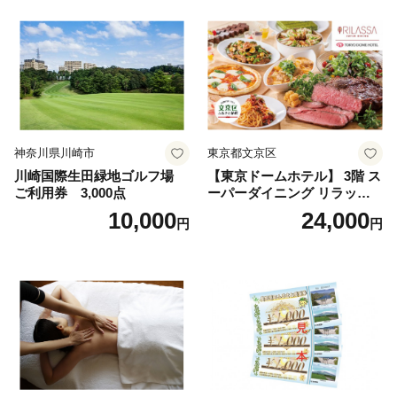
神奈川県川崎市
東京都文京区
川崎国際生田緑地ゴルフ場
【東京ドームホテル】 3階 ス
ご利用券 3,000点
ーパーダイニング リラッサ
ランチブッフェ お食事券 大
10,000
24,000
円
円
人1名様分 関東 東京 ご利用
券 ランチ 昼食 食事券 レスト
ラン ブッフェ 東京都 お食事
券