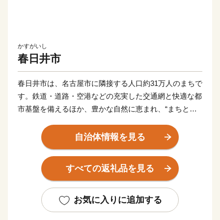
かすがいし
春日井市
春日井市は、名古屋市に隣接する人口約31万人のまちで
す。鉄道・道路・空港などの充実した交通網と快適な都
市基盤を備えるほか、豊かな自然に恵まれ、“まちと自
然がちょうどいい”暮らしやすいまちです。
さらに「子はかすがい、子育ては春日井」を推進
自治体情報を見る
し、“子育て支援のさらなる充実”に取り組んでいます。
すべての返礼品を見る
＊サボテンのまち＊
春日井市のサボテンの歴史は、昭和28年頃の桃山地区、
「緋牡丹」という真っ赤なサボテンに魅せられ、もも・
お気に入りに追加する
りんごなどの果樹栽培の副業としてサボテン栽培を始め