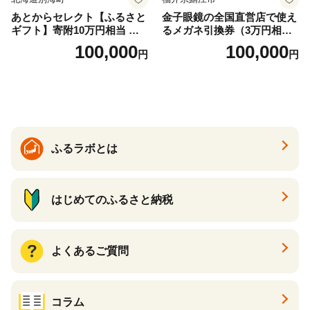
あとからセレクト【ふるさと
金子眼鏡の全国直営店で使え
ギフト】寄附10万円相当 あ
るメガネ引換券（3万円相
とから選べる！ ギフト いく
当） Bronze
100,000
100,000
円
円
ら ほたて 海鮮 牛肉 別海町
ケーキ アイス （ 後から 選べ
る カタログ カタログポイン
ト カタログギフト あとから
カタログ あとからカタログ
ポイント あとからカタログ
ギフト ふるさと納税 ）
ふるラボとは
はじめてのふるさと納税
よくあるご質問
コラム