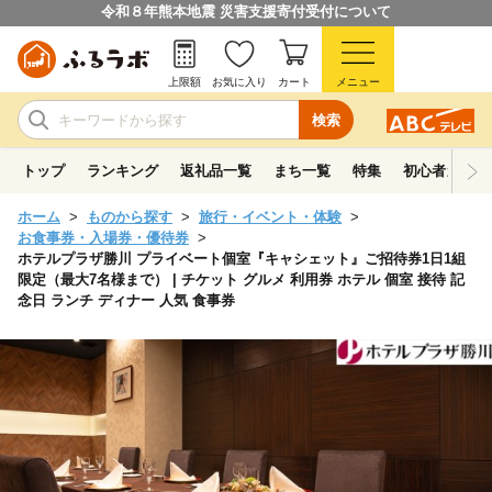
令和８年熊本地震 災害支援寄付受付について
上限額
お気に入り
カート
メニュー
検索
トップ
ランキング
返礼品一覧
まち一覧
特集
初心者ガイド
ホーム
ものから探す
旅行・イベント・体験
お食事券・入場券・優待券
ホテルプラザ勝川 プライベート個室『キャシェット』ご招待券1日1組
限定（最大7名様まで） | チケット グルメ 利用券 ホテル 個室 接待 記
念日 ランチ ディナー 人気 食事券