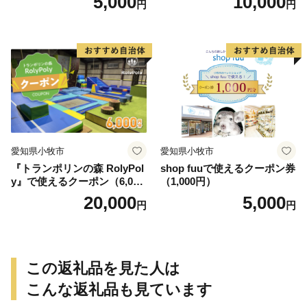
5,000
10,000
円
円
愛知県小牧市
愛知県小牧市
『トランポリンの森 RolyPol
shop fuuで使えるクーポン券
y』で使えるクーポン（6,000
（1,000円）
円）
20,000
5,000
円
円
この返礼品を見た人は
こんな返礼品も見ています