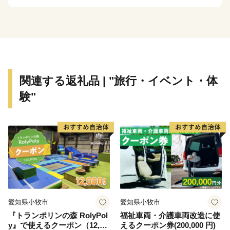
たことに始まります。転機は昭和34年、伊勢湾台風によ
り果樹園が壊滅状態になり、これ以降、サボテン栽培を
主体に切り替え、全国の栽培者がまねのできない実生づ
くりによる一大サボテン生産地となりました。
＊書のまち＊
関連する返礼品 | "旅行・イベント・体
平安時代の三蹟のひとり、小野道風は、春日井で生まれ
験"
たと言い伝えられています。春日井の人々はそれを誇り
にしてきました。そして、「とうふうさん」と呼び親し
んで、自然に書道の盛んな土地柄になりました。
愛知県小牧市
愛知県小牧市
『トランポリンの森 RolyPol
福祉車両・介護車両改造に使
y』で使えるクーポン（12,00
えるクーポン券(200,000 円)