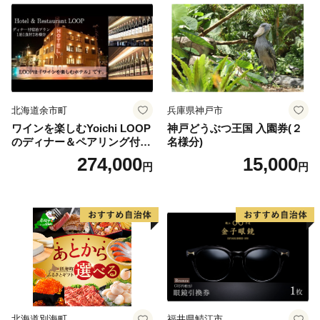
北海道余市町
兵庫県神戸市
ワインを楽しむYoichi LOOP
神戸どうぶつ王国 入園券(２
のディナー＆ペアリング付宿
名様分)
泊プラン＜デラックスツイン
274,000
15,000
円
円
＞
北海道別海町
福井県鯖江市