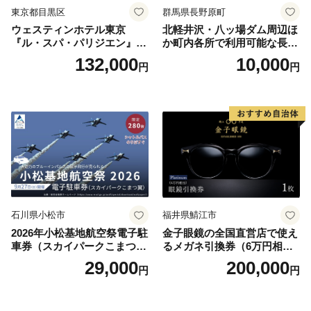
東京都目黒区
群馬県長野原町
ウェスティンホテル東京
北軽井沢・八ッ場ダム周辺ほ
『ル・スパ・パリジエン』選
か町内各所で利用可能な長野
べるボディセラピー90分/1名
原町ふるさと感謝券（3,000
132,000
10,000
円
円
円分）【トラベル 観光 旅行
お土産 群馬県 長野原町 北軽
井沢】
石川県小松市
福井県鯖江市
2026年小松基地航空祭電子駐
金子眼鏡の全国直営店で使え
車券（スカイパークこまつ
るメガネ引換券（6万円相
翼） 駐車場 シャトルバスの
当） Platinum
29,000
200,000
円
円
りばすぐ 石川県 小松市