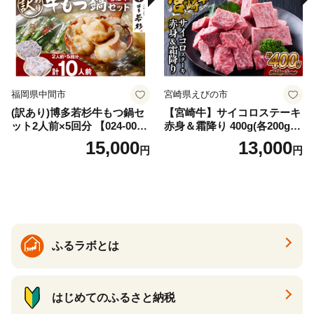
福岡県中間市
宮崎県えびの市
(訳あり)博多若杉牛もつ鍋セ
【宮崎牛】サイコロステーキ
ット2人前×5回分 【024-002
赤身＆霜降り 400g(各200g×
7】
１P 計2P) 真空パック 冷凍
15,000
13,000
円
円
ふるラボとは
はじめてのふるさと納税