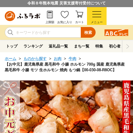
令和８年熊本地震 災害支援寄付受付について
上限額
お気に入り
カート
メニュー
検索
トップ
ランキング
返礼品一覧
まち一覧
特集
初心者ガイド
ホーム
ものから探す
お肉
牛肉
【お中元】鹿児島県産 黒毛和牛 小腸 ホルモン 700g 国産 鹿児島県産
黒毛和牛 小腸 モツ 生ホルモン 焼肉 もつ鍋【00-030-08-R8OC】