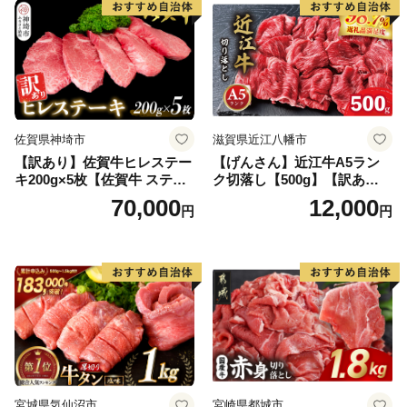
気】(H083106)
佐賀県神埼市
滋賀県近江八幡市
【訳あり】佐賀牛ヒレステー
【げんさん】近江牛A5ラン
キ200g×5枚【佐賀牛 ステー
ク切落し【500g】【訳あり】
キ ブランド肉 ヒレ肉 フィレ
【DG12W】
70,000
12,000
円
円
肉 ジューシー ヘルシー】(H0
65175)
宮城県気仙沼市
宮崎県都城市