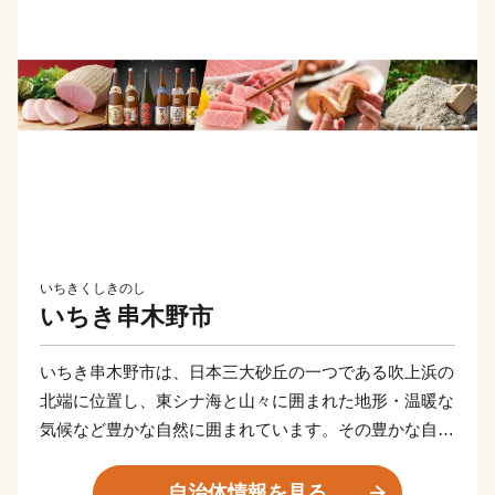
いちきくしきのし
いちき串木野市
いちき串木野市は、日本三大砂丘の一つである吹上浜の
北端に位置し、東シナ海と山々に囲まれた地形・温暖な
気候など豊かな自然に囲まれています。その豊かな自然
と先人の優れた技術とたゆみない努力によりうけつがれ
てきた「つけあげ」、「ちりめん」、「まぐろ」、「焼
自治体情報を見る