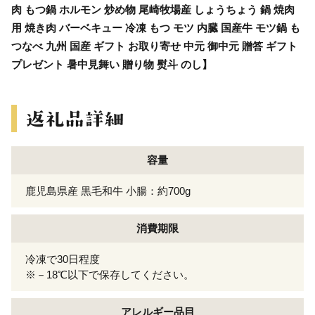
肉 もつ鍋 ホルモン 炒め物 尾崎牧場産 しょうちょう 鍋 焼肉
用 焼き肉 バーベキュー 冷凍 もつ モツ 内臓 国産牛 モツ鍋 も
つなべ 九州 国産 ギフト お取り寄せ 中元 御中元 贈答 ギフト
プレゼント 暑中見舞い 贈り物 熨斗 のし】
容量
鹿児島県産 黒毛和牛 小腸：約700g
消費期限
冷凍で30日程度
※－18℃以下で保存してください。
アレルギー
品目