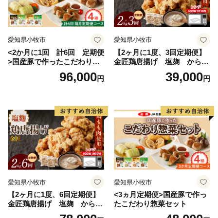
愛知県小牧市
愛知県小牧市
<2か月に1回 計6回 定期便
【2ヶ月に1度、3回定期便】
>国産豚で作ったこだわり惣
金匠鶏唐揚げ 塩麹 からあ
菜セット
げ
96,000
39,000
円
円
愛知県小牧市
愛知県小牧市
【2ヶ月に1度、6回定期便】
<3ヵ月定期便>国産豚で作っ
金匠鶏唐揚げ 塩麹 からあ
たこだわり惣菜セット
げ