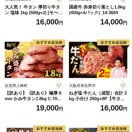
大人気！ 牛タン 厚切り牛タ
国産牛 赤身切り落とし1.8kg
ン 塩味 1kg (500g×2) [モ〜ラ
(450g×4パック)_14-3604
ンド 宮城県 気仙沼市 205646
16,000
14,000
円
円
60] 肉 牛肉 精肉 牛たん 牛タ
ン塩 牛たん塩 冷凍 焼肉 BB
Q アウトドア バーベキュー
厚切り タン
佐賀県上峰町
大阪府泉佐野市
【訳あり】《訳あり》極厚 8
ねぎ塩 牛たん（成型）合計 2
mm かみ牛タン1.8kg C-709-
kg 小分け 250g×8P【牛タン
AS
牛肉 焼肉用 薄切り 訳あり サ
19,000
16,000
円
円
イズ不揃い】