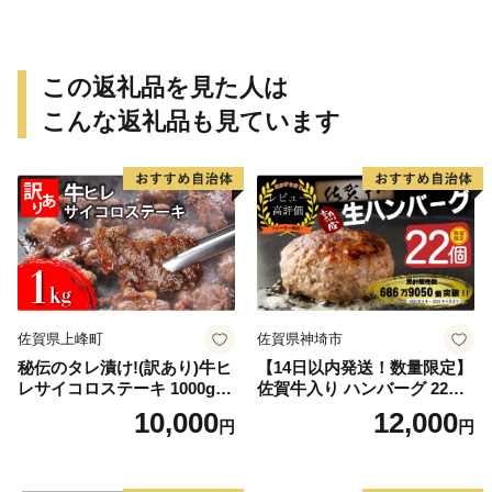
この返礼品を見た人は
こんな返礼品も見ています
佐賀県上峰町
佐賀県神埼市
秘伝のタレ漬け!(訳あり)牛ヒ
【14日以内発送！数量限定】
レサイコロステーキ 1000g
佐賀牛入り ハンバーグ 22個
【B-1098-AS】
2.6kg(120g×22個)【佐賀牛
10,000
12,000
円
円
黒毛和牛 ブランド牛 九州 ハ
ンバーグ 牛肉 豚肉 国産 お弁
当 おかず 惣菜 おすすめ 人