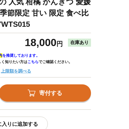
の 人気 柑橘 かんきつ 愛媛
 季節限定 甘い 限定 食べ比
YWTS015
18,000
在庫あり
円
内
を推奨しております。
しく知りたい方は
こちら
でご確認ください。
上限額を調べる
寄付する
に入りに追加する