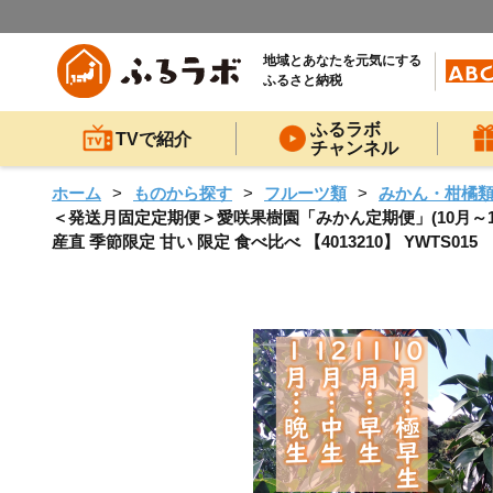
地域とあなたを元気にする
ふるさと納税
ふるラボ
TVで紹介
チャンネル
ホーム
ものから探す
フルーツ類
みかん・柑橘
＜発送月固定定期便＞愛咲果樹園「みかん定期便」(10月～1月)全
産直 季節限定 甘い 限定 食べ比べ 【4013210】 YWTS015