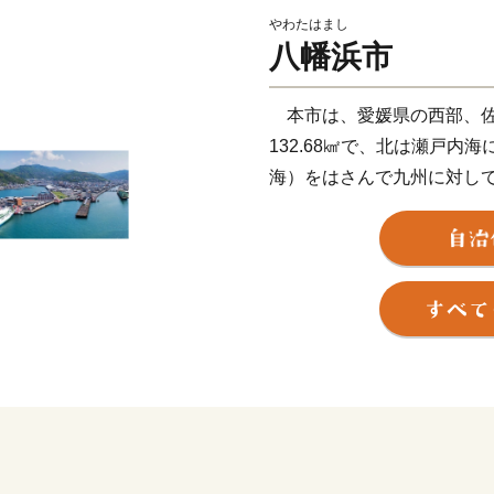
やわたはまし
八幡浜市
本市は、愛媛県の西部、佐
132.68㎢で、北は瀬戸内
海）をはさんで九州に対し
しており、急斜面が海岸に
が交錯した風光明媚な景観
みかん栽培は、明治の中頃
を有するとともに、その品
ロール漁業を核とする水産
水産市場は、大消費地への
しています。