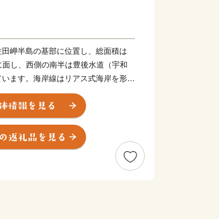
田岬半島の基部に位置し、総面積は
海に面し、西側の南半は豊後水道（宇和
ています。海岸線はリアス式海岸を形成
迫る地形で平坦地が少なく、岬と入り江
をなしています。
から始まったといわれ、100年の歴史
質の良さは全国的に有名です。また、ト
業も盛んで、西日本有数の水揚高を誇る
水産物供給基地として重要な役割を果た