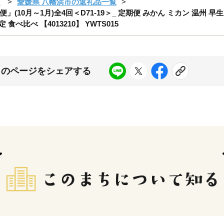
市
愛媛県 八幡浜市の返礼品一覧
0月～1月)全4回＜D71-19＞_ 定期便 みかん ミカン 温州 早生 
食べ比べ 【4013210】 YWTS015
このページをシェアする