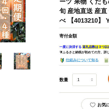
ーツ 果物 くだも
旬 産地直送 産直
べ 【4013210】 
寄付金額
一度に決済する
返礼品数は３つ以
🔰ふるさと納税が初めての方、詳
仕組みについて知る
数量
お気