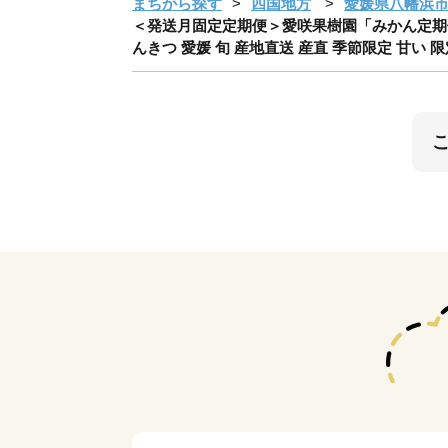
まちから探す
四国地方
愛媛県八幡浜
＜発送月固定定期便＞愛咲果樹園「みかん定期便」(1
んきつ 愛媛 旬 産地直送 産直 季節限定 甘い 限定 