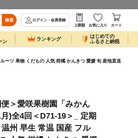
検索
ログイン・会員登録
上限額
お気に入り
カート
はじめての
ランキング
ーン
ふるさと納税
ルーツ 果物 くだもの 人気 柑橘 かんきつ 愛媛 旬 産地直送
期便＞愛咲果樹園「みかん
月)全4回＜D71-19＞_ 定期
 温州 早生 常温 国産 フル