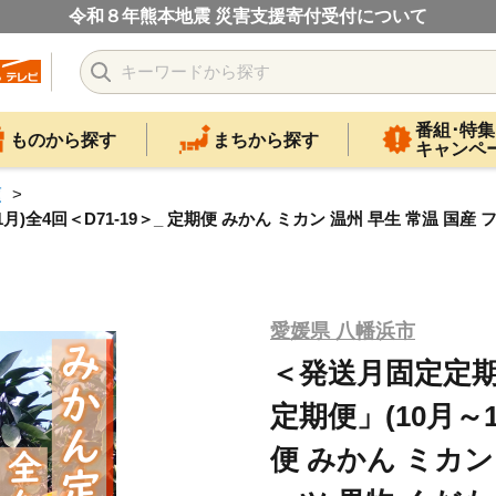
令和８年熊本地震 災害支援寄付受付について
番組･特集
ものから探す
まちから探す
キャンペ
類
4回＜D71-19＞_ 定期便 みかん ミカン 温州 早生 常温 国産 フ
愛媛県 八幡浜市
＜発送月固定定
定期便」(10月～1
便 みかん ミカン