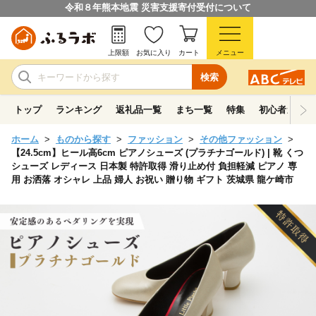
令和８年熊本地震 災害支援寄付受付について
上限額
お気に入り
カート
メニュー
検索
トップ
ランキング
返礼品一覧
まち一覧
特集
初心者ガイド
ホーム
ものから探す
ファッション
その他ファッション
【24.5cm】ヒール高6cm ピアノシューズ (プラチナゴールド) | 靴 くつ
シューズ レディース 日本製 特許取得 滑り止め付 負担軽減 ピアノ 専
用 お洒落 オシャレ 上品 婦人 お祝い 贈り物 ギフト 茨城県 龍ケ崎市