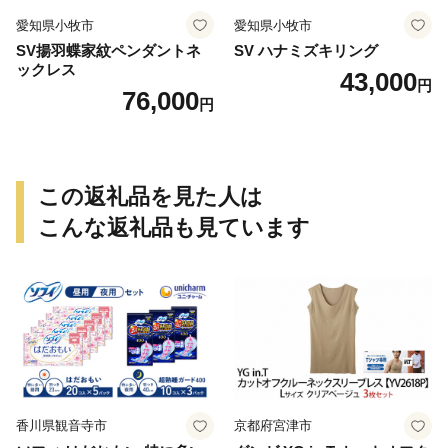
愛知県小牧市
愛知県小牧市
SV揚羽蝶家紋ペンダントネ
SV ハナミズキリング
ックレス
43,000
円
76,000
円
この返礼品を見た人は
こんな返礼品も見ています
香川県観音寺市
京都府宮津市