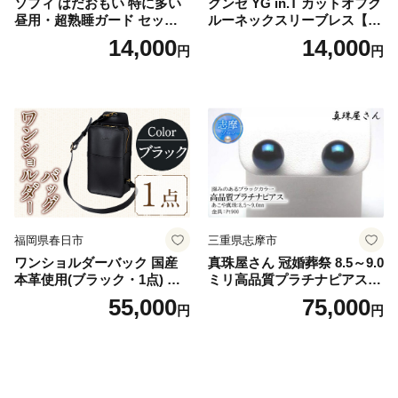
ソフィ はだおもい 特に多い
グンゼ YG in.T カットオフク
昼用・超熟睡ガード セット
ルーネックスリーブレス【Y
羽付き ナプキン 生理用品 サ
V2618P】Lサイズ クリアベ
14,000
14,000
円
円
ニタリー ユニ・チャーム
ージュ3枚セット [№5716-04
32]
福岡県春日市
三重県志摩市
ワンショルダーバック 国産
真珠屋さん 冠婚葬祭 8.5～9.0
本革使用(ブラック・1点) 鞄
ミリ高品質プラチナピアス P
バック バッグ カバン レザー
t900 志摩産アコヤ真珠 ブラ
55,000
75,000
円
円
国産 日本製 牛革 黒 革 革製
ックパール 黒真珠
品 手作り 男性 女性 レディー
ス メンズ【ksg1307-bk】【Z
enis】