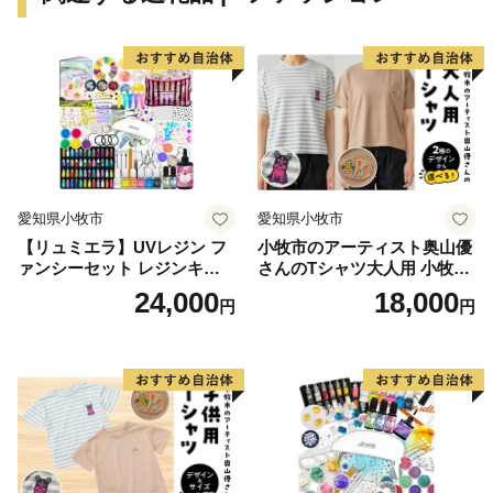
愛知県小牧市
愛知県小牧市
【リュミエラ】UVレジン フ
小牧市のアーティスト奥山優
ァンシーセット レジンキッ
さんのTシャツ大人用 小牧市
ト ハンドメイド レジンクラ
制70周年記念
24,000
18,000
円
円
フト アクセサリーキット 手
作り セット レジン LEDライ
ト