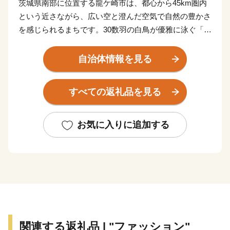
茨城県南部に位置する龍ケ崎市は、都心から45km圏内
という近さながら、広い空と澄んだ空気で自然の豊かさ
を感じられるまちです。30数羽の白鳥が優雅に泳ぐ「牛
久沼」は、龍ケ崎を代表する自然環境のひとつ。
また、「まち全体で子どもを育てたい！そして子育てを
自治体情報を見る
支えたい！」そんな想いを実現するべく、結婚、妊娠、
出産、育児、教育、それぞれのステージに応じたさまざ
すべての返礼品を見る
まな支援策を展開しています。そして、これからも「子
どもを産み、育てるなら龍ケ崎」と思ってもらえるよう
なまちづくりを進めていきます。
お気に入りに追加する
そんな龍ケ崎市は、一大商業のまちとして名を馳せた時
代もあることから、こだわりの職人が作る老舗の品や、
若手職人が新たな風を吹き込み送り出した品々が数多く
あります。それらの品々を、ご寄附へのお礼として贈ら
せていただきます。
関連する返礼品 | "ファッション"