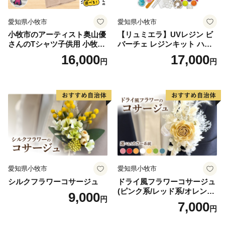
愛知県小牧市
愛知県小牧市
小牧市のアーティスト奥山優
【リュミエラ】UVレジン ビ
さんのTシャツ子供用 小牧市
バーチェ レジンキット ハン
制70周年記念
ドメイド レジンクラフト ア
16,000
17,000
円
円
クセサリーキット 手作り セ
ット レジン LEDライト
愛知県小牧市
愛知県小牧市
シルクフラワーコサージュ
ドライ風フラワーコサージュ
(ピンク系/レッド系/オレンジ
9,000
円
系/ホワイト系/イエロー系/グ
7,000
円
リーン系/ブルー系）