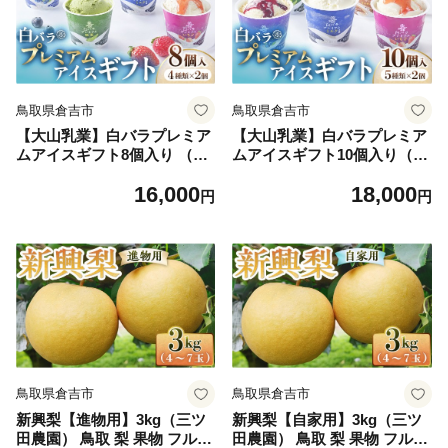
鳥取県倉吉市
鳥取県倉吉市
【大山乳業】白バラプレミア
【大山乳業】白バラプレミア
ムアイスギフト8個入り （4
ムアイスギフト10個入り（大
種類 計8個） 大山乳業 大山
山乳業 詰め合わせ カップア
16,000
18,000
アイス 詰め合わせ カップア
イス ミルク 抹茶 キャラメル
円
円
イス ミルク いちご ブルー小
ナッツ いちご ブルーベリー
麦粉（国産）その他の材料:
クリームチーズ スイーツ 食
砂糖、植物油脂、各種フレー
べ比べ アイスクリーム 人気
バー（ごま、えび、チーズな
倉吉 倉吉市）
ど）ベリー クリームチーズ
スイーツ 食べ比べ アイスク
リーム 白バラ牛乳 人気 倉吉
倉吉市
鳥取県倉吉市
鳥取県倉吉市
新興梨【進物用】3kg（三ツ
新興梨【自家用】3kg（三ツ
田農園） 鳥取 梨 果物 フルー
田農園） 鳥取 梨 果物 フルー