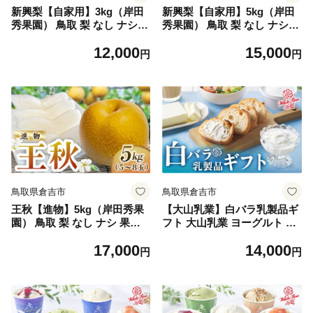
新興梨【自家用】3kg（岸田
新興梨【自家用】5kg（岸田
秀果園） 鳥取 梨 なし ナシ
秀果園） 鳥取 梨 なし ナシ
果物 フルーツ 和梨 新興梨 し
果物 フルーツ 和梨 新興梨 し
12,000
15,000
んこうなし 人気 自家用 産地
んこうなし 人気 自家用 産地
円
円
直送
直送
鳥取県倉吉市
鳥取県倉吉市
王秋【進物】5kg（岸田秀果
【大山乳業】白バラ乳製品ギ
園） 鳥取 梨 なし ナシ 果物
フト 大山乳業 ヨーグルト チ
フルーツ 和梨 王秋 おうしゅ
ーズ バター 白バラ 乳製品セ
17,000
14,000
うなし 人気 進物 贈答用
ット クリームヨーグルト ク
円
円
リームチーズ 詰め合わせ 白
バラ牛乳 倉吉 倉吉市