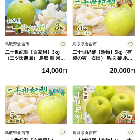
鳥取県倉吉市
鳥取県倉吉市
二十世紀梨【自家用】3kg
二十世紀梨【進物】5kg（有
（三ツ田農園） 鳥取 梨 果物
梨の実 石田） 鳥取 梨 果物
フルーツ 和梨 二十世紀梨 20
フルーツ 和梨 二十世紀梨 20
14,000
20,000
世紀梨 人気 甘い 家庭用
世紀梨 人気 甘い 進物 贈答用
円
円
赤秀
鳥取県倉吉市
鳥取県倉吉市