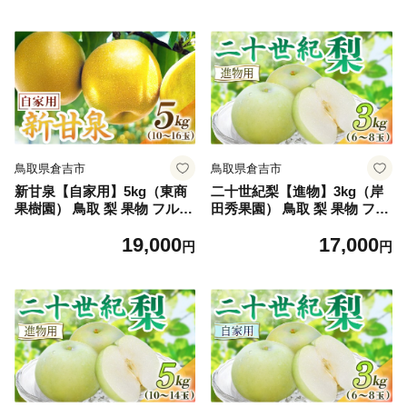
鳥取県倉吉市
鳥取県倉吉市
新甘泉【自家用】5kg（東商
二十世紀梨【進物】3kg（岸
果樹園） 鳥取 梨 果物 フルー
田秀果園） 鳥取 梨 果物 フル
ツ 和梨 新甘泉 しんかんせん
ーツ 和梨 二十世紀梨 20世紀
19,000
17,000
人気 甘い
梨 人気 甘い 進物 贈答用
円
円