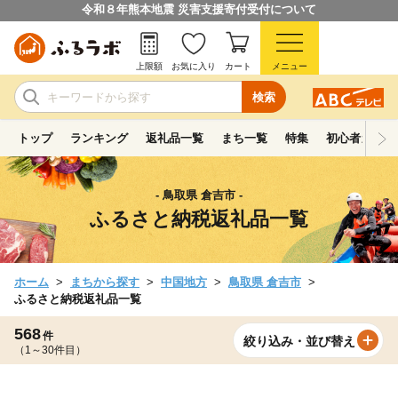
令和８年熊本地震 災害支援寄付受付について
上限額
お気に入り
カート
メニュー
検索
トップ
ランキング
返礼品一覧
まち一覧
特集
初心者ガイド
- 鳥取県 倉吉市 -
ふるさと納税返礼品一覧
ホーム
まちから探す
中国地方
鳥取県 倉吉市
ふるさと納税返礼品一覧
568
件
絞り込み・並び替え
（1～30件目）