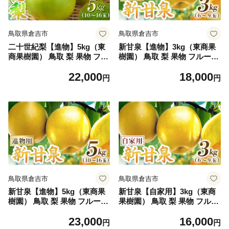
鳥取県倉吉市
鳥取県倉吉市
二十世紀梨【進物】5kg（東
新甘泉【進物】3kg（東商果
商果樹園） 鳥取 梨 果物 フル
樹園） 鳥取 梨 果物 フルーツ
ーツ 和梨 二十世紀梨 人気 甘
和梨 新甘泉 しんかんせん 人
22,000
18,000
い 進物 贈答用
気 甘い 進物 贈答用
円
円
鳥取県倉吉市
鳥取県倉吉市
新甘泉【進物】5kg（東商果
新甘泉【自家用】3kg（東商
樹園） 鳥取 梨 果物 フルーツ
果樹園） 鳥取 梨 果物 フルー
和梨 新甘泉 しんかんせん 人
ツ 和梨 新甘泉 しんかんせん
23,000
16,000
気 甘い 進物 贈答用
人気 甘い
円
円