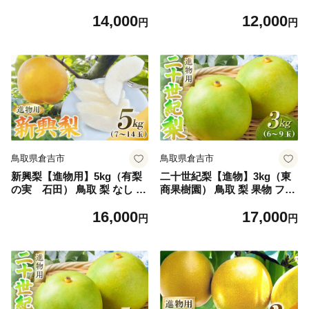
ツ 和梨 新興梨 しんこうなし
ツ 和梨 新興梨 しんこうなし
14,000
12,000
人気 甘い 進物 贈答用
人気 甘い
円
円
鳥取県倉吉市
鳥取県倉吉市
新興梨【進物用】5kg（有梨
二十世紀梨【進物】3kg（東
の実 石田） 鳥取 梨 なし ナ
商果樹園） 鳥取 梨 果物 フル
シ 果物 フルーツ 和梨 新興梨
ーツ 和梨 二十世紀梨 人気 甘
16,000
17,000
しんこうなし 人気 進物 贈答
い 進物 贈答用
円
円
用