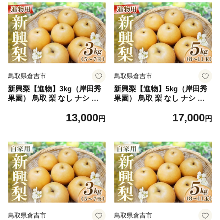
鳥取県倉吉市
鳥取県倉吉市
新興梨【進物】3kg（岸田秀
新興梨【進物】5kg（岸田秀
果園） 鳥取 梨 なし ナシ 果
果園） 鳥取 梨 なし ナシ 果
物 フルーツ 和梨 新興梨 しん
物 フルーツ 和梨 新興梨 しん
13,000
17,000
こうなし 人気 進物 贈答用
こうなし 人気 進物 贈答用
円
円
鳥取県倉吉市
鳥取県倉吉市