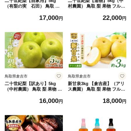
二十世紀梨【自家用】5kg
二十世紀梨【進物】5kg（中
（有梨の実 石田） 鳥取 梨
村農園） 鳥取 梨 果物 フルー
果物 フルーツ 和梨 二十世紀
ツ 和梨 二十世紀梨 20世紀梨
17,000
22,000
梨 20世紀梨 人気 甘い 進物
人気 甘い 進物 贈答用
円
円
家庭用
鳥取県倉吉市
鳥取県倉吉市
二十世紀梨【訳あり】5kg
新甘泉3kg 【倉吉産】（アリ
（中村農園） 鳥取 梨 果物 フ
ス農園） 鳥取 梨 果物 フルー
ルーツ 和梨 二十世紀梨 20世
ツ 和梨 先行予約 数量限定 詰
16,000
18,000
紀梨 人気 甘い 自家用
め合わせ 新甘泉 しんかんせ
円
円
ん