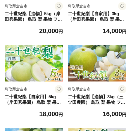
鳥取県倉吉市
鳥取県倉吉市
二十世紀梨【進物】5kg（岸
二十世紀梨【自家用】3kg
田秀果園） 鳥取 梨 果物 フル
（岸田秀果園） 鳥取 梨 果物
ーツ 和梨 二十世紀梨 20世紀
フルーツ 和梨 二十世紀梨 20
20,000
14,000
梨 人気 甘い 進物 贈答用
世紀梨 人気 甘い 自家用 産地
円
円
直送
鳥取県倉吉市
鳥取県倉吉市
二十世紀梨【自家用】5kg
二十世紀梨【進物】3kg（三
（岸田秀果園） 鳥取 梨 果物
ツ田農園） 鳥取 梨 果物 フル
フルーツ 和梨 二十世紀梨 20
ーツ 和梨 二十世紀梨 20世紀
18,000
16,000
世紀梨 人気 甘い 自家用 産地
梨 人気 甘い 進物 贈答用 赤
円
円
直送
秀