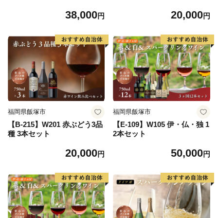
38,000
20,000
円
円
福岡県飯塚市
福岡県飯塚市
【B-215】W201 赤ぶどう3品
【E-109】W105 伊・仏・独 1
種 3本セット
2本セット
20,000
50,000
円
円