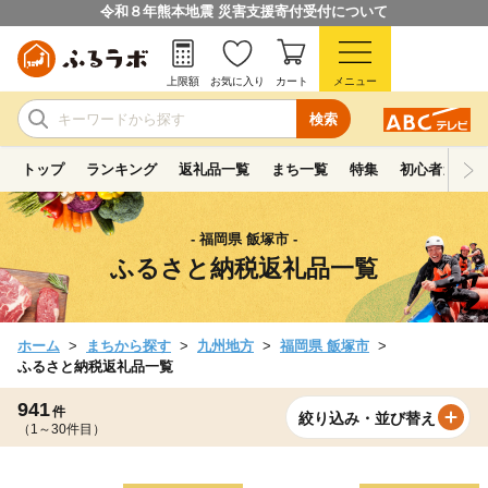
令和８年熊本地震 災害支援寄付受付について
上限額
お気に入り
カート
メニュー
検索
トップ
ランキング
返礼品一覧
まち一覧
特集
初心者ガイド
- 福岡県 飯塚市 -
ふるさと納税返礼品一覧
ホーム
まちから探す
九州地方
福岡県 飯塚市
ふるさと納税返礼品一覧
941
件
絞り込み・並び替え
（1～30件目）