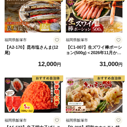
福岡県飯塚市
福岡県飯塚市
【A2-170】昆布塩さんま(12
【C1-007】生ズワイ棒ポーシ
尾)
ョン(500g)＜2026年11月から
発送開始分先行予約＞
12,000
31,000
円
円
福岡県飯塚市
福岡県飯塚市