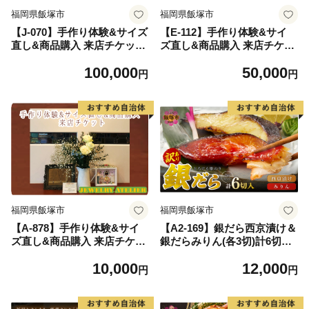
福岡県飯塚市
福岡県飯塚市
【J-070】手作り体験&サイズ
【E-112】手作り体験&サイ
直し&商品購入 来店チケット
ズ直し&商品購入 来店チケッ
(30,000円分)
ト(15,000円分)
100,000
50,000
円
円
福岡県飯塚市
福岡県飯塚市
【A-878】手作り体験&サイ
【A2-169】銀だら西京漬け＆
ズ直し&商品購入 来店チケッ
銀だらみりん(各3切)計6切セ
ト(2,000円分)
ット
10,000
12,000
円
円