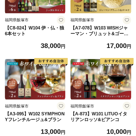
福岡県飯塚市
福岡県飯塚市
【C8-024】W104 伊・仏・独
【A7-078】W103 WISHジャ
6本セット
ーマン・ブリュット&ゴール
ド
38,000
17,000
円
円
福岡県飯塚市
福岡県飯塚市
【A3-095】W102 SYMPHON
【A-873】W101 LITUOイタ
Yフレンチルージュ&ブラン
リアンロッソ&ビアンコ
13,000
10,000
円
円