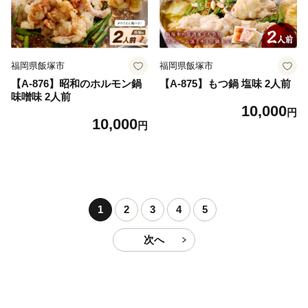
福岡県飯塚市
福岡県飯塚市
【A-876】昭和のホルモン鍋
【A-875】もつ鍋 塩味 2人前
味噌味 2人前
10,000
円
10,000
円
1
2
3
4
5
次へ