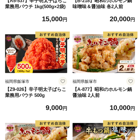
【A5-537】辛子明太子ばらこ
【B-218】昭和のホルモン鍋
業務用パウチ 1kg(500g×2袋)
味噌味＆醤油味 各2人前
15,000
20,000
円
円
福岡県飯塚市
福岡県飯塚市
【Z9-026】辛子明太子ばらこ
【A-877】昭和のホルモン鍋
業務用パウチ 500g
醤油味 2人前
9,000
10,000
円
円