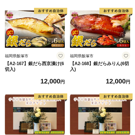
福岡県飯塚市
福岡県飯塚市
【A2-167】銀だら西京漬け(6
【A2-168】銀だらみりん(6切
切入)
入)
12,000
12,000
円
円