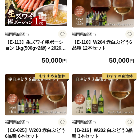
福岡県飯塚市
福岡県飯塚市
【E-113】生ズワイ棒ポーシ
【E-110】W204 赤白ぶどう6
ョン 1kg(500g×2袋)＜2026年
品種 12本セット
11月から発送開始分先行予約
50,000
50,000
＞
円
円
福岡県飯塚市
福岡県飯塚市
【C8-025】W203 赤白ぶどう
【B-216】W202 白ぶどう3品
6品種 6本セット
種 3本セット