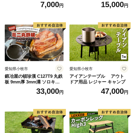
グ キャンプストーブ専用 五
7,000
15,000
円
円
徳リング
愛知県小牧市
愛知県小牧市
鍛冶屋の頓珍漢 C127T9 丸鉄
アイアンテーブル アウト
板 9mm厚 3mm溝 ソロキャ
ドア用品 レジャー キャンプ
ンプ用 専用ハンドル付き ス
33,000
47,000
円
円
ノーピーク アルミパーソナ
ルクッカーサイズ