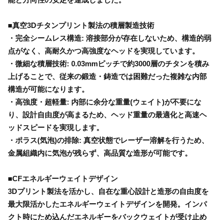
■真空3Dチタンプリント製法の積層製造技術
・完全シームレス構造: 溶接部分が存在しないため、構造的弱
点がなく、高耐久かつ高強度なヘッドを実現しています。
・微細な積層技術: 0.03mmピッチで約3000層のチタンを積み
上げることで、従来の鍛造・鋳造では困難だった複雑な内部
構造が可能になります。
・高強度・超軽量: 内部に余分な重量(ウェイト)が不要にな
り、設計自由度が高まるため、ヘッド重量の最適化と高速ヘ
ッドスピードを実現します。
・ポラス(気泡)の排除: 真空状態でレーザー溶解を行うため、
金属組織内に気泡が残らず、高品質な造形が可能です。
■CFエネルギーウェイトデザイン
3Dプリント製法を活かし、自在な重心設計と造形の自由度を
最大限活かしたエネルギーウェイトデザインを開発。インパ
クト時にため込んだエネルギーをバックウェイトが受け止め