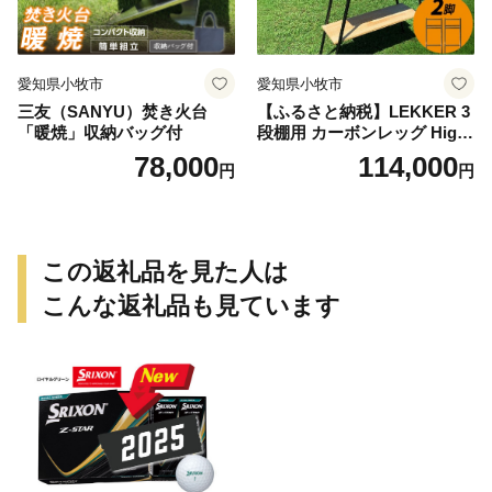
愛知県小牧市
愛知県小牧市
三友（SANYU）焚き火台
【ふるさと納税】LEKKER 3
「暖焼」収納バッグ付
段棚用 カーボンレッグ High
3 2脚 キャンプ アウトドア ソ
78,000
114,000
円
円
ロキャン カーボン アウトド
ア用品 レジャー 軽量 丈夫 持
ち運び 野外 キャンプギア テ
ーブル板用 絆ウェルド 愛知
県 小牧市 送料無料
この返礼品を見た人は
こんな返礼品も見ています