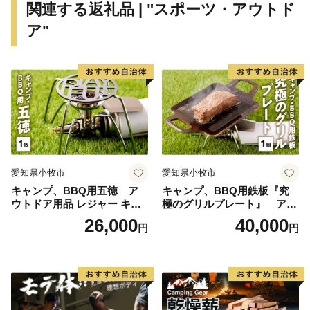
関連する返礼品 | "スポーツ・アウトド
ア"
愛知県小牧市
愛知県小牧市
キャンプ、BBQ用五徳 ア
キャンプ、BBQ用鉄板『究
ウトドア用品 レジャー キャ
極のグリルプレート』 アウ
ンプ バーベキュー BBQ 五徳
トドア用品 レジャー キャン
26,000
40,000
円
円
プ バーベキュー BBQ 鉄板