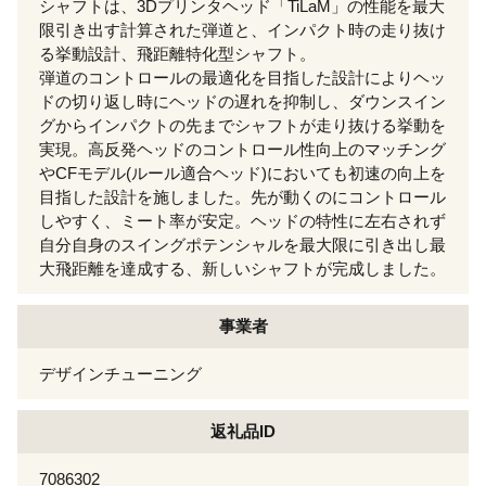
シャフトは、3Dプリンタヘッド「TiLaM」の性能を最大
限引き出す計算された弾道と、インパクト時の走り抜け
る挙動設計、飛距離特化型シャフト。
弾道のコントロールの最適化を目指した設計によりヘッ
ドの切り返し時にヘッドの遅れを抑制し、ダウンスイン
グからインパクトの先までシャフトが走り抜ける挙動を
実現。高反発ヘッドのコントロール性向上のマッチング
やCFモデル(ルール適合ヘッド)においても初速の向上を
目指した設計を施しました。先が動くのにコントロール
しやすく、ミート率が安定。ヘッドの特性に左右されず
自分自身のスイングポテンシャルを最大限に引き出し最
大飛距離を達成する、新しいシャフトが完成しました。
事業者
デザインチューニング
返礼品ID
7086302