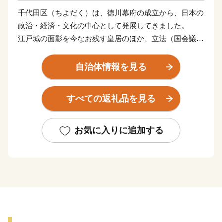
千代田区（ちよだく）は、徳川幕府の成立から、日本の
政治・経済・文化の中心として発展してきました。
江戸城の面影を今なお残す皇居のほか、立法（国会議事
堂）、行政（首相官邸や霞が関官庁街）、司法（最高裁
判所）の三権の主要機関、世界的なビジネス街として発
自治体情報を見る
展する丸の内・大手町、落ち着いた景観とたたずまいを
見せる番町・麹町、電気街やポップカルチャーの発信地
すべての返礼品を見る
である秋葉原、古書店街の神保町、スポーツ店街の小川
町、繊維街の岩本町など、他に例のない多様で特徴ある
街並みが形成されています。
お気に入りに追加する
また、日本有数の桜の名所である千鳥ヶ淵、歴史と風格
を感じられる赤レンガ造りの東京駅丸の内駅舎などの多
数の貴重な文化財、江戸三大祭りの神田祭と山王祭など
がまちの魅力となっています。