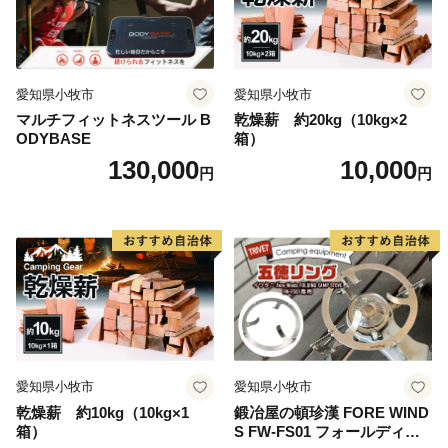
愛知県小牧市
愛知県小牧市
マルチフィットネスツール B
乾燥薪 約20kg（10kg×2
ODYBASE
箱）
130,000
10,000
円
円
愛知県小牧市
愛知県小牧市
乾燥薪 約10kg（10kg×1
鍛冶屋の頓珍漢 FORE WIND
箱）
S FW-FS01 フォールディン