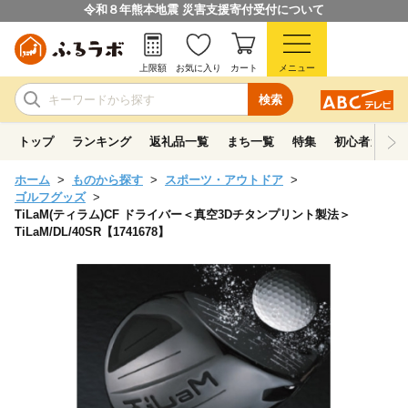
令和８年熊本地震 災害支援寄付受付について
上限額
お気に入り
カート
メニュー
検索
トップ
ランキング
返礼品一覧
まち一覧
特集
初心者ガイド
ホーム
ものから探す
スポーツ・アウトドア
ゴルフグッズ
TiLaM(ティラム)CF ドライバー＜真空3Dチタンプリント製法＞
TiLaM/DL/40SR【1741678】