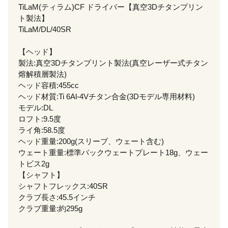
TiLaM(ティラム)CF ドライバー【真空3Dチタンプリン
ト製法】
TiLaM/DL/40SR
【ヘッド】
製法:真空3Dチタンプリント製法(真空レーザー式チタン
熔解積層製法)
ヘッド容積:455cc
ヘッド材質:Ti 6Al-4Vチタン合金(3Dモデル専用材料)
モデル:DL
ロフト:9.5度
ライ角:58.5度
ヘッド重量:200g(スリーブ、ウェート含む)
ウェート重量:標準バックウェートプレート18g、ウェー
トビス2g
【シャフト】
シャフトフレックス:40SR
クラブ長さ:45.5インチ
クラブ重量:約295g