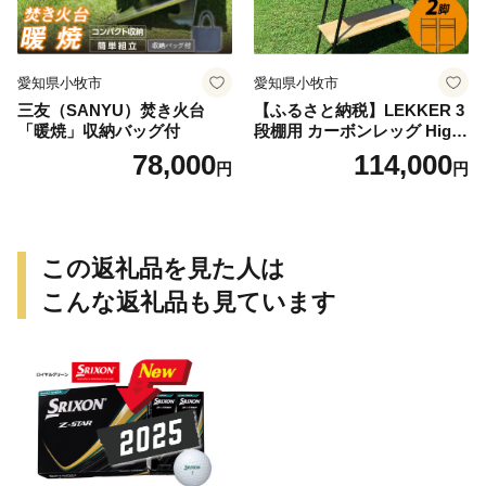
愛知県小牧市
愛知県小牧市
三友（SANYU）焚き火台
【ふるさと納税】LEKKER 3
「暖焼」収納バッグ付
段棚用 カーボンレッグ High
3 2脚 キャンプ アウトドア ソ
78,000
114,000
円
円
ロキャン カーボン アウトド
ア用品 レジャー 軽量 丈夫 持
ち運び 野外 キャンプギア テ
ーブル板用 絆ウェルド 愛知
県 小牧市 送料無料
この返礼品を見た人は
こんな返礼品も見ています