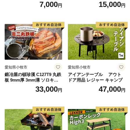
グ キャンプストーブ専用 五
7,000
15,000
円
円
徳リング
愛知県小牧市
愛知県小牧市
鍛冶屋の頓珍漢 C127T9 丸鉄
アイアンテーブル アウト
板 9mm厚 3mm溝 ソロキャ
ドア用品 レジャー キャンプ
ンプ用 専用ハンドル付き ス
33,000
47,000
円
円
ノーピーク アルミパーソナ
ルクッカーサイズ