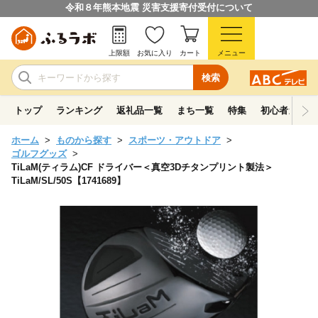
令和８年熊本地震 災害支援寄付受付について
上限額
お気に入り
カート
メニュー
検索
トップ
ランキング
返礼品一覧
まち一覧
特集
初心者ガイド
ホーム
ものから探す
スポーツ・アウトドア
ゴルフグッズ
TiLaM(ティラム)CF ドライバー＜真空3Dチタンプリント製法＞
TiLaM/SL/50S【1741689】