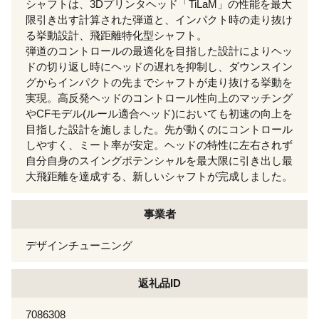
シャフトは、3Dプリンタヘッド「TiLaM」の性能を最大
限引き出す計算された弾道と、インパクト時の走り抜け
る挙動設計、飛距離特化型シャフト。
弾道のコントロールの最適化を目指した設計によりヘッ
ドの切り返し時にヘッドの遅れを抑制し、ダウンスイン
グからインパクトの先までシャフトが走り抜ける挙動を
実現。高反発ヘッドのコントロール性向上のマッチング
やCFモデル(ルール適合ヘッド)においても初速の向上を
目指した設計を施しました。先が動くのにコントロール
しやすく、ミート率が安定。ヘッドの特性に左右されず
自分自身のスイングポテンシャルを最大限に引き出し最
大飛距離を達成する、新しいシャフトが完成しました。
事業者
デザインチューニング
返礼品ID
7086308