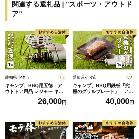
関連する返礼品 | "スポーツ・アウトド
ア"
愛知県小牧市
愛知県小牧市
キャンプ、BBQ用五徳 ア
キャンプ、BBQ用鉄板『究
ウトドア用品 レジャー キャ
極のグリルプレート』 アウ
ンプ バーベキュー BBQ 五徳
トドア用品 レジャー キャン
26,000
40,000
円
円
プ バーベキュー BBQ 鉄板