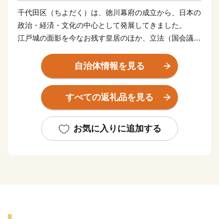
千代田区（ちよだく）は、徳川幕府の成立から、日本の
政治・経済・文化の中心として発展してきました。
江戸城の面影を今なお残す皇居のほか、立法（国会議事
堂）、行政（首相官邸や霞が関官庁街）、司法（最高裁
判所）の三権の主要機関、世界的なビジネス街として発
自治体情報を見る
展する丸の内・大手町、落ち着いた景観とたたずまいを
見せる番町・麹町、電気街やポップカルチャーの発信地
すべての返礼品を見る
である秋葉原、古書店街の神保町、スポーツ店街の小川
町、繊維街の岩本町など、他に例のない多様で特徴ある
街並みが形成されています。
お気に入りに追加する
また、日本有数の桜の名所である千鳥ヶ淵、歴史と風格
を感じられる赤レンガ造りの東京駅丸の内駅舎などの多
数の貴重な文化財、江戸三大祭りの神田祭と山王祭など
がまちの魅力となっています。