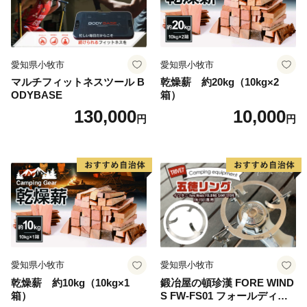
愛知県小牧市
愛知県小牧市
マルチフィットネスツール B
乾燥薪 約20kg（10kg×2
ODYBASE
箱）
130,000
10,000
円
円
愛知県小牧市
愛知県小牧市
乾燥薪 約10kg（10kg×1
鍛冶屋の頓珍漢 FORE WIND
箱）
S FW-FS01 フォールディン