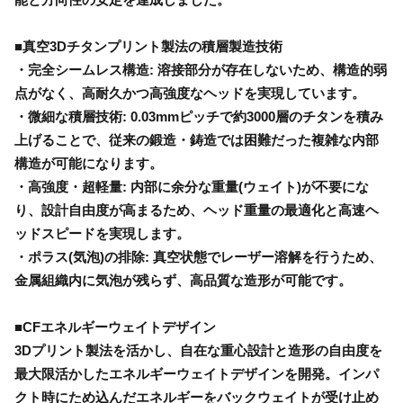
■真空3Dチタンプリント製法の積層製造技術
・完全シームレス構造: 溶接部分が存在しないため、構造的弱
点がなく、高耐久かつ高強度なヘッドを実現しています。
・微細な積層技術: 0.03mmピッチで約3000層のチタンを積み
上げることで、従来の鍛造・鋳造では困難だった複雑な内部
構造が可能になります。
・高強度・超軽量: 内部に余分な重量(ウェイト)が不要にな
り、設計自由度が高まるため、ヘッド重量の最適化と高速ヘ
ッドスピードを実現します。
・ポラス(気泡)の排除: 真空状態でレーザー溶解を行うため、
金属組織内に気泡が残らず、高品質な造形が可能です。
■CFエネルギーウェイトデザイン
3Dプリント製法を活かし、自在な重心設計と造形の自由度を
最大限活かしたエネルギーウェイトデザインを開発。インパ
クト時にため込んだエネルギーをバックウェイトが受け止め