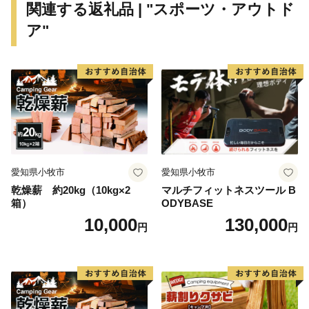
関連する返礼品 | "スポーツ・アウトド
ア"
愛知県小牧市
愛知県小牧市
乾燥薪 約20kg（10kg×2
マルチフィットネスツール B
箱）
ODYBASE
10,000
130,000
円
円