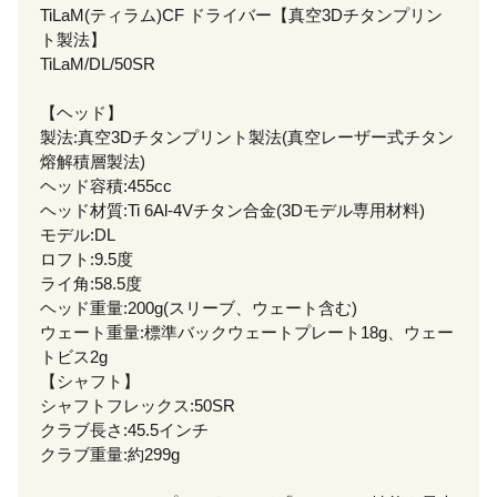
TiLaM(ティラム)CF ドライバー【真空3Dチタンプリン
ト製法】
TiLaM/DL/50SR
【ヘッド】
製法:真空3Dチタンプリント製法(真空レーザー式チタン
熔解積層製法)
ヘッド容積:455cc
ヘッド材質:Ti 6Al-4Vチタン合金(3Dモデル専用材料)
モデル:DL
ロフト:9.5度
ライ角:58.5度
ヘッド重量:200g(スリーブ、ウェート含む)
ウェート重量:標準バックウェートプレート18g、ウェー
トビス2g
【シャフト】
シャフトフレックス:50SR
クラブ長さ:45.5インチ
クラブ重量:約299g