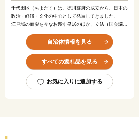
千代田区（ちよだく）は、徳川幕府の成立から、日本の
政治・経済・文化の中心として発展してきました。
江戸城の面影を今なお残す皇居のほか、立法（国会議事
堂）、行政（首相官邸や霞が関官庁街）、司法（最高裁
判所）の三権の主要機関、世界的なビジネス街として発
自治体情報を見る
展する丸の内・大手町、落ち着いた景観とたたずまいを
見せる番町・麹町、電気街やポップカルチャーの発信地
すべての返礼品を見る
である秋葉原、古書店街の神保町、スポーツ店街の小川
町、繊維街の岩本町など、他に例のない多様で特徴ある
街並みが形成されています。
お気に入りに追加する
また、日本有数の桜の名所である千鳥ヶ淵、歴史と風格
を感じられる赤レンガ造りの東京駅丸の内駅舎などの多
数の貴重な文化財、江戸三大祭りの神田祭と山王祭など
がまちの魅力となっています。