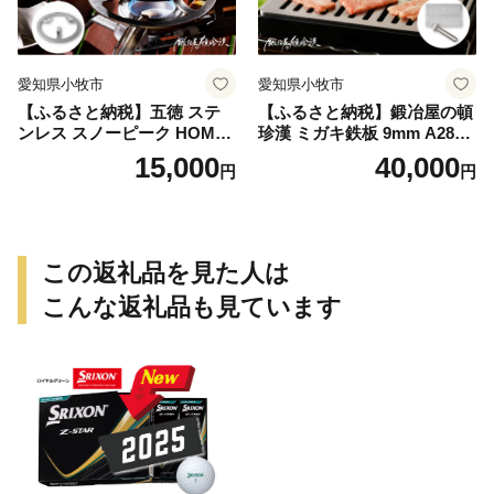
愛知県小牧市
愛知県小牧市
【ふるさと納税】五徳 ステ
【ふるさと納税】鍛冶屋の頓
ンレス スノーピーク HOME
珍漢 ミガキ鉄板 9mm A280T
&CAMP バーナー専用 専用
9 イワタニ 炉ばた大将 炙り
15,000
40,000
円
円
五徳 軽量 変形しにくい ずれ
や 専用 キャンプ ステンレス
にくい 滑り止め加工 錆びに
製ハンドル 栓抜き 簡易包装
くい 水洗い 曲げ加工 鍛冶屋
純国産製品 おうち時間 アウ
の頓珍漢 日本製 アウトドア
トドア お取り寄せ 送料無料
キャンプ 送料無料
この返礼品を見た人は
こんな返礼品も見ています