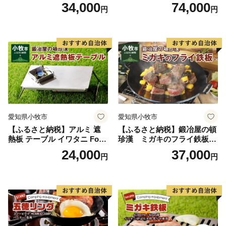
冶屋の頓珍漢 メスティン収
ハンドル付)キャンプ アウト
34,000
74,000
円
円
納可能 キャンプ アウトドア
ドア BBQ グランピング 極厚
BBQ グランピング ソロキャ
溝加工 アウトドア用品 キャ
ンプ 極厚 溝加工 アウトドア
ンプギア ソロ ソロキャンプ
用品 キャンプギア 鉄板料理
日本製
日本製 愛知県 送料無料
愛知県小牧市
愛知県小牧市
【ふるさと納税】アルミ 遮
【ふるさと納税】鍛冶屋の頓
熱板 テーブル イワタニ Fore
珍漢 ミガキのフライ鉄板
Winds Micro Camp Stove F
F220S アウトドア キャンプ
24,000
37,000
円
円
W-MS01専用 折り畳みテーブ
ソロ ソロキャンプ グランピ
ル コンパクト 軽量 堅牢 風防
ング BBQ フライパン 調理器
用切板 アウトドア キャンプ
具 ミガキ鉄板 日本製
ソロ ソロキャンプ グランピ
ング バーナー 風防 鍛冶屋の
頓珍漢 愛知県 小牧市 送料無
料