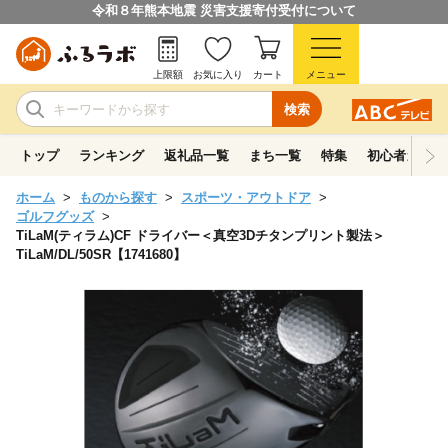
令和８年熊本地震 災害支援寄付受付について
上限額
お気に入り
カート
メニュー
検索
トップ
ランキング
返礼品一覧
まち一覧
特集
初心者ガイド
ホーム
ものから探す
スポーツ・アウトドア
ゴルフグッズ
TiLaM(ティラム)CF ドライバー＜真空3Dチタンプリント製法＞
TiLaM/DL/50SR【1741680】