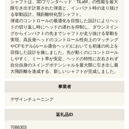
シャフトは、3Dプリンタヘッド「TiLaM」の性能を最大
限引き出す計算された弾道と、インパクト時の走り抜け
る挙動設計、飛距離特化型シャフト。
弾道のコントロールの最適化を目指した設計によりヘッ
ドの切り返し時にヘッドの遅れを抑制し、ダウンスイン
グからインパクトの先までシャフトが走り抜ける挙動を
実現。高反発ヘッドのコントロール性向上のマッチング
やCFモデル(ルール適合ヘッド)においても初速の向上を
目指した設計を施しました。先が動くのにコントロール
しやすく、ミート率が安定。ヘッドの特性に左右されず
自分自身のスイングポテンシャルを最大限に引き出し最
大飛距離を達成する、新しいシャフトが完成しました。
事業者
デザインチューニング
返礼品ID
7086303