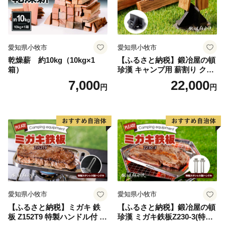
愛知県小牧市
愛知県小牧市
乾燥薪 約10kg（10kg×1
【ふるさと納税】鍛冶屋の頓
箱）
珍漢 キャンプ用 薪割り クサ
ビ 簡単に割れる 転びにくい
7,000
22,000
円
円
ソロキャンプ 女性 お子様 黒
色塗装 国内 自社工場 手作り
おうち時間 アウトドア お取
り寄せ 愛知県 小牧市 送料無
料
愛知県小牧市
愛知県小牧市
【ふるさと納税】ミガキ 鉄
【ふるさと納税】鍛冶屋の頓
板 Z152T9 特製ハンドル付 鍛
珍漢 ミガキ鉄板Z230-3(特製