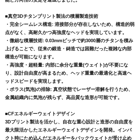
■真空3Dチタンプリント製法の積層製造技術
・完全シームレス構造: 溶接部分が存在しないため、構造的弱
点がなく、高耐久かつ高強度なヘッドを実現しています。
・微細な積層技術: 0.03mmピッチで約3000層のチタンを積み
上げることで、従来の鍛造・鋳造では困難だった複雑な内部
構造が可能になります。
・高強度・超軽量: 内部に余分な重量(ウェイト)が不要にな
り、設計自由度が高まるため、ヘッド重量の最適化と高速ヘ
ッドスピードを実現します。
・ポラス(気泡)の排除: 真空状態でレーザー溶解を行うため、
金属組織内に気泡が残らず、高品質な造形が可能です。
■CFエネルギーウェイトデザイン
3Dプリント製法を活かし、自在な重心設計と造形の自由度を
最大限活かしたエネルギーウェイトデザインを開発。インパ
クト時にため込んだエネルギーをバックウェイトが受け止め