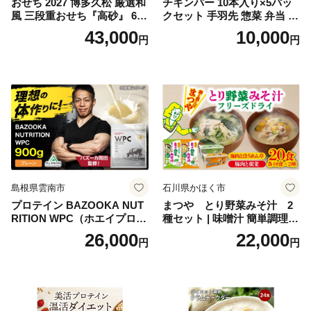
おせち 2027 博多久松 厳選和
チキンバー 10本入り×5パッ
風 三段重おせち『高砂』 6.5
クセット 手羽先 惣菜 弁当 お
寸 3段重 2～3人前 おせち料
かず お酒 おつまみ ギフト キ
43,000
10,000
円
円
理 重箱 お正月 冷凍おせち 縁
ャンプ アウトドア キャンプ
起物 祝箸付 福岡 お節 オセチ
飯 保存食 非常食 鶏肉 肉 お
oseti osechi お祝い 迎春おせ
肉 鶏 人気 厳選 静岡県袋井市
ち 本格おせち おせち予約 年
末 年始 お取り寄せ 新春 贅沢
おせち こだわりおせち 惣菜
老舗おせち ふるさと納税お
せち 御節 お節料理 正月 調理
不要 おせち料理2027
島根県雲南市
石川県かほく市
プロテイン BAZOOKA NUT
まつや とり野菜みそ汁 2
RITION WPC（ホエイプロテ
種セット | 味噌汁 簡単調理
イン）＜プレーン＞ 900g｜
お味噌 おみそ みそ とり野菜
26,000
22,000
円
円
バズーカ岡田監修・植物由来
時短料理 時短ごはん ご当地
の甘味料使用・国内製造 島
フリーズドライ
根県雲南市/株式会社アルプ
ロン [AIEN005]