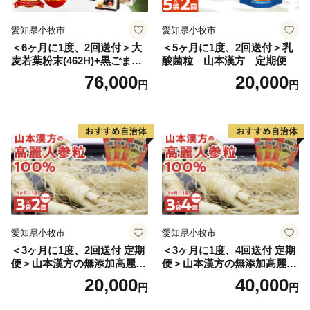
愛知県小牧市
愛知県小牧市
＜6ヶ月に1度、2回送付＞大
＜5ヶ月に1度、2回送付＞乳
麦若葉粉末(462H)+黒ごま黒
酸菌粒 山本漢方 定期便
豆きな粉+ 糖流茶 山本漢
76,000
20,000
円
円
方 定期便
愛知県小牧市
愛知県小牧市
＜3ヶ月に1度、2回送付 定期
＜3ヶ月に1度、4回送付 定期
便＞山本漢方の無添加高麗人
便＞山本漢方の無添加高麗人
参粒
参粒
20,000
40,000
円
円