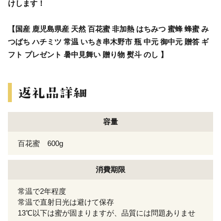
けします！
【国産 鹿児島県産 天然 百花蜜 非加熱 はちみつ 蜜蜂 蜂蜜 み
つばち ハチミツ 常温 いちき串木野市 瓶 中元 御中元 贈答 ギ
フト プレゼント 暑中見舞い 贈り物 熨斗 のし 】
容量
百花蜜 600g
消費期限
常温で2年程度
常温で直射日光は避けて保存
13℃以下は蜜が固まりますが、品質には問題ありませ