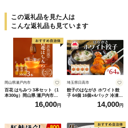
この返礼品を見た人は
こんな返礼品も見ています
岡山県瀬戸内市
埼玉県日高市
百花 はちみつ 3本セット（1
餃子のはながさ ホワイト餃
本300g）岡山県 瀬戸内市産
子 64個 16個×4パック 冷凍
石黒農園 ヨーグルト パン 砂
中華 点心 B級グルメ ご当地
16,000
14,000
円
円
糖の代わり 香り高い いい香
野菜 おつまみ おかず 簡単調
り 季節の花の蜜 トンガリ容
理 時短 リピート 保存 豚肉
器入り
特製 ポーク 大きめ ジューシ
ー ギフト お取り寄せ 日高市