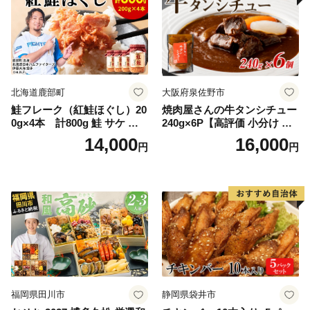
北海道鹿部町
大阪府泉佐野市
鮭フレーク（紅鮭ほぐし）20
焼肉屋さんの牛タンシチュー
0g×4本 計800g 鮭 サケ 鮭
240g×6P【高評価 小分け 惣
ほぐし サケフレーク シャケ
菜 牛たん 一人暮らし 冷凍】
14,000
16,000
円
円
フレーク 鮭フレーク
福岡県田川市
静岡県袋井市