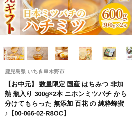
鹿児島県 いちき串木野市
【お中元】 数量限定 国産 はちみつ 非加
熱 瓶入り 300g×2本 ニホンミツバチ から
分けてもらった 無添加 百花 の 純粋蜂蜜
♪【00-066-02-R8OC】