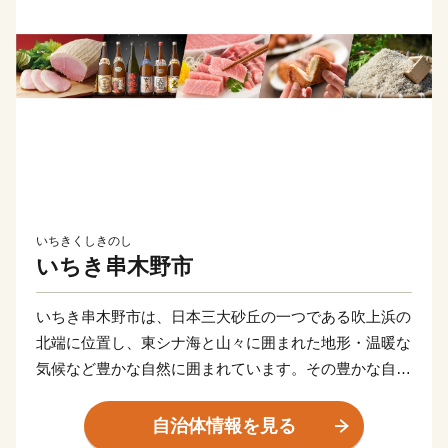
いちきくしきのし
いちき串木野市
いちき串木野市は、日本三大砂丘の一つである吹上浜の
北端に位置し、東シナ海と山々に囲まれた地形・温暖な
気候など豊かな自然に囲まれています。その豊かな自然
と先人の優れた技術とたゆみない努力によりうけつがれ
てきた「つけあげ」、「ちりめん」、「まぐろ」、「焼
自治体情報を見る
酎」、「ぽんかん」、「サワーポメロ」などの特産品に