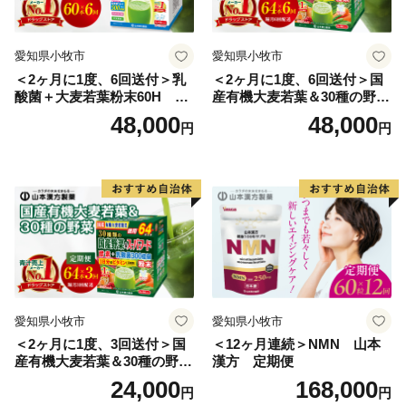
愛知県小牧市
愛知県小牧市
＜2ヶ月に1度、6回送付＞乳
＜2ヶ月に1度、6回送付＞国
酸菌＋大麦若葉粉末60H 山
産有機大麦若葉＆30種の野
本漢方 定期便
菜 山本漢方 定期便
48,000
48,000
円
円
愛知県小牧市
愛知県小牧市
＜2ヶ月に1度、3回送付＞国
＜12ヶ月連続＞NMN 山本
産有機大麦若葉＆30種の野
漢方 定期便
菜 山本漢方 定期便
24,000
168,000
円
円