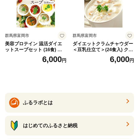
群馬県富岡市
群馬県富岡市
美容プロテイン 温活ダイエ
ダイエットクラムチャウダー
ットスープセット (16食) 小
＜豆乳仕立て＞(24食入) クラ
分け スープ 食べ比べ セット
ムチャウダー 豆乳 ダイエッ
6,000
6,000
円
円
詰合せ クラムチャウダー チ
ト スープ プロテイン たんぱ
ゲ コーン ポタージュ トマト
く質 食物繊維 食品 F20E-799
温活 ダイエット 美容 プロテ
イン 食品 F20E-809
ふるラボとは
はじめてのふるさと納税