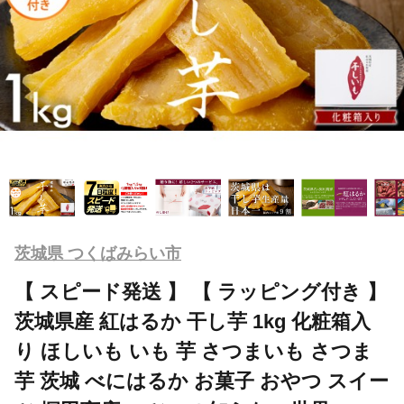
茨城県 つくばみらい市
【 スピード発送 】 【 ラッピング付き 】
茨城県産 紅はるか 干し芋 1kg 化粧箱入
り ほしいも いも 芋 さつまいも さつま
芋 茨城 べにはるか お菓子 おやつ スイー