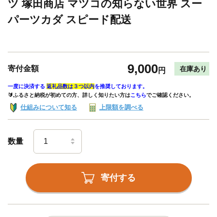
ツ 塚田商店 マツコの知らない世界 スー
パーツカダ スピード配送
9,000
寄付金額
在庫あり
円
一度に決済する
返礼品数は３つ以内
を推奨しております。
🔰ふるさと納税が初めての方、詳しく知りたい方は
こちら
でご確認ください。
仕組みについて知る
上限額を調べる
数量
寄付する