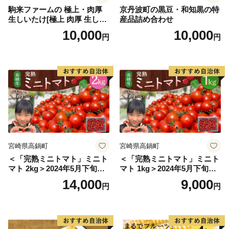
ど、多くの観光名所があります。
駒来ファームの 極上・肉厚
京丹波町の黒豆・和知黒の特
生しいたけ[極上 肉厚 生しい
産品詰め合わせ
ぜひ魅力あふれる当市まで実際に足をお運びください。
たけ 生シイタケ 生椎茸 安心
10,000
10,000
円
円
安全 国産 採れたて 新鮮 きの
こ 野菜]
宮崎県高鍋町
宮崎県高鍋町
＜「完熟ミニトマト」ミニト
＜「完熟ミニトマト」ミニト
マト 2kg＞2024年5月下旬迄
マト 1kg＞2024年5月下旬迄
に順次出荷 野菜ソムリエサ
に順次出荷 野菜ソムリエサ
14,000
9,000
円
円
ミット アルル・リリカ共に
ミット アルル・リリカ共に
銀賞受賞！！(2023年11月開
銀賞受賞！！(2023年11月開
催)1回食べてみらんね？宮崎
催)1回食べてみらんね？宮崎
県 高鍋町産 産地直送 有機肥
県 高鍋町産 産地直送 有機肥
料使用 高糖度 西森農園
料使用 高糖度 西森農園