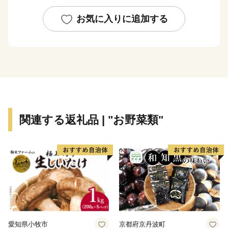
道路網は、北部に国道354号線、西側に国道294号線、
お気に入りに追加する
中央部を常磐自動車道が走り、国道294号線と交差し谷
和原ICがあり交通の利便がはかられています。
鉄道網では、関東鉄道常総線や首都圏新都市高速鉄道
「つくばエクスプレス」が走り、みらい平駅から東京秋
葉原まで最速で40分、つくばまでは12分で結ばれまし
た。
みらい平駅周辺では県主体の優良な住宅地開発が進みマ
関連する返礼品 | "お野菜類"
ンションやショッピングセンターなどが整備され、新し
いまちづくり進んでいます。
また、市内には首都圏内で唯一、時代劇のロケが出来る
施設である「ワープステーション江戸」をはじめ、関東
三大不動尊である「板橋不動尊」や茨城百景に名を連ね
る「福岡堰の桜並木」、さらに間宮海峡を発見した偉大
な探検家・測量家である「間宮林蔵」の生家や記念館な
愛知県小牧市
京都府京丹波町