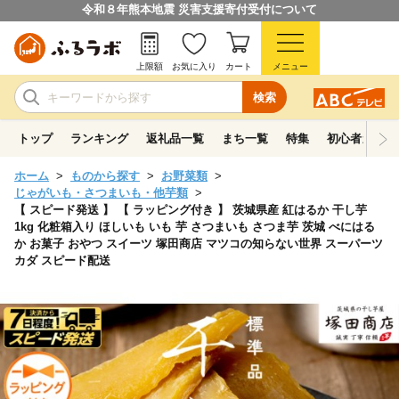
令和８年熊本地震 災害支援寄付受付について
上限額
お気に入り
カート
メニュー
検索
トップ
ランキング
返礼品一覧
まち一覧
特集
初心者ガイド
ホーム
ものから探す
お野菜類
じゃがいも・さつまいも・他芋類
【 スピード発送 】 【 ラッピング付き 】 茨城県産 紅はるか 干し芋
1kg 化粧箱入り ほしいも いも 芋 さつまいも さつま芋 茨城 べにはる
か お菓子 おやつ スイーツ 塚田商店 マツコの知らない世界 スーパーツ
カダ スピード配送