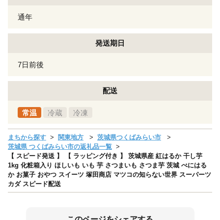
通年
発送期日
7日前後
配送
常温
冷蔵
冷凍
まちから探す
関東地方
茨城県つくばみらい市
茨城県 つくばみらい市の返礼品一覧
【 スピード発送 】 【 ラッピング付き 】 茨城県産 紅はるか 干し芋
1kg 化粧箱入り ほしいも いも 芋 さつまいも さつま芋 茨城 べにはる
か お菓子 おやつ スイーツ 塚田商店 マツコの知らない世界 スーパーツ
カダ スピード配送
このページをシェアする