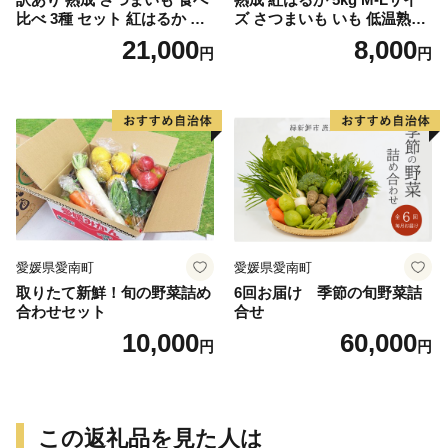
比べ 3種 セット 紅はるか 安
ズ さつまいも いも 低温熟成
納芋 シルクスイート 合計 15
完全熟成収穫 甘い 糖度 焼き
21,000
8,000
円
円
kg サイズ混合 サツマイモ 焼
芋 やきいも スイートポテト
き芋 干し芋 丸干し 冷凍焼き
おやつ 高糖度 料理 国産 愛媛
芋 冷やし焼き芋 やきいも 蜜
県 愛南町 青果市場
芋 ほしいも スイートポテト
いも天 サイズミックス 甘い
ねっとり 生芋 新芋 あんのう
いも 甘藷 べにはるか スイー
ツ 国産 糖度 産地直送 農家直
送 数量限定 21000円 愛媛 愛
南 ミッチーのおみかん畑
愛媛県愛南町
愛媛県愛南町
取りたて新鮮！旬の野菜詰め
6回お届け 季節の旬野菜詰
合わせセット
合せ
10,000
60,000
円
円
この返礼品を見た人は