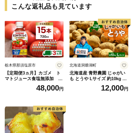
こんな返礼品も見ています
栃木県那須塩原市
北海道洞爺湖町
【定期便3ヵ月】カゴメ ト
北海道産 青野農園 じゃがい
マトジュース食塩無添加 72
も とうや Lサイズ 約10kg 20
0ml PET×15本 1ケース 毎月
26年10月初旬～12月下旬頃お
48,000
12,000
円
円
届く 3ヵ月 3回コース ns001-
届け 先行予約 北海道 ジャガ
005 【 KAGOME 野菜ジュー
イモ トウヤ 馬鈴薯 ポテト 芋
ス 】
いも イモ 黄色 旬 野菜 農作
物 産地直送 お取り寄せ 国産