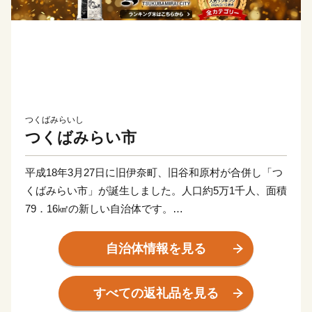
つくばみらいし
つくばみらい市
平成18年3月27日に旧伊奈町、旧谷和原村が合併し「つ
くばみらい市」が誕生しました。人口約5万1千人、面積
79．16㎢の新しい自治体です。
当市は茨城県の南西部、東京都心から約40㎞圏に位置
し、鬼怒川、小貝川の2大河川が流れています。小貝川
自治体情報を見る
沿いには、広大な水田地帯が広がり、丘陵部は、畑地、
4つのゴルフ場、住宅地が形成され首都圏近郊都市に位
すべての返礼品を見る
置付けされています。