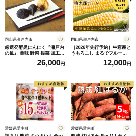
岡山県瀬戸内市
岡山県瀬戸内市
厳選発酵黒にんにく『瀬戸内
［2026年先行予約］牛窓産と
の風』 薬味 野菜 根菜 加工食
うもろこし まるでフルー
品
ツ！最高糖度25度超え 生で
26,000
12,000
円
円
甘い、茹でて美味い！ 黄色
とうもろこし 「桃太郎コー
ン」約4kg（8〜12本入り）
野菜
愛媛県愛南町
愛媛県愛南町
訳あり 熟成 さつまいも 食べ
熟成 紅はるか 5kg M-Lサイ