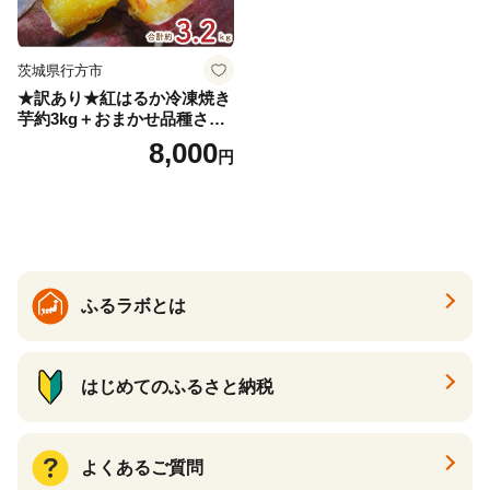
茨城県行方市
★訳あり★紅はるか冷凍焼き
芋約3kg＋おまかせ品種さつ
まいも 合計約3.2kg｜さつ
8,000
円
まいも サツマイモ さつま芋
焼き芋 やきいも 冷凍 冷凍焼
き芋 訳あり 訳アリ 紅はるか
茨城県 行方市(EY-25)
ふるラボとは
はじめてのふるさと納税
よくあるご質問