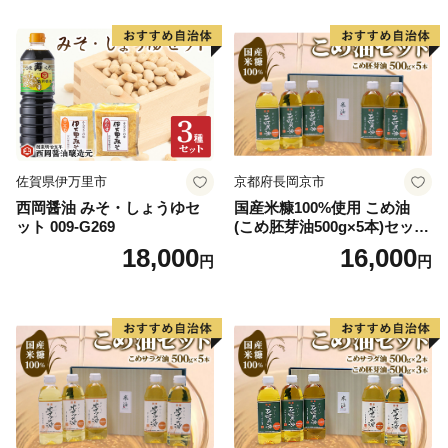
佐賀県伊万里市
京都府長岡京市
西岡醤油 みそ・しょうゆセ
国産米糠100%使用 こめ油
ット 009-G269
(こめ胚芽油500g×5本)セット
[1575]
18,000
16,000
円
円