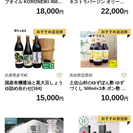
ブオイル KORONEIKI 450g
キストラバージン オリーブ
[筑前たなか油屋 福岡県 筑紫
オイル シングル 2本 セット
18,000
22,000
円
円
野市 21760403] 油 食用油 オ
オーガニック 調味料 油 オリ
リーブ油
ーブ油 食用油 ギフト
兵庫県多可町
高知県芸西村
国産有機醤油と黒大豆しょう
土佐山村のゆずぽん酢 ゆず
ゆ詰め合わせ[164]
づくし 500ml×3本 ポン酢 ポ
ンズ ゆず 柚子 調味料 さっぱ
15,000
10,000
円
円
り 美味しい おいしい 鍋 しゃ
ぶしゃぶ 冷奴 魚料理 蒸し料
理 ドレッシング セット