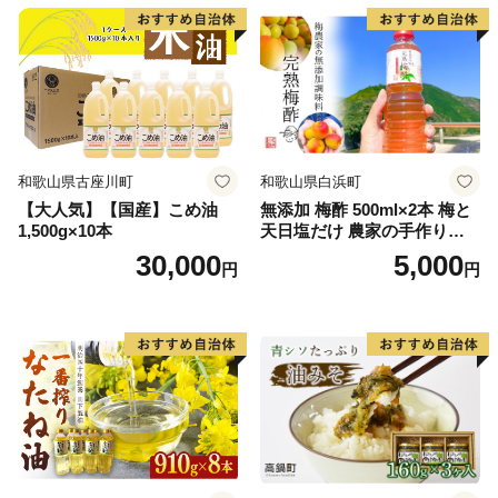
和歌山県古座川町
和歌山県白浜町
【大人気】【国産】こめ油
無添加 梅酢 500ml×2本 梅と
1,500g×10本
天日塩だけ 農家の手作り完
熟梅酢 調味料
30,000
5,000
円
円