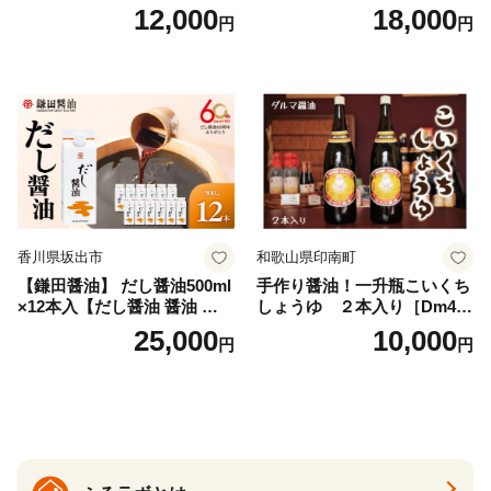
タイプ(5kg) 岩塩 塩 調味料
パック×2種×2セット) [岡田商
12,000
18,000
円
円
しお 保存料不使用 天然 パウ
店 宮崎県 美郷町 31ac0069]
ダータイプ グレインミルタ
国産 粉末 ダシ 出汁パック し
イプ 料理 バスソルト 入浴 普
いたけ 無塩
段使い ギフト 贈り物【ソル
ティースマイル】
香川県坂出市
和歌山県印南町
【鎌田醤油】 だし醤油500ml
手作り醤油！一升瓶こいくち
×12本入【だし醤油 醤油 人気
しょうゆ ２本入り［Dm4］
おすすめ 人気だし醤油 出汁
｜手作り 醤油 和歌山県 印南
25,000
10,000
円
円
醤油 AE1021】
町 一升瓶 こいくちしょうゆ
伝統製法 醤油 日本食 調味料
地元産 大豆 小麦 塩 だし 煮
物 和食 醤油 肉料理 魚料理
野菜料理 醤油 郷土料理 家庭
料理 醤油