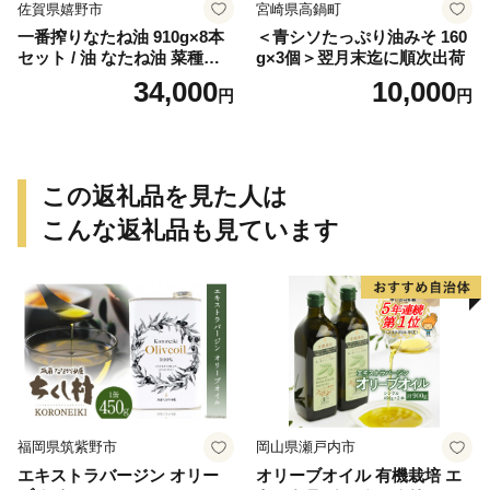
佐賀県嬉野市
宮崎県高鍋町
一番搾りなたね油 910g×8本
＜青シソたっぷり油みそ 160
セット / 油 なたね油 菜種油
g×3個＞翌月末迄に順次出荷
ナタネ【山下製油】 [NBE00
34,000
10,000
円
円
7]
この返礼品を見た人は
こんな返礼品も見ています
福岡県筑紫野市
岡山県瀬戸内市
エキストラバージン オリー
オリーブオイル 有機栽培 エ