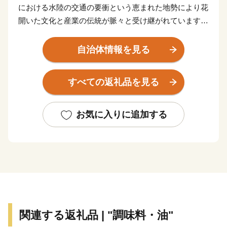
における水陸の交通の要衝という恵まれた地勢により花
開いた文化と産業の伝統が脈々と受け継がれています。
どじょうすくいで有名な民謡安来節などの文化。山陰の
自治体情報を見る
覇者・戦国大名尼子氏の本拠地として栄えた歴史。世界
的なシェアを有する高級特殊鋼を中心とした産業。海外
すべての返礼品を見る
からも高い評価を受ける足立美術館などの観光地。広大
な農業地域として恵みをもたらす肥沃な平野。
お気に入りに追加する
文化・歴史・産業・自然…好奇心をくすぐるものがあふ
れるまちです。
関連する返礼品 | "調味料・油"