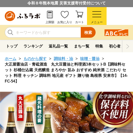
令和８年熊本地震 災害支援寄付受付について
上限額
お気に入り
カート
メニュー
検索
トップ
ランキング
返礼品一覧
まち一覧
特集
初心者ガイド
ホーム
ものから探す
調味料・油
味噌・醤油
大正屋醤油店・青砥酒造 丸大豆醤油と料理酒3本セットB【調味料セ
ット 杉桶仕込蔵 天然醸造 まろやか 旨み おすすめ 純米酒 こだわり セ
ット 料理 キッチン 調味料 地元産 ギフト 贈り物 島根県 安来市】【14-
FC-54】