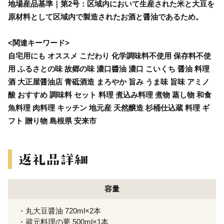
地場産品基準｜第2号：区域内において生産された米と大豆を
原材料として区域内で製造されたお酒と醤油であるため。
<関連キーワード>
自宅用にも オススメ こだわり 化学調味料不使用 保存料不使
用 ふるさとの味 故郷の味 濃口醬油 濃口 こいくち 醤油 料理
酒 大正屋醤油店 青砥酒造 まろやか 旨み うま味 旨味 アミノ
酸 おすすめ 調味料 セット 料理 煮込み料理 煮物 蒸し物 和食
魚料理 肉料理 キッチン 地元産 天然醸造 杉桶仕込蔵 料理 ギ
フト 贈り物 島根県 安来市
容量
・丸大豆醤油 720ml×2本
・蔵元料理の要 500ml×1本