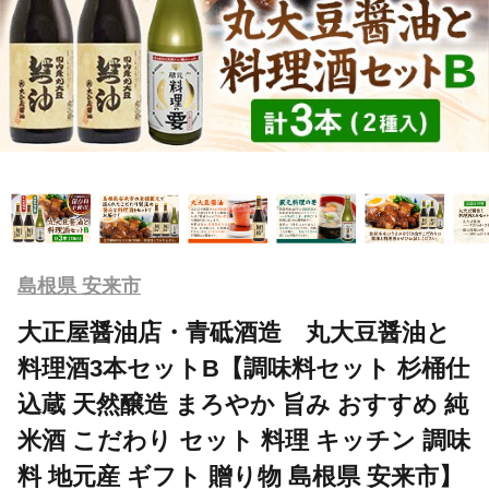
島根県 安来市
大正屋醤油店・青砥酒造 丸大豆醤油と
料理酒3本セットB【調味料セット 杉桶仕
込蔵 天然醸造 まろやか 旨み おすすめ 純
米酒 こだわり セット 料理 キッチン 調味
料 地元産 ギフト 贈り物 島根県 安来市】