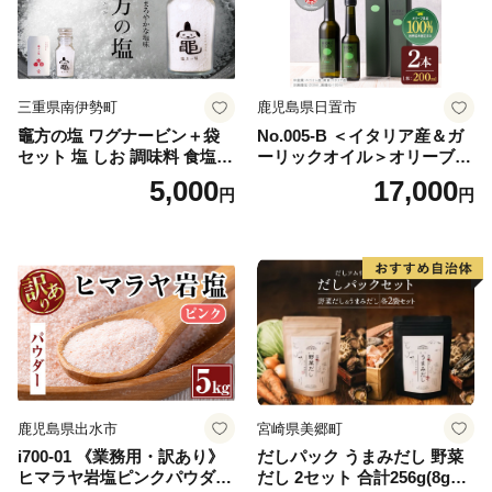
三重県南伊勢町
鹿児島県日置市
竈方の塩 ワグナービン＋袋
No.005-B ＜イタリア産＆ガ
セット 塩 しお 調味料 食塩
ーリックオイル＞オリーブオ
天然 ミネラル 調味料 ソルト
イルセット(200ml×2本) 日置
5,000
17,000
円
円
salt 料理 味付 おにぎり 三重
市 特産品 調味料 油 エキスト
県 南伊勢 伊勢 志摩 5000円 5
ラバージン オリーブ セット
000円以下 五千円
ガーリック【鹿児島オリー
ブ】
鹿児島県出水市
宮崎県美郷町
i700-01 《業務用・訳あり》
だしパック うまみだし 野菜
ヒマラヤ岩塩ピンクパウダー
だし 2セット 合計256g(8g×8