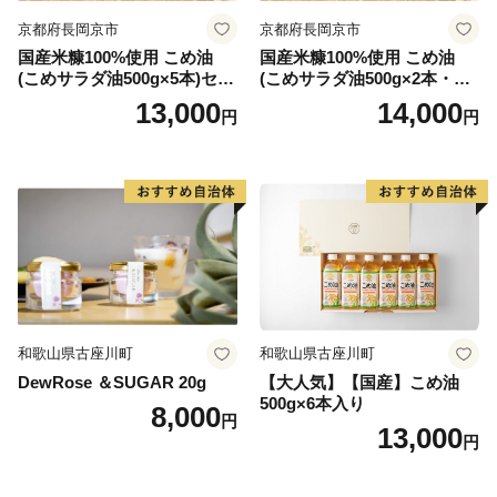
京都府長岡京市
京都府長岡京市
国産米糠100%使用 こめ油
国産米糠100%使用 こめ油
(こめサラダ油500g×5本)セッ
(こめサラダ油500g×2本・こ
ト [1574]
め胚芽油500g×3本)セット [1
13,000
14,000
円
円
573]
和歌山県古座川町
和歌山県古座川町
DewRose ＆SUGAR 20g
【大人気】【国産】こめ油
500g×6本入り
8,000
円
13,000
円