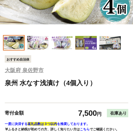
おすすめ自治体
大阪府 泉佐野市
泉州 水なす浅漬け（4個入り）
7,500
寄付金額
在庫あり
円
一度に決済する
返礼品数は３つ以内
を推奨しております。
🔰ふるさと納税が初めての方、詳しく知りたい方は
こちら
でご確認ください。