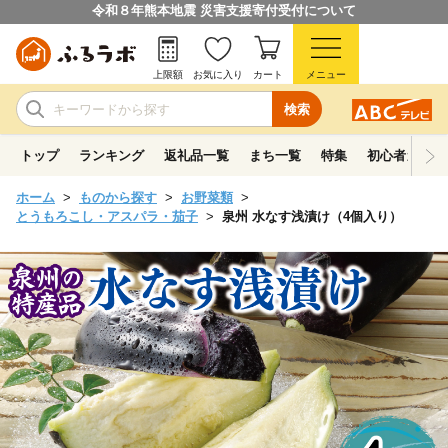
令和８年熊本地震 災害支援寄付受付について
上限額
お気に入り
カート
メニュー
検索
トップ
ランキング
返礼品一覧
まち一覧
特集
初心者ガイド
ホーム
ものから探す
お野菜類
とうもろこし・アスパラ・茄子
泉州 水なす浅漬け（4個入り）