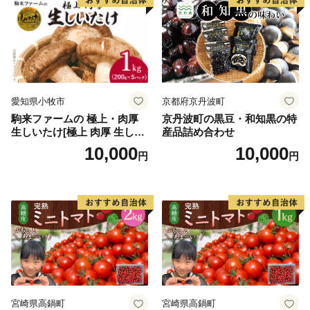
愛知県小牧市
京都府京丹波町
駒来ファームの 極上・肉厚
京丹波町の黒豆・和知黒の特
生しいたけ[極上 肉厚 生しい
産品詰め合わせ
たけ 生シイタケ 生椎茸 安心
10,000
10,000
円
円
安全 国産 採れたて 新鮮 きの
こ 野菜]
宮崎県高鍋町
宮崎県高鍋町