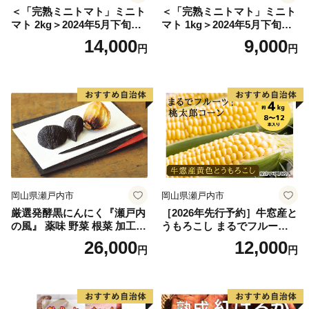
＜「完熟ミニトマト」ミニト
＜「完熟ミニトマト」ミニト
マト 2kg＞2024年5月下旬迄
マト 1kg＞2024年5月下旬迄
に順次出荷 野菜ソムリエサ
に順次出荷 野菜ソムリエサ
14,000
9,000
円
円
ミット アルル・リリカ共に
ミット アルル・リリカ共に
銀賞受賞！！(2023年11月開
銀賞受賞！！(2023年11月開
催)1回食べてみらんね？宮崎
催)1回食べてみらんね？宮崎
県 高鍋町産 産地直送 有機肥
県 高鍋町産 産地直送 有機肥
料使用 高糖度 西森農園
料使用 高糖度 西森農園
岡山県瀬戸内市
岡山県瀬戸内市
厳選発酵黒にんにく『瀬戸内
［2026年先行予約］牛窓産と
の風』 薬味 野菜 根菜 加工食
うもろこし まるでフルー
品
ツ！最高糖度25度超え 生で
26,000
12,000
円
円
甘い、茹でて美味い！ 黄色
とうもろこし 「桃太郎コー
ン」約4kg（8〜12本入り）
野菜