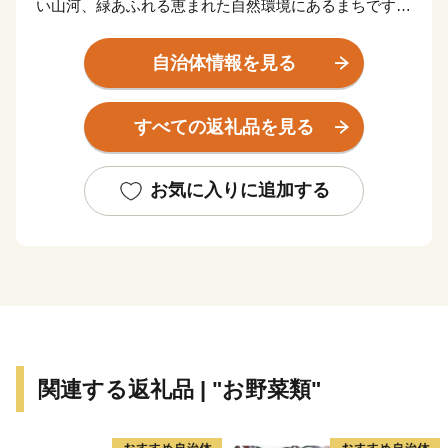
い山河、緑あふれる恵まれた自然環境にあるまちです。
商・工・農・漁業がそれぞれバランスよく栄えてきまし
たが、関西国際空港の開港などに伴う人口の増加ととも
自治体情報を見る
に、商業・サービス業が盛んになっています。
関空によるインパクトを最大限に活用し、世界と日本を
すべての返礼品を見る
結ぶ玄関都市として、21世紀にふさわしい国際都市をめ
ざしてまちづくりに取り組んでいます。
お気に入りに追加する
関連する返礼品 | "お野菜類"