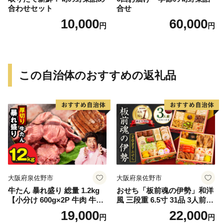
合わせセット
合せ
10,000
60,000
円
円
この自治体のおすすめの返礼品
大阪府泉佐野市
大阪府泉佐野市
牛たん 暴れ盛り 総量 1.2kg
おせち「板前魂の伊勢」和洋
【小分け 600g×2P 牛肉 牛タ
風 三段重 6.5寸 31品 3人前
ン 牛たん 厚切り牛タン 焼肉
【1位獲得 おせち料理 板前魂
19,000
22,000
円
円
BBQ キャンプ 焼くだけ 簡単
贅沢おせち お節 惣菜 冷凍 先