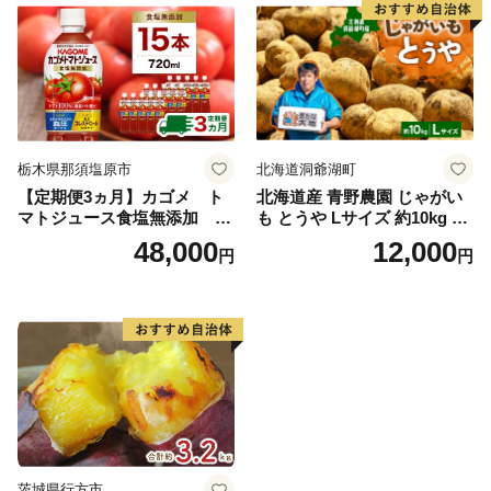
栃木県那須塩原市
北海道洞爺湖町
【定期便3ヵ月】カゴメ ト
北海道産 青野農園 じゃがい
マトジュース食塩無添加 72
も とうや Lサイズ 約10kg 20
0ml PET×15本 1ケース 毎月
26年10月初旬～12月下旬頃お
48,000
12,000
円
円
届く 3ヵ月 3回コース ns001-
届け 先行予約 北海道 ジャガ
005 【 KAGOME 野菜ジュー
イモ トウヤ 馬鈴薯 ポテト 芋
ス 】
いも イモ 黄色 旬 野菜 農作
物 産地直送 お取り寄せ 国産
茨城県行方市