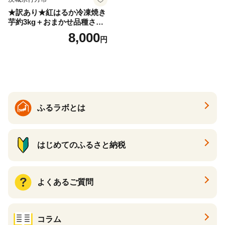
★訳あり★紅はるか冷凍焼き
芋約3kg＋おまかせ品種さつ
まいも 合計約3.2kg｜さつ
8,000
円
まいも サツマイモ さつま芋
焼き芋 やきいも 冷凍 冷凍焼
き芋 訳あり 訳アリ 紅はるか
茨城県 行方市(EY-25)
ふるラボとは
はじめてのふるさと納税
よくあるご質問
コラム