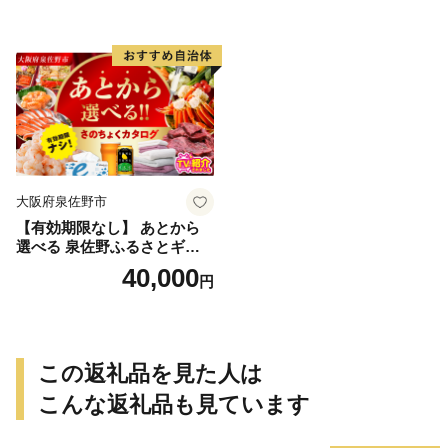
調理 訳あり サイズ不揃い】
行予約 年内発送 おせち料理2
027】
大阪府泉佐野市
【有効期限なし】 あとから
選べる 泉佐野ふるさとギフ
ト（寄附40,000円コース）
40,000
円
【4000品以上掲載 高評価 カ
タログ 肉 牛たん ビール かに
サーモン 野菜 定期便 おせち
タオル ティッシュ あとから
セレクト カタログギフト】
この返礼品を見た人は
こんな返礼品も見ています