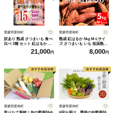
愛媛県愛南町
愛媛県愛南町
訳あり 熟成 さつまいも 食べ
熟成 紅はるか 5kg M-Lサイ
比べ 3種 セット 紅はるか 安
ズ さつまいも いも 低温熟成
納芋 シルクスイート 合計 15
完全熟成収穫 甘い 糖度 焼き
21,000
8,000
円
円
kg サイズ混合 サツマイモ 焼
芋 やきいも スイートポテト
き芋 干し芋 丸干し 冷凍焼き
おやつ 高糖度 料理 国産 愛媛
芋 冷やし焼き芋 やきいも 蜜
県 愛南町 青果市場
芋 ほしいも スイートポテト
いも天 サイズミックス 甘い
ねっとり 生芋 新芋 あんのう
いも 甘藷 べにはるか スイー
ツ 国産 糖度 産地直送 農家直
送 数量限定 21000円 愛媛 愛
南 ミッチーのおみかん畑
愛媛県愛南町
愛媛県愛南町
取りたて新鮮！旬の野菜詰め
6回お届け 季節の旬野菜詰