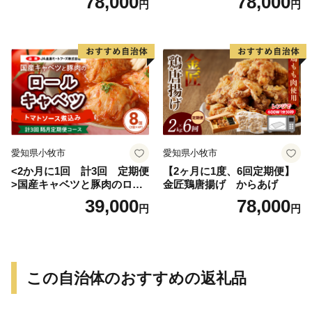
78,000
78,000
円
円
愛知県小牧市
愛知県小牧市
<2か月に1回 計3回 定期便
【2ヶ月に1度、6回定期便】
>国産キャベツと豚肉のロー
金匠鶏唐揚げ からあげ
ルキャベツ（4P入り）
39,000
78,000
円
円
この自治体のおすすめの返礼品