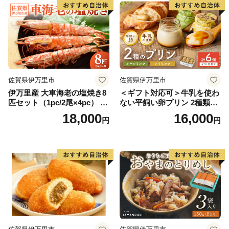
佐賀県伊万里市
佐賀県伊万里市
伊万里産 大車海老の塩焼き8
＜ギフト対応可＞牛乳を使わ
匹セット（1pc/2尾×4pc） 01
ない平飼い卵プリン 2種類セ
0-C167
ット計6個 129-F289
18,000
16,000
円
円