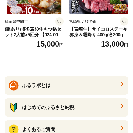
福岡県中間市
宮崎県えびの市
(訳あり)博多若杉牛もつ鍋セ
【宮崎牛】サイコロステーキ
ット2人前×5回分 【024-002
赤身＆霜降り 400g(各200g×
7】
１P 計2P) 真空パック 冷凍
15,000
13,000
円
円
ふるラボとは
はじめてのふるさと納税
よくあるご質問