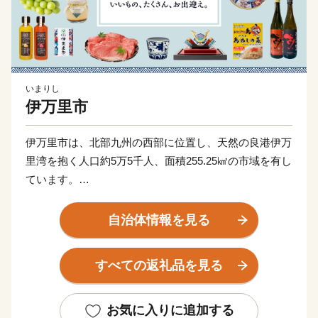
いまりし
伊万里市
伊万里市は、北部九州の西部に位置し、天然の良港伊万
里湾を抱く人口約5万5千人、面積255.25㎢の市域を有し
ています。
古伊万里や石炭の積出港として栄え、「古伊万里文化」
自治体情報を見る
の香りが漂う焼き物などを市内の随所で見ることができ
る風光明媚なまちです。
すべての返礼品を見る
全国的に評判の高い伊万里牛は、肉質はきめ細かで柔ら
かく、とろけるほどの美味しさです。由緒ある枝肉共励
お気に入りに追加する