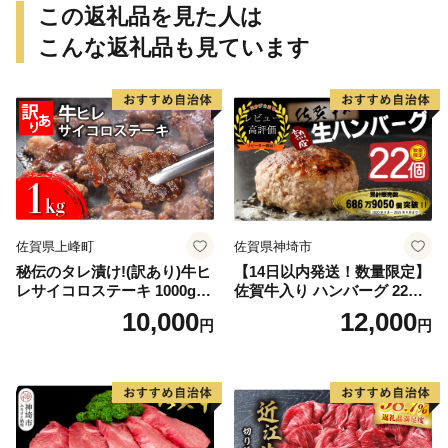
この返礼品を見た人は
こんな返礼品も見ています
佐賀県上峰町
佐賀県神埼市
秘伝のタレ漬け!(訳あり)牛ヒ
【14日以内発送！数量限定】
レサイコロステーキ 1000g
佐賀牛入り ハンバーグ 22個
【B-1098-AS】
2.6kg(120g×22個)【佐賀牛
10,000
12,000
円
円
黒毛和牛 ブランド牛 九州 ハ
ンバーグ 牛肉 豚肉 国産 お弁
当 おかず 惣菜 おすすめ 人
気】(H083106)