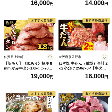
16,000
14,000
円
円
60] 肉 牛肉 精肉 牛たん 牛タ
ン塩 牛たん塩 冷凍 焼肉 BB
Q アウトドア バーベキュー
厚切り タン
佐賀県上峰町
大阪府泉佐野市
【訳あり】《訳あり》極厚 8
ねぎ塩 牛たん（成型）合計 2
mm かみ牛タン1.8kg C-709-
kg 小分け 250g×8P【牛タン
AS
牛肉 焼肉用 薄切り 訳あり サ
19,000
16,000
円
円
イズ不揃い】