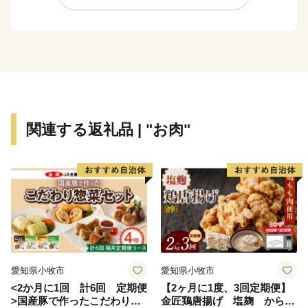
会で多くの賞に輝くなど、伊万里を代表する特産物で
す。
大川内山は、伊万里焼の窯元が軒を連ねており、楽しみ
ながら散策ができます。「秘窯の里」にふさわしい山水
画のような風景と窯場の煙突が印象的です。
関連する返礼品 | "お肉"
愛知県小牧市
愛知県小牧市
<2か月に1回 計6回 定期便
【2ヶ月に1度、3回定期便】
>国産豚で作ったこだわり惣
金匠鶏唐揚げ 塩麹 からあ