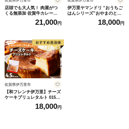
佐賀県伊万里市
佐賀県伊万里市
店頭でも大人気！ 肉屋がつ
伊万里ヤマンドリ “おうちご
くる無添加 佐賀牛カレーパ
はんシリーズ”おやまのとり
ン 10個 数量限定 155-J696
めし 016-G285
21,000
18,000
円
円
佐賀県伊万里市
【和フレンチ伊万里】チーズ
ケーキブリュレタルト 015-F
205
18,000
円