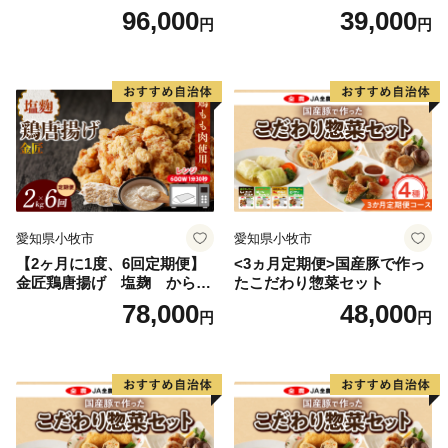
菜セット
げ
96,000
39,000
円
円
愛知県小牧市
愛知県小牧市
【2ヶ月に1度、6回定期便】
<3ヵ月定期便>国産豚で作っ
金匠鶏唐揚げ 塩麹 からあ
たこだわり惣菜セット
げ
78,000
48,000
円
円