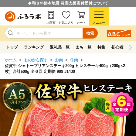
令和８年熊本地震 災害支援寄付受付について
上限額
お気に入り
カート
メニュー
検索
トップ
ランキング
返礼品一覧
まち一覧
特集
初心者ガイド
ホーム
ものから探す
お肉
牛肉
佐賀牛 シャトーブリアンステーキ200g ヒレステーキ400g（200g×2
枚）合計600g 全６回 定期便 999-J1430