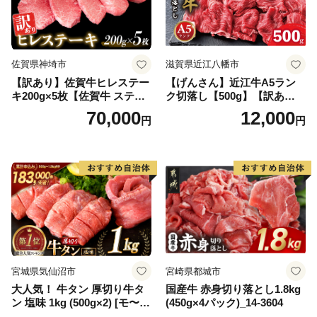
佐賀県神埼市
滋賀県近江八幡市
【訳あり】佐賀牛ヒレステー
【げんさん】近江牛A5ラン
キ200g×5枚【佐賀牛 ステー
ク切落し【500g】【訳あり】
キ ブランド肉 ヒレ肉 フィレ
【DG12W】
70,000
12,000
円
円
肉 ジューシー ヘルシー】(H0
65175)
宮城県気仙沼市
宮崎県都城市
大人気！ 牛タン 厚切り牛タ
国産牛 赤身切り落とし1.8kg
ン 塩味 1kg (500g×2) [モ〜ラ
(450g×4パック)_14-3604
ンド 宮城県 気仙沼市 205646