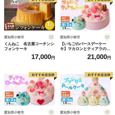
愛知県小牧市
愛知県小牧市
くんねこ 名古屋コーチンシ
【いちごのバースデーケー
フォンケーキ
キ】マカロンとティアラのケ
ーキ スイーツ 日時指定可 デ
17,000
21,000
円
円
ザート 洋菓子 お取り寄せ 愛
知県 小牧市 送料無料 誕生日
クリスマス お祝い マカロン
デコレーションケーキ ホー
ルケーキ
愛知県小牧市
愛知県小牧市