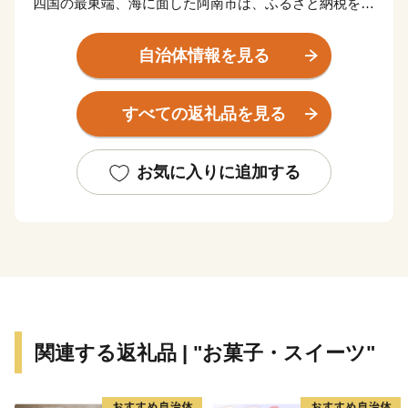
四国の最東端、海に面した阿南市は、ふるさと納税を通
して世界規模で深刻な問題となっている海岸・海洋汚染
に対して真摯に向き合い、アクションをおこし、普及し
自治体情報を見る
ていくことによって、持続可能な社会づくりを実現して
いく「阿南市オリジナル」の制度運用を行っています。
すべての返礼品を見る
返礼品を提供するのは「EARTH SHIP PARTNER
ANAN」（ESPA）に登録している事業者です。阿南市
では、このESPA事業者とともに新たなムーブメントを
お気に入りに追加する
起こしていきます！
※「EARTH SHIP PARTNER ANAN」登録事業者とは…
阿南市が認定する、環境保全・美化・啓発活動や環境配
慮商品やサービスの提供に対して積極的に取り組む事業
者です。
関連する返礼品 | "お菓子・スイーツ"