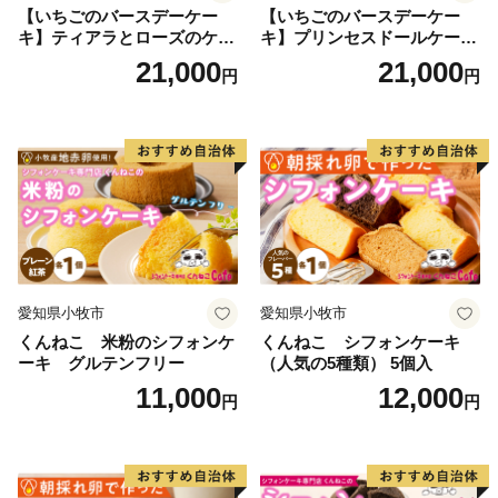
【いちごのバースデーケー
【いちごのバースデーケー
キ】ティアラとローズのケー
キ】プリンセスドールケーキ
キ スイーツ デザート 洋菓
日時指定可 スイーツ デザー
21,000
21,000
円
円
子 お取り寄せ 愛知県 小牧市
ト 洋菓子 お取り寄せ 愛知県
送料無料 誕生日 クリスマス
小牧市 送料無料 誕生日 クリ
お祝い ばら 花 フラワー デコ
スマス お祝い キャラクター
レーション ホールケーキ 日
デコレーションケーキ ホー
時指定可
ルケーキ 人形 かわいい こど
も
愛知県小牧市
愛知県小牧市
くんねこ 米粉のシフォンケ
くんねこ シフォンケーキ
ーキ グルテンフリー
（人気の5種類） 5個入
11,000
12,000
円
円