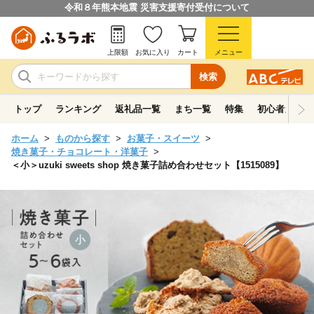
令和８年熊本地震 災害支援寄付受付について
上限額
お気に入り
カート
メニュー
検索
トップ
ランキング
返礼品一覧
まち一覧
特集
初心者ガイド
ホーム
ものから探す
お菓子・スイーツ
焼き菓子・チョコレート・洋菓子
＜小＞uzuki sweets shop 焼き菓子詰め合わせセット【1515089】