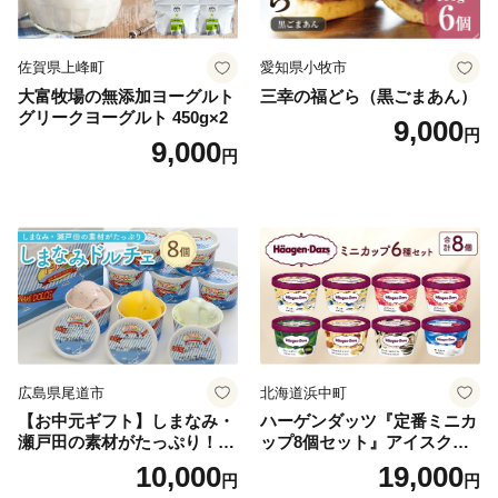
佐賀県上峰町
愛知県小牧市
大富牧場の無添加ヨーグルト
三幸の福どら（黒ごまあん）
グリークヨーグルト 450g×2
9,000
円
9,000
円
広島県尾道市
北海道浜中町
【お中元ギフト】しまなみ・
ハーゲンダッツ『定番ミニカ
瀬戸田の素材がたっぷり！ジ
ップ8個セット』アイスクリ
ェラート8個
ーム アイス スイーツ デザー
10,000
19,000
円
円
ト_H0016-104