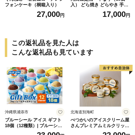
フォンケーキ（桐箱入り）
入） どら焼き どらやき 手土
産 お土産 土産 丹波大納言小
27,000
17,000
円
円
豆 抹茶 林檎 りんご 慶事 お
祝い 法事 法要 詰め合わせ お
取り寄せ 瓢箪 豊臣秀吉 焼印
個包装 贈り物 老舗 お茶菓子
この返礼品を見た人は
こんな返礼品も見ています
沖縄県浦添市
北海道別海町
ブルーシール アイス ギフト
べつかいのアイスクリーム屋
18個（12種類）| ブルーシー
さんプレミアムミルクリッチ
ルアイス ブルーシールアイ
12個（AP-01）（ 北海道アイ
23,000
22,000