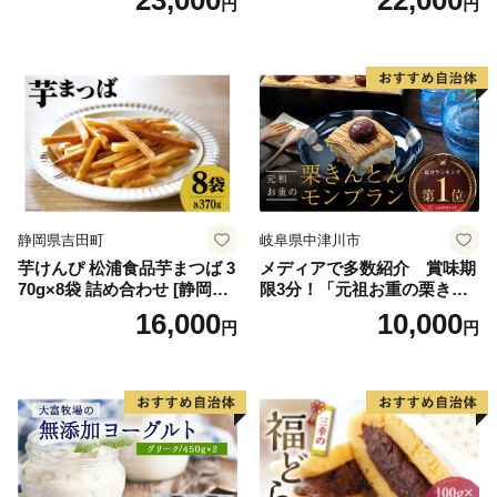
円
円
スクリーム 着日指定可能 送
ス 北海道産アイス アイス ア
料無料 ジェラート 沖縄県 バ
イススイーツ アイスクリー
ースデー 贈り物 プレゼント
ム 北海道産アイスクリーム
誕生日 カップ 詰め合わせ バ
道産アイス 道産アイスクリ
ラエティ | バニラ チョコレー
ーム ギフト 詰合せ 詰め合わ
ト ストロベリー ピスタチオ
せ ふるさと納税 ）
バニラ＆クッキー ウベ 沖縄
紅イモ 塩ちんすこう 沖縄シ
ークヮーサー 沖縄黒糖 琉球
ロイヤルミルクティ 沖縄パ
イン
静岡県吉田町
岐阜県中津川市
芋けんぴ 松浦食品芋まつば 3
メディアで多数紹介 賞味期
70g×8袋 詰め合わせ [静岡伊
限3分！「元祖お重の栗きん
勢丹(松浦食品) 静岡県 吉田町
とんモンブラン」 【未来の
16,000
10,000
円
円
22424274] 芋ケンピ セット
ご褒美】スイーツ 栗 モンブ
小袋 個包装 小分け
ラン くりきんとん デザート
ご褒美 お取り寄せ くり お菓
子 菓子 F4N-2298