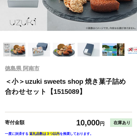
徳島県 阿南市
＜小＞uzuki sweets shop 焼き菓子詰め
合わせセット【1515089】
10,000
寄付金額
在庫あり
円
一度に決済する
返礼品数は３つ以内
を推奨しております。