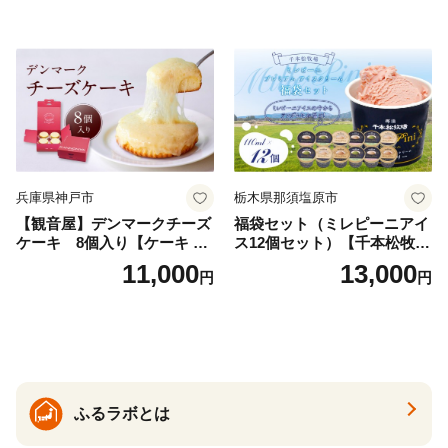
兵庫県神戸市
栃木県那須塩原市
【観音屋】デンマークチーズ
福袋セット（ミレピーニアイ
ケーキ 8個入り【ケーキ チ
ス12個セット）【千本松牧
ーズケーキ 人気スイーツ お
場】 ns025-014-12 【デザー
11,000
13,000
円
円
すすめスイーツ 神戸スイー
ト 詰め合わせ ギフト】
ツ 新感覚チーズケーキ おす
すめケーキ 兵庫県 神戸市 D0
910-17】
ふるラボとは