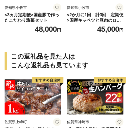
愛知県小牧市
愛知県小牧市
<3ヵ月定期便>国産豚で作っ
<2か月に1回 計3回 定期便
たこだわり惣菜セット
>国産キャベツと豚肉のロー
ルキャベツ（6P入り）
48,000
45,000
円
円
この返礼品を見た人は
こんな返礼品も見ています
佐賀県上峰町
佐賀県神埼市