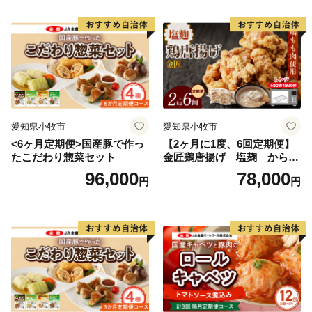
愛知県小牧市
愛知県小牧市
<6ヶ月定期便>国産豚で作っ
【2ヶ月に1度、6回定期便】
たこだわり惣菜セット
金匠鶏唐揚げ 塩麹 からあ
げ
96,000
78,000
円
円