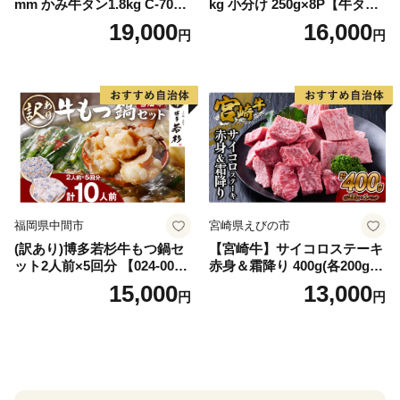
mm かみ牛タン1.8kg C-709-
kg 小分け 250g×8P【牛タン
AS
牛肉 焼肉用 薄切り 訳あり サ
19,000
16,000
円
円
イズ不揃い】
福岡県中間市
宮崎県えびの市
(訳あり)博多若杉牛もつ鍋セ
【宮崎牛】サイコロステーキ
ット2人前×5回分 【024-002
赤身＆霜降り 400g(各200g×
7】
１P 計2P) 真空パック 冷凍
15,000
13,000
円
円