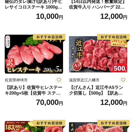
秘伝のタレ漬け!(訳あり)牛ヒ
【14日以内発送！数量限定】
レサイコロステーキ 1000g
佐賀牛入り ハンバーグ 22個
【B-1098-AS】
2.6kg(120g×22個)【佐賀牛
10,000
12,000
円
円
黒毛和牛 ブランド牛 九州 ハ
ンバーグ 牛肉 豚肉 国産 お弁
当 おかず 惣菜 おすすめ 人
気】(H083106)
佐賀県神埼市
滋賀県近江八幡市
【訳あり】佐賀牛ヒレステー
【げんさん】近江牛A5ラン
キ200g×5枚【佐賀牛 ステー
ク切落し【500g】【訳あり】
キ ブランド肉 ヒレ肉 フィレ
【DG12W】
70,000
12,000
円
円
肉 ジューシー ヘルシー】(H0
65175)