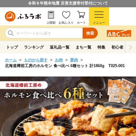
令和８年熊本地震 災害支援寄付受付について
上限額
お気に入り
カート
メニュー
検索
トップ
ランキング
返礼品一覧
まち一覧
特集
初心者ガイド
ホーム
ものから探す
お肉
豚肉
北海道樽前工房のホルモン 食べ比べ 6種セット 計1860g T025-001