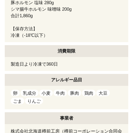
豚ホルモン 塩味 280g
シマ腸牛ホルモン 味噌味 200g
合計1,860g
【保存方法】
冷凍（-18℃以下）
消費期限
製造日より冷凍で360日
アレルギー
品目
卵
乳成分
小麦
牛肉
豚肉
鶏肉
大豆
ごま
りんご
事業者
株式会社北海道樽前工房（樽前コーポレーション合同会