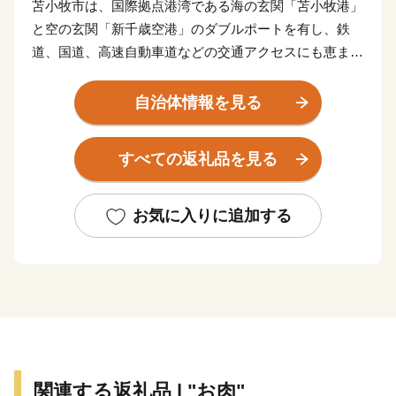
苫小牧市は、国際拠点港湾である海の玄関「苫小牧港」
と空の玄関「新千歳空港」のダブルポートを有し、鉄
道、国道、高速自動車道などの交通アクセスにも恵ま
れ、産業拠点都市として発展してきました。
自治体情報を見る
一方で、ラムサール条約に指定されている日本を代表す
る渡り鳥の中継地「ウトナイ湖」や溶岩ドームを持つ世
すべての返礼品を見る
界的にも珍しい三重式火山の「樽前山」があり、豊かな
自然に囲まれたまちです。
お気に入りに追加する
【ワンストップ特例申請書送付先】
〒897-0006
住所：鹿児島県南さつま市加世田本町41-7
宛先：苫小牧市ふるさと納税サポートセンター 宛
※苫小牧市では、ワンストップ特例申請受付を外部委託
しています。
関連する返礼品 | "お肉"