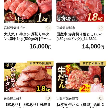
宮城県気仙沼市
宮崎県都城市
大人気！ 牛タン 厚切り牛タ
国産牛 赤身切り落とし1.8kg
ン 塩味 1kg (500g×2) [モ〜ラ
(450g×4パック)_14-3604
ンド 宮城県 気仙沼市 205646
16,000
14,000
円
円
60] 肉 牛肉 精肉 牛たん 牛タ
ン塩 牛たん塩 冷凍 焼肉 BB
Q アウトドア バーベキュー
厚切り タン
佐賀県上峰町
大阪府泉佐野市
【訳あり】《訳あり》極厚 8
ねぎ塩 牛たん（成型）合計 2