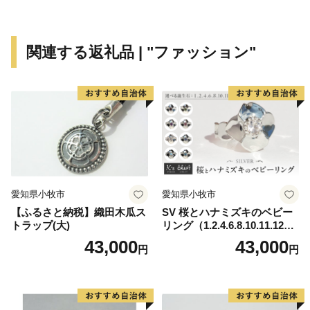
詩となっています。
このほかにもゴルフやサーフィン、登山、キャンプ等の
アクティビティ、ドライブにぴったりな海辺の景観の良
関連する返礼品 | "ファッション"
いレストランやカフェ、数多くのイベント等、四季を通
じて様々な形で糸島の魅力を感じていただけます。
糸島の自然が育んだ特産品を通じて、糸島の魅力をさら
に知っていただければ幸いです。
愛知県小牧市
愛知県小牧市
【ふるさと納税】織田木瓜ス
SV 桜とハナミズキのベビー
トラップ(大)
リング（1.2.4.6.8.10.11.12
月）
43,000
43,000
円
円