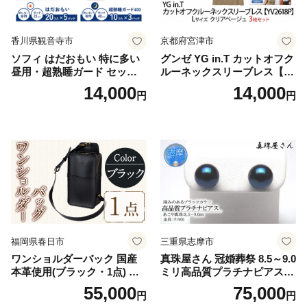
香川県観音寺市
京都府宮津市
ソフィ はだおもい 特に多い
グンゼ YG in.T カットオフク
昼用・超熟睡ガード セット
ルーネックスリーブレス【Y
羽付き ナプキン 生理用品 サ
V2618P】Lサイズ クリアベ
14,000
14,000
円
円
ニタリー ユニ・チャーム
ージュ3枚セット [№5716-04
32]
福岡県春日市
三重県志摩市
ワンショルダーバック 国産
真珠屋さん 冠婚葬祭 8.5～9.0
本革使用(ブラック・1点) 鞄
ミリ高品質プラチナピアス P
バック バッグ カバン レザー
t900 志摩産アコヤ真珠 ブラ
55,000
75,000
円
円
国産 日本製 牛革 黒 革 革製
ックパール 黒真珠