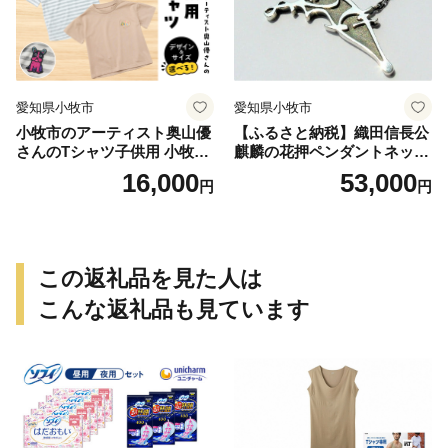
愛知県小牧市
愛知県小牧市
小牧市のアーティスト奥山優
【ふるさと納税】織田信長公
さんのTシャツ子供用 小牧市
麒麟の花押ペンダントネック
制70周年記念
レス
16,000
53,000
円
円
この返礼品を見た人は
こんな返礼品も見ています