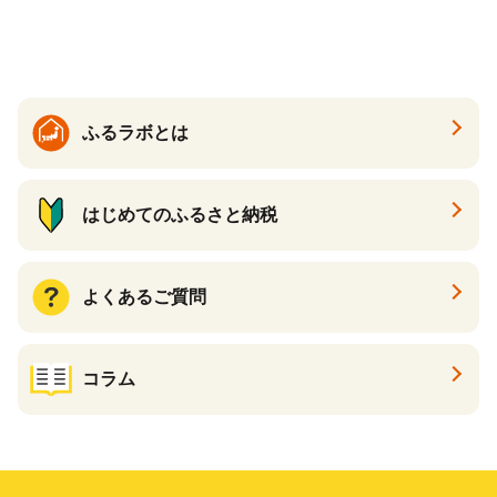
品 手作り 男性 女性 レディー
ス メンズ【ksg1307-bk】【Z
enis】
ふるラボとは
はじめてのふるさと納税
よくあるご質問
コラム