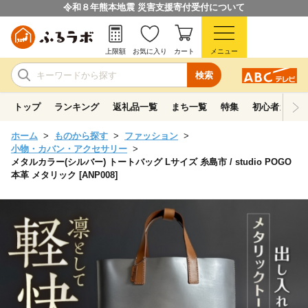
令和８年熊本地震 災害支援寄付受付について
上限額
お気に入り
カート
メニュー
検索
トップ
ランキング
返礼品一覧
まち一覧
特集
初心者ガイド
ホーム
ものから探す
ファッション
小物・カバン・アクセサリー
メタルカラー(シルバー) トートバッグ Lサイズ 糸島市 / studio POGO
本革 メタリック [ANP008]