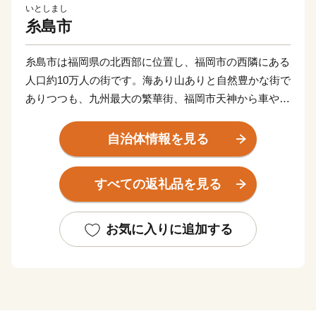
いとしまし
糸島市
糸島市は福岡県の北西部に位置し、福岡市の西隣にある
人口約10万人の街です。海あり山ありと自然豊かな街で
ありつつも、九州最大の繁華街、福岡市天神から車や電
車で40分の距離にある交通利便性の高い街でもありま
す。
自治体情報を見る
近年は「移住したいまちランキング」でも上位に入るこ
ともあり、移住してこられる方も多くなりました。会社
すべての返礼品を見る
員だけでなく、芸術家等の創作活動の場としても多くの
方に移住先として選んでいただいています。
お気に入りに追加する
また、糸島野菜、果物や糸島牛、豚などは東京の飲食店
でも取り扱われるほど、食の宝庫としても有名です。
天然真鯛の漁獲高は日本一、牡蠣の養殖が盛んで、冬場
になると約30軒もの牡蠣小屋が連なる風景は糸島の風物