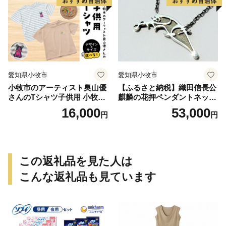
愛知県小牧市
愛知県小牧市
小牧市のアーティスト奥山優
【ふるさと納税】織田信長公
さんのTシャツ子供用 小牧市
麒麟の花押ペンダントネック
制70周年記念
レス
16,000
53,000
円
円
この返礼品を見た人は
こんな返礼品も見ています