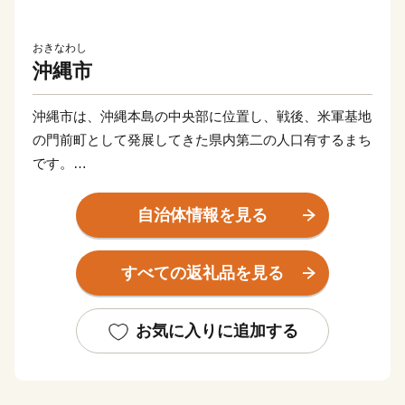
おきなわし
沖縄市
沖縄市は、沖縄本島の中央部に位置し、戦後、米軍基地
の門前町として発展してきた県内第二の人口有するまち
です。
本市には米国や中国、南米など40カ国以上の外国人市民
が居住しており、生活習慣や言語等、多様な文化が混在
自治体情報を見る
する国際色豊かなまちです。
エイサーをはじめ、ジャズやロック、民謡など、伝統文
すべての返礼品を見る
化と異文化が融合した戦後沖縄の文化でもひと際特徴的
な「コザ文化」が醸成されており、本市の特色を活かし
たまちづくりに取り組んでいます。
お気に入りに追加する