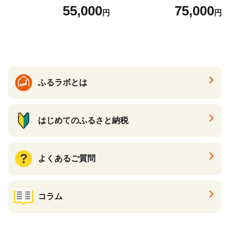
バック バッグ カバン レザー
t900 志摩産アコヤ真珠 ブラ
55,000
75,000
円
円
国産 日本製 牛革 黒 革 革製
ックパール 黒真珠
品 手作り 男性 女性 レディー
ス メンズ【ksg1307-bk】【Z
enis】
ふるラボとは
はじめてのふるさと納税
よくあるご質問
コラム