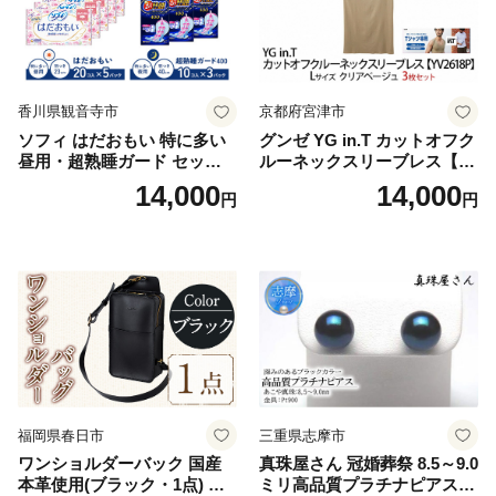
香川県観音寺市
京都府宮津市
ソフィ はだおもい 特に多い
グンゼ YG in.T カットオフク
昼用・超熟睡ガード セット
ルーネックスリーブレス【Y
羽付き ナプキン 生理用品 サ
V2618P】Lサイズ クリアベ
14,000
14,000
円
円
ニタリー ユニ・チャーム
ージュ3枚セット [№5716-04
32]
福岡県春日市
三重県志摩市
ワンショルダーバック 国産
真珠屋さん 冠婚葬祭 8.5～9.0
本革使用(ブラック・1点) 鞄
ミリ高品質プラチナピアス P