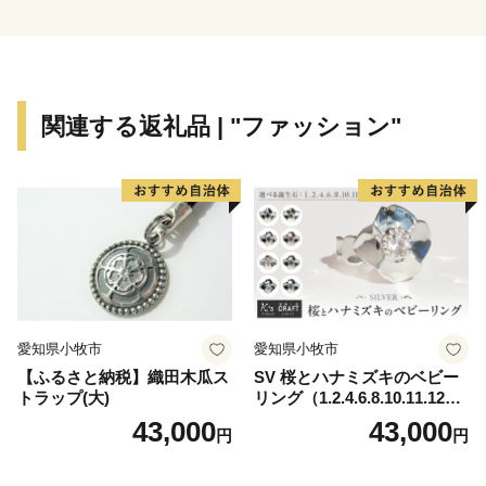
関連する返礼品 | "ファッション"
愛知県小牧市
愛知県小牧市
【ふるさと納税】織田木瓜ス
SV 桜とハナミズキのベビー
トラップ(大)
リング（1.2.4.6.8.10.11.12
月）
43,000
43,000
円
円