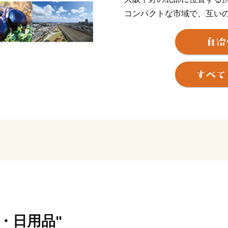
コンパクトな市域で、互い
また、都心に近く通勤通学
鳥飼車両基地」「阪急電鉄
愛されています。
約4,000の中小企業があ
して、中小企業の優れた技
貨・日用品"