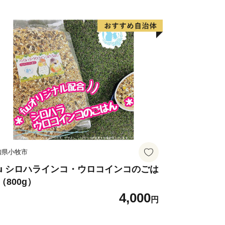
知県小牧市
uu シロハラインコ・ウロコインコのごは
（800g）
4,000
円