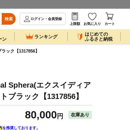
検索
ログイン・会員登録
上限額
お気に入り
カート
はじめての
ランキング
ーン
ふるさと納税
ブラック【1317856】
eal Sphera(エクスイディア
トブラック【1317856】
80,000
在庫あり
円
内
を推奨しております。