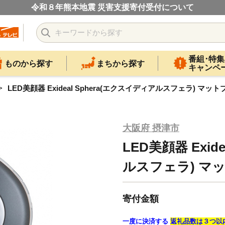
令和８年熊本地震 災害支援寄付受付について
番組･特集
ものから探す
まちから探す
キャンペ
LED美顔器 Exideal Sphera(エクスイディアルスフェラ) マット
大阪府 摂津市
LED美顔器 Exid
ルスフェラ) マッ
寄付金額
一度に決済する
返礼品数は３つ以