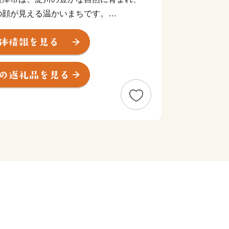
の顔が見える温かいまちです。
の利便性が良いだけではなく、「新幹線
正雀工場」もあり、鉄道好きの方にもに
り、「摂津優品（せっつすぐれもん）」と
術を活かした商品がたくさんあります。