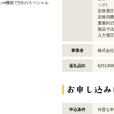
+α機能で5分のスペシャル
ック)
定格電圧(電
定格消費
重量約15
製品寸法約
入力電圧1
事業者
株式会社
返礼品ID
6251308
申込条件
何度も申