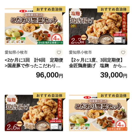
【重要】2024/09/26より寄附額変更のお知らせ
日頃より長与町をご支援いただき、誠にありがとうござ
います。
2023年10月からのふるさと納税制度改正に伴い、2024
愛知県小牧市
愛知県小牧市
年9月26日より返礼品の寄附金額を変更させていただく
<2か月に1回 計6回 定期便
【2ヶ月に1度、3回定期便】
運びとなりました。
>国産豚で作ったこだわり惣
金匠鶏唐揚げ 塩麹 からあ
菜セット
げ
96,000
39,000
円
円
長与町では、国の定めるルールを順守し、今後もより多
くの方へ魅力あふれる返礼品をお届けできるよう努めて
まいります。
皆様にはご理解いただきますとともに、今後も変わらぬ
ご支援を賜りますと幸いでございます。
引き続きよろしくお願いいたします。