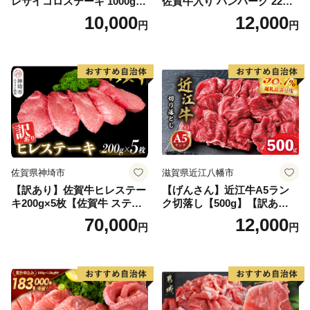
レサイコロステーキ 1000g
佐賀牛入り ハンバーグ 22個
【B-1098-AS】
2.6kg(120g×22個)【佐賀牛
10,000
12,000
円
円
黒毛和牛 ブランド牛 九州 ハ
ンバーグ 牛肉 豚肉 国産 お弁
当 おかず 惣菜 おすすめ 人
気】(H083106)
佐賀県神埼市
滋賀県近江八幡市
【訳あり】佐賀牛ヒレステー
【げんさん】近江牛A5ラン
キ200g×5枚【佐賀牛 ステー
ク切落し【500g】【訳あり】
キ ブランド肉 ヒレ肉 フィレ
【DG12W】
70,000
12,000
円
円
肉 ジューシー ヘルシー】(H0
65175)