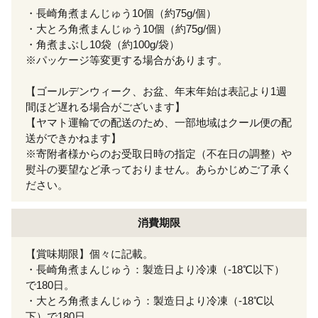
・長崎角煮まんじゅう10個（約75g/個）
・大とろ角煮まんじゅう10個（約75g/個）
・角煮まぶし10袋（約100g/袋）
※パッケージ等変更する場合があります。
【ゴールデンウィーク、お盆、年末年始は表記より1週
間ほど遅れる場合がございます】
【ヤマト運輸での配送のため、一部地域はクール便の配
送ができかねます】
※寄附者様からのお受取日時の指定（不在日の調整）や
熨斗の要望など承っておりません。あらかじめご了承く
ださい。
消費期限
【賞味期限】個々に記載。
・長崎角煮まんじゅう：製造日より冷凍（-18℃以下）
で180日。
・大とろ角煮まんじゅう：製造日より冷凍（-18℃以
下）で180日。