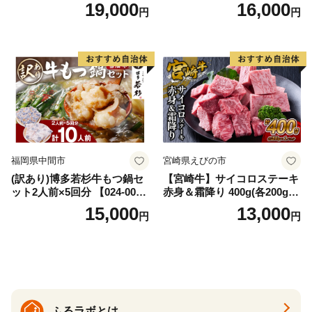
AS
牛肉 焼肉用 薄切り 訳あり サ
19,000
16,000
円
円
イズ不揃い】
福岡県中間市
宮崎県えびの市
(訳あり)博多若杉牛もつ鍋セ
【宮崎牛】サイコロステーキ
ット2人前×5回分 【024-002
赤身＆霜降り 400g(各200g×
7】
１P 計2P) 真空パック 冷凍
15,000
13,000
円
円
ふるラボとは