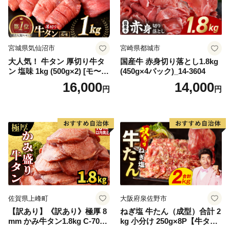
宮城県気仙沼市
宮崎県都城市
大人気！ 牛タン 厚切り牛タ
国産牛 赤身切り落とし1.8kg
ン 塩味 1kg (500g×2) [モ〜ラ
(450g×4パック)_14-3604
ンド 宮城県 気仙沼市 205646
16,000
14,000
円
円
60] 肉 牛肉 精肉 牛たん 牛タ
ン塩 牛たん塩 冷凍 焼肉 BB
Q アウトドア バーベキュー
厚切り タン
佐賀県上峰町
大阪府泉佐野市
【訳あり】《訳あり》極厚 8
ねぎ塩 牛たん（成型）合計 2
mm かみ牛タン1.8kg C-709-
kg 小分け 250g×8P【牛タン