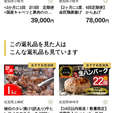
愛知県小牧市
愛知県小牧市
<2か月に1回 計3回 定期便
【2ヶ月に1度、6回定期便】
>国産キャベツと豚肉のロー
金匠鶏唐揚げ からあげ
ルキャベツ（4P入り）
39,000
78,000
円
円
この返礼品を見た人は
こんな返礼品も見ています
佐賀県上峰町
佐賀県神埼市
秘伝のタレ漬け!(訳あり)牛ヒ
【14日以内発送！数量限定】