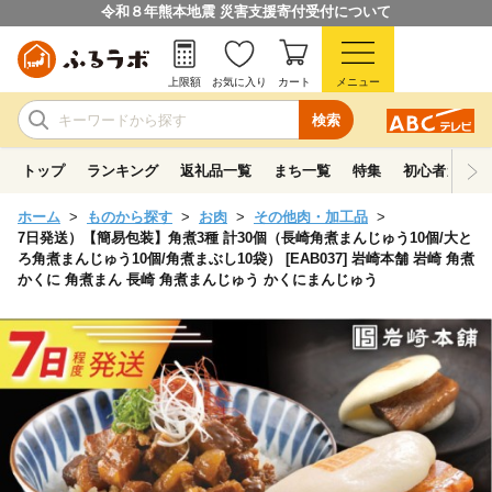
令和８年熊本地震 災害支援寄付受付について
上限額
お気に入り
カート
メニュー
検索
トップ
ランキング
返礼品一覧
まち一覧
特集
初心者ガイド
ホーム
ものから探す
お肉
その他肉・加工品
7日発送）【簡易包装】角煮3種 計30個（長崎角煮まんじゅう10個/大と
ろ角煮まんじゅう10個/角煮まぶし10袋） [EAB037] 岩崎本舗 岩崎 角煮
かくに 角煮まん 長崎 角煮まんじゅう かくにまんじゅう