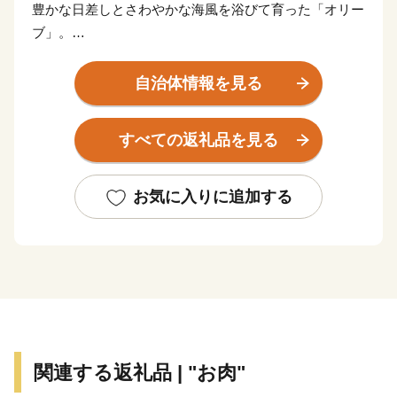
豊かな日差しとさわやかな海風を浴びて育った「オリー
ブ」。
「長与はなんもなかよ」といわれることも多いけれど、
どこにでもあるような、でもここにしかない景色があり
自治体情報を見る
ます。
“自然美” “造形美” に彩られた、住みやすさが自慢の風光
すべての返礼品を見る
明媚な町です。
そんな長与町より心をこめて、お礼の品を贈呈いたしま
お気に入りに追加する
す。
皆さまから応援いただきます寄附金につきましては、
「住みたい 住み続けたい 住んでよかった幸福度日本
一のまち」を目指して大切に活用させていただきます。
皆様からの応援よろしくお願いいたします。
関連する返礼品 | "お肉"
※本町は総務省の指定を受けた適正な地方団体です。