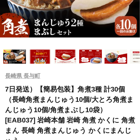
長崎県 長与町
7日発送）【簡易包装】角煮3種 計30個
（長崎角煮まんじゅう10個/大とろ角煮ま
んじゅう10個/角煮まぶし10袋）
[EAB037] 岩崎本舗 岩崎 角煮 かくに 角煮
まん 長崎 角煮まんじゅう かくにまんじ