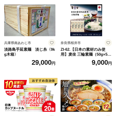
兵庫県南あわじ市
奈良県桜井市
淡路島手延素麺 淡じ糸〈9k
ZI-62.【日本の素材のみ使
g木箱〉
用】麦坐 三輪素麺（50g×5束
×4袋）
29,000
9,000
円
円