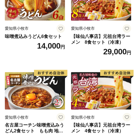
愛知県小牧市
愛知県小牧市
味噌煮込みうどん6食セット
【味仙八事店】元祖台湾ラー
メン 8食セット（冷凍）
14,000
円
29,000
円
愛知県小牧市
愛知県小牧市
名古屋コーチン味噌煮込みう
【味仙八事店】元祖台湾ラー
どん2食セット もも肉 地鶏
メン 4食セット（冷凍）