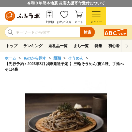
令和８年熊本地震 災害支援寄付受付について
上限額
お気に入り
カート
メニュー
検索
トップ
ランキング
返礼品一覧
まち一覧
特集
初心者ガイド
ホーム
ものから探す
麺類
そうめん
【先行予約 : 2026年3月以降発送予定 】三輪そうめん(誉)4袋、手延べ
そば4袋