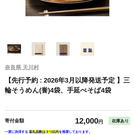
奈良県 天川村
【先行予約 : 2026年3月以降発送予定 】三
輪そうめん(誉)4袋、手延べそば4袋
12,000
寄付金額
在庫あり
円
一度に決済する
返礼品数は３つ以内
を推奨しております。