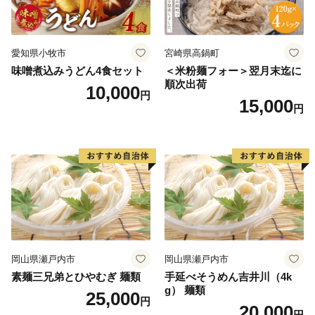
愛知県小牧市
宮崎県高鍋町
味噌煮込みうどん4食セット
＜米粉麺フォー＞翌月末迄に
順次出荷
10,000
円
15,000
円
岡山県瀬戸内市
岡山県瀬戸内市
素麺三兄弟とひやむぎ 麺類
手延べそうめん吉井川（4k
g） 麺類
25,000
円
20,000
円