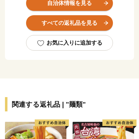
く、そして清らかな流れの数々の滝や渓谷により、神秘
自治体情報を見る
性を秘めた自然環境を保っています。
修験道の創生以来この大峯の地は、修験者達の祈りの
すべての返礼品を見る
地であることから、平成16年に修行の道である「大峯奥
駈道」が世界遺産に登録されました。
お気に入りに追加する
関連する返礼品 | "麺類"