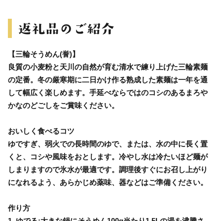
【三輪そうめん(誉)】
良質の小麦粉と天川の自然が育む清水で練り上げた三輪素麺
の定番。冬の厳寒期に二日かけ作る熟成した素麺は一年を通
して幅広く楽しめます。手延べならではのコシのあるまろや
かなのどごしをご賞味ください。
おいしく食べるコツ
ゆですぎ、弱火での長時間のゆで、または、水の中に長く置
くと、コシや風味をおとします。冷やし水は冷たいほど麺が
しまりますので氷水が最適です。調理後すぐにお召し上がり
になれるよう、あらかじめ薬味、器などはご準備ください。
作り方
1. ゆでる:大きな鍋にそうめん100g当たり1.5Lの湯を沸騰さ