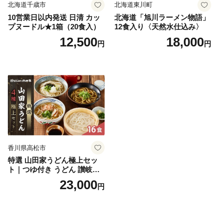
北海道千歳市
北海道東川町
10営業日以内発送 日清 カッ
北海道「旭川ラーメン物語」
プヌードル★1箱（20食入）
12食入り〈天然水仕込み〉
12,500
18,000
円
円
香川県高松市
特選 山田家うどん極上セッ
ト｜つゆ付き うどん 讃岐う
どん さぬきうどん 生麵 うど
23,000
円
んセット カレーうどん 生う
どん 食べ比べ 麺 麺類 ギフト
香川 香川県 高松