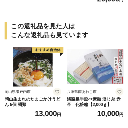
この返礼品を見た人は
こんな返礼品も見ています
岡山県瀬戸内市
兵庫県南あわじ市
岡山生まれのたまごかけうど
淡路島手延べ素麺 淡じ糸 赤
ん 5個 麺類
帯 化粧箱【2,000ｇ】
13,000
10,000
円
円