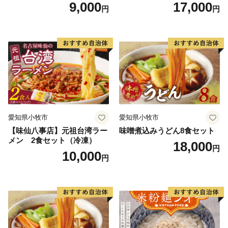
味噌うどん
9,000
17,000
円
円
愛知県小牧市
愛知県小牧市
【味仙八事店】元祖台湾ラー
味噌煮込みうどん8食セット
メン 2食セット（冷凍）
18,000
円
10,000
円