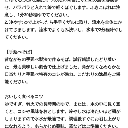
せ、パラパラと入れて箸で軽くほぐします。ふきこぼれに注
意し、1分30秒程ゆでてください。
2. 冷やす:ゆで上がったら手早くザルに取り、流水を全体にか
けてさまします。流水でよくもみ洗いし、氷水で2分程冷やし
てください。
【手延べそば】
昔ながらの手延べ製法で作るそば。試行錯誤したどり着い
た、最も美味しい割合で仕上げました。角がなくなめらかな
口当たりと手延べ特有のコシが魅力。こだわりの逸品をご堪
能ください。
おいしく食べるコツ
ゆですぎ、弱火での長時間のゆで、または、水の中に長く置
くと、コシや風味をおとします。冷やし水は冷たいほど麺が
しまりますので氷水が最適です。調理後すぐにお召し上がり
になれるよう、あらかじめ薬味、器などはご準備ください。