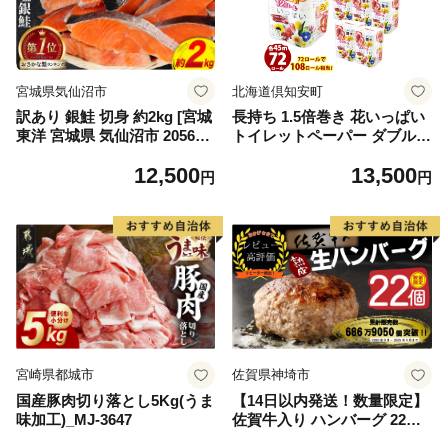
宮城県気仙沼市
北海道倶知安町
訳あり 銀鮭 切身 約2kg [宮城
長持ち 1.5倍巻き 花いっぱい
東洋 宮城県 気仙沼市 205649
トイレットペーパー ダブル 4
91] 鮭 魚介類 海鮮 訳アリ 規
5ｍ 計72ロール 全18種 花柄
12,500
13,500
格外 不揃い さけ サケ 鮭切身
プリント ハーブ 香り付き 日
円
円
シャケ 切り身 冷凍 家庭用 お
本製 まとめ買い 防災 常備品
かず 弁当 支援 サーモン 銀鮭
ペーパー エコ 日用雑貨 消耗
切り身 魚 わけあり
品 備蓄 送料無料 北海道 倶知
安町 日用品
宮崎県都城市
佐賀県神埼市
国産豚肉切り落とし5Kg(うま
【14日以内発送！数量限定】
味加工)_MJ-3647
佐賀牛入り ハンバーグ 22個
2.6kg(120g×22個)【佐賀牛 黒