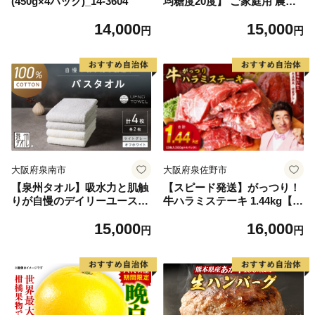
(450g×4パック)_14-3604
均糖度20度】 ご家庭用 農家
こだわりの シャイン マスカ
14,000
15,000
ット 2～3房 合計約1.2kg ブ
円
円
ドウ 葡萄 岡山県産 国産 フル
ーツ 果物 【 Nini farm 農家
直送 】
大阪府泉南市
大阪府泉佐野市
【泉州タオル】吸水力と肌触
【スピード発送】がっつり！
りが自慢のデイリーユースバ
牛ハラミステーキ 1.44kg【氷
スタオル オフホワイト・ライ
温熟成×特製ダレ 小分け 360
15,000
16,000
トグレー 4枚【配送不可地
g×4パック 牛肉 すてーき 焼
円
円
域：北海道・沖縄・離島】
くだけ 味付き 訳あり 不揃い
【039D-268】
焼肉 BBQ】