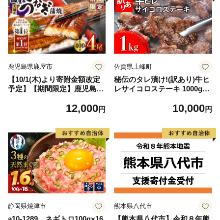
鹿児島県鹿屋市
佐賀県上峰町
【10/1(木)より寄附金額改定
秘伝のタレ漬け!(訳あり)牛ヒ
予定】【期間限定】鹿児島県
レサイコロステーキ 1000g
大隅産うなぎ蒲焼4尾（400
【B-1098-AS】
12,000
10,000
g） KN007-023
円
円
静岡県焼津市
熊本県八代市
a10-1289 ネギトロ100g×16
【熊本県八代市】令和８年熊