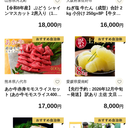
山形県河北町
大阪府泉佐野市
【令和8年産】 ぶどう シャイ
ねぎ塩 牛たん（成型）合計 2
ンマスカット 2房入り（1房6
kg 小分け 250g×8P【牛タン
00g前後） 秀品 山形県河北町
牛肉 焼肉用 薄切り 訳あり サ
18,000
16,000
産【山形eLab】 ka074-023-r
イズ不揃い】
円
円
8
熊本県八代市
愛媛県愛南町
あか牛赤身モモスライスセッ
【先行予約：2026年12月中旬
ト (あか牛モモスライス400
～発送】 訳あり 土佐 文旦 8k
g、あか牛のたれ200ml付き)
g (Mサイズ以上サイズミック
17,000
8,000
ス) 8000円 わけあり ぶんたん
円
円
みかん mikan 蜜柑 ミカン 土
佐文旦 家庭用 産地直送 国産
農家直送 期間限定 特産品 サ
イズミックス くらもとファー