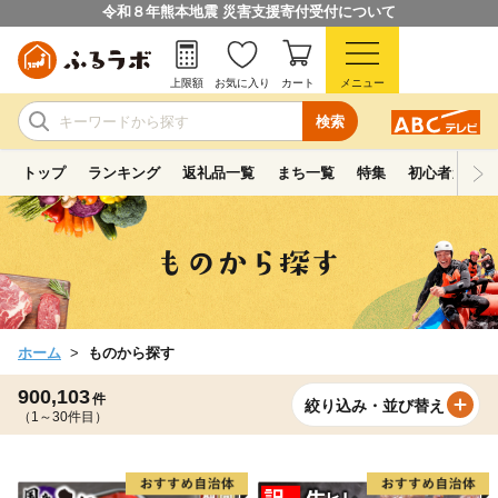
令和８年熊本地震 災害支援寄付受付について
上限額
お気に入り
カート
メニュー
検索
トップ
ランキング
返礼品一覧
まち一覧
特集
初心者ガイド
ホーム
ものから探す
900,103
件
絞り込み・並び替え
（1～30件目）