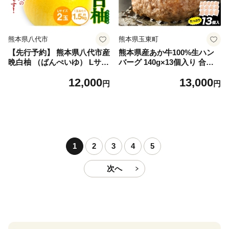
熊本県八代市
熊本県玉東町
【先行予約】 熊本県八代市産
熊本県産あか牛100%生ハン
晩白柚 （ばんぺいゆ） Lサイ
バーグ 140g×13個入り 合計1
ズ 2玉 柑橘 みかん 果物 くだ
820g 1.82kg以上《30日以内
12,000
13,000
もの フルーツ おやつ 特産 熊
に出荷予定(土日祝除く)》熊
円
円
本県 八代市 【2026年12月上
本県産あか牛 バイキングベー
旬より順次発送】
カリー 冷凍
1
2
3
4
5
次へ