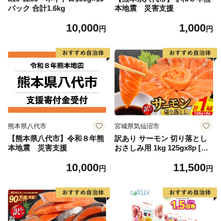
パック 合計1.6kg
本地震 災害支援
10,000
1,000
円
円
熊本県八代市
宮城県気仙沼市
【熊本県八代市】令和８年熊
訳あり サーモン 切り落とし
本地震 災害支援
おさしみ用 1kg 125gx8p [足
利本店 宮城県 気仙沼市 2056
10,000
11,500
4313] 魚 魚介類 鮭 お刺し身
円
円
刺し身 刺身 生 生食 個包装
チリ銀鮭 銀鮭 海鮮 海鮮丼 魚
介