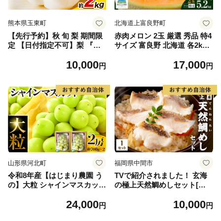
熊本県玉東町
北海道上富良野町
【先行予約】秋 旬 梨 期間限
赤肉メロン 2玉 厳選 秀品 特4
定 【日付指定不可】梨 『松
サイズ 富良野 北海道 各2kg
田農園』の くまもと 梨 たっ
～2.6kg 2玉 セット ファーム
10,000
17,000
ぷり 約2kg 5-7玉前後 《7月
富良野 メロン めろん 果物 く
円
円
下旬-9月末頃出荷》 予約 受
だもの フルーツ デザート 旬
付中 熊本県玉名郡玉東町『松
の果物 旬のフルーツ
田農園』なし 果物 スイーツ
フルーツ デザート スムージ
ー SDG`s
山形県河北町
福岡県中間市
令和8年産【はじまり農園 う
TVで紹介されました！ 玄海
の】大粒 シャインマスカット
の極上天然鯛めしセット[鯛
２房（約700g×2房） 山形県
の切身、だし汁、鯛茶漬け用
24,000
10,000
河北町産 【河北町観光物産協
だし]【010-0001】
円
円
会】 ka002-004-r8