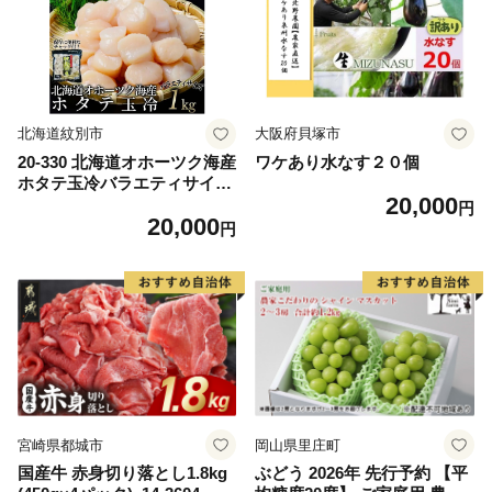
ム 愛南町 愛媛県
北海道紋別市
大阪府貝塚市
20-330 北海道オホーツク海産
ワケあり水なす２０個
ホタテ玉冷バラエティサイズ
20,000
(1kg)｜ 訳あり サイズ不揃い
円
20,000
円
宮崎県都城市
岡山県里庄町
国産牛 赤身切り落とし1.8kg
ぶどう 2026年 先行予約 【平