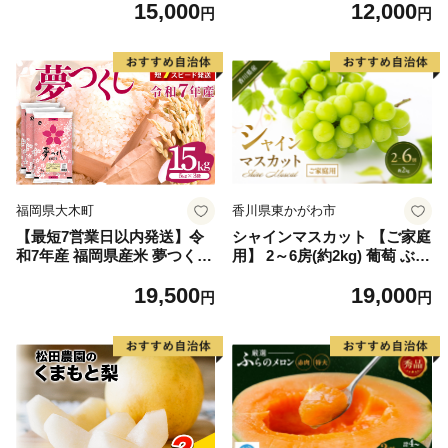
15,000
12,000
毛和牛 ブランド牛 九州 ハン
円
円
バーグ 牛肉 豚肉 国産 お弁当
おかず 惣菜 おすすめ 人気】
(H083106)
福岡県大木町
香川県東かがわ市
【最短7営業日以内発送】令
シャインマスカット 【ご家庭
和7年産 福岡県産米 夢つくし
用】 2～6房(約2kg) 葡萄 ぶど
15kg 精米 ※北海道・沖縄・
う ブドウ フルーツ 果物 くだ
19,500
19,000
離島は配送不可
もの 果実 旬の果物 旬のフル
円
円
ーツ 香川 香川県 東かがわ市