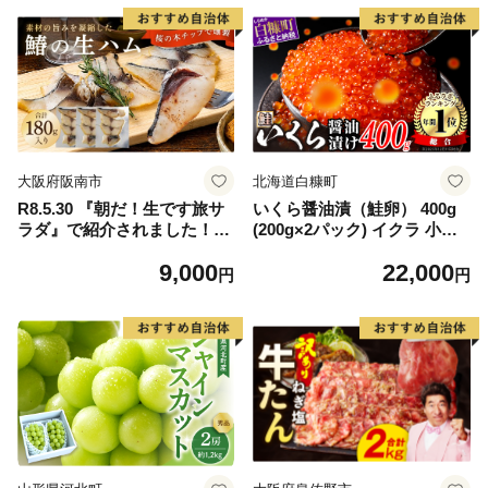
大阪府阪南市
北海道白糠町
R8.5.30 『朝だ！生です旅サ
いくら醤油漬（鮭卵） 400g
ラダ』で紹介されました！朝
(200g×2パック) イクラ 小分
日放送（ABCテレビ） 鰆の
け いくら醤油漬 鮭いくら い
9,000
22,000
生ハム ×3パック（1パックあ
くら醤油漬け 鮭 鮭卵 ikura
円
円
たり、約15g × 約4枚入）さ
醤油いくら 冷凍いくら いく
わら 燻製 熟成
ら北海道 醤油鮭いくら 人気
大好評品 北海道 白糠町