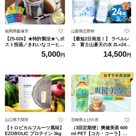
日本 ふかむし茶 ふかむし 家
庭用 自宅用 ちゃ りょくちゃ
ふかむしちゃ 急須 甘み 川崎
町 送料無料
福岡県飯塚市
山梨県忍野村
【Z5-026】★特許製法★＼ポ
【最短2日発送！】 ラベルレ
スト投函／きれいなコーヒー
ス 富士山蒼天の水 2L×24本
ドリップバッグ9種セット(18
（4ケース）※離島不可 天然
5,000
14,500
円
円
袋)ゆうパケットでお届け！
水 ミネラルウォーター 水 ペ
ットボトル 2000ml バナジウ
ム天然水 飲料水 軟水 鉱水 国
産 シリカ ミネラル 美容 備蓄
防災 長期保存 富士山 山梨県
忍野村
山口県下関市
宮崎県えびの市
【トロピカルフルーツ風味】
（3回定期便）爽健美茶 600
EZOBOLIC プロテイン 3kg
ml PET【コカ・コーラ】ペ