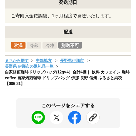
発送期日
ご寄附入金確認後、1ヶ月程度で発送いたします。
配送
常温
冷蔵
冷凍
別送不可
まちから探す
中部地方
長野県伊那市
長野県 伊那市の返礼品一覧
自家焙煎珈琲ドリップバッグ(12g×4）合計4個｜ 飲料 カフェイン 珈琲
coffee 自家焙煎珈琲 ドリップバッグ 伊那 長野 信州 ふるさと納税
【006-31】
このページをシェアする