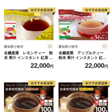
愛知県小牧市
愛知県小牧市
名糖産業 レモンティー 粉
名糖産業 アップルティー
末 果汁 インスタント 紅茶 ビ
粉末 果汁 インスタント 紅茶
タミンC 袋 ロングセラー 粉
ティー ビタミンC 袋 ロング
22,000
22,000
円
円
末飲料 粉末茶 簡単 手軽 ホッ
セラー 粉末飲料 粉末茶 簡単
ト アイス
手軽 ホット アイス