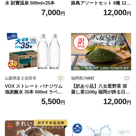
水 財寶温泉 500ml×25本
路島アソートセット 6種 120
袋 飲み比べ コーヒー
7,000
12,000
円
円
山梨県富士吉田市
福岡県川崎町
VOX ストレート バナジウム
【訳あり品】八女星野茶 深
強炭酸水 35本 500ml ラベル
蒸し茶1100g 福岡が誇る日本
レス【富士吉田市限定カート
茶_ 訳アリ 常温 お茶 茶袋 常
5,500
12,000
円
円
ン】
備品 おちゃ ocha 茶葉 緑茶
飲料 飲み物 八女 茶 日本茶
深むし茶 深蒸し 訳あり お茶
っぱ tea 八女茶 お手軽 簡単
小分け お土産 お取り寄せ グ
ルメ 福岡 九州 福岡県 国産