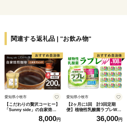
関連する返礼品 | "お飲み物"
愛知県小牧市
愛知県小牧市
【こだわりの贅沢コーヒー】
【2ヶ月に1回 計3回定期
「Sunny side」の自家焙煎珈
便】植物性乳酸菌ラブレW
琲こまきブレンド（200g）
プレーン36本（計108本）
8,000
36,000
円
円