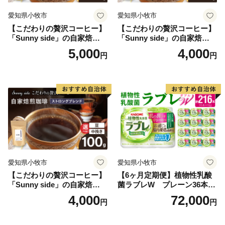
愛知県小牧市
愛知県小牧市
【こだわりの贅沢コーヒー】
【こだわりの贅沢コーヒー】
「Sunny side」の自家焙煎珈
「Sunny side」の自家焙煎珈
琲こまきブレンド（100g）
琲サニーブレンド（100g）
5,000
4,000
円
円
愛知県小牧市
愛知県小牧市
【こだわりの贅沢コーヒー】
【6ヶ月定期便】植物性乳酸
「Sunny side」の自家焙煎珈
菌ラブレW プレーン36本
琲ストロングブレンド（100
（計216本）
4,000
72,000
円
円
g）