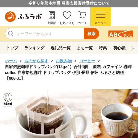
令和８年熊本地震 災害支援寄付受付について
上限額
お気に入り
カート
メニュー
検索
トップ
ランキング
返礼品一覧
まち一覧
特集
初心者ガイド
ホーム
ものから探す
お飲み物
コーヒー
自家焙煎珈琲ドリップバッグ(12g×4）合計4個｜ 飲料 カフェイン 珈琲
coffee 自家焙煎珈琲 ドリップバッグ 伊那 長野 信州 ふるさと納税
【006-31】