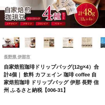
長野県 伊那市
自家焙煎珈琲ドリップバッグ(12g×4）合
計4個｜ 飲料 カフェイン 珈琲 coffee 自
家焙煎珈琲 ドリップバッグ 伊那 長野 信
州 ふるさと納税【006-31】