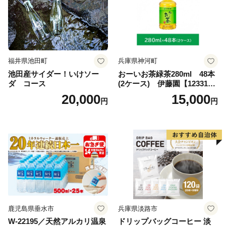
福井県池田町
兵庫県神河町
池田産サイダー！いけソー
おーいお茶緑茶280ml 48本
ダ コース
(2ケース) 伊藤園【123317
3】
20,000
15,000
円
円
鹿児島県垂水市
兵庫県淡路市
W-22195／天然アルカリ温泉
ドリップバッグコーヒー 淡