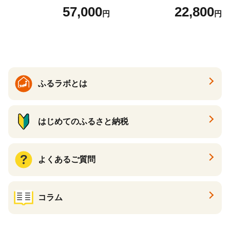
ットボトル 1ケース(24本) 定
57,000
22,800
円
円
期便 3回(72本) セット お茶
カフェインゼロ ノンカフェ
イン ハトムギ ブレンド茶 宮
崎県 えびの市 送料無料
ふるラボとは
はじめてのふるさと納税
よくあるご質問
コラム