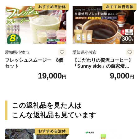
愛知県小牧市
愛知県小牧市
フレッシュスムージー 8個
【こだわりの贅沢コーヒー】
セット
「Sunny side」の自家焙煎珈
琲ブレンド珈琲飲み比べセッ
19,000
9,000
円
円
ト（300g）
この返礼品を見た人は
こんな返礼品も見ています