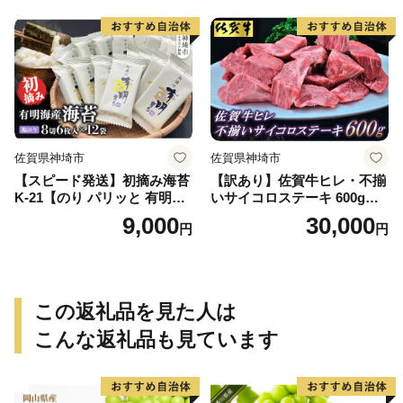
やつ】(H094113)
佐賀県神埼市
佐賀県神埼市
【スピード発送】初摘み海苔
【訳あり】佐賀牛ヒレ・不揃
K-21【のり パリッと 有明海
いサイコロステーキ 600g
産 旨味 塩味 味付 焼き 極上
【訳あり 牛肉 牛 佐賀牛 不揃
9,000
30,000
円
円
絶品 無添加 ミネラル 天然
い ヒレ 切り落とし 600g】(H
塩】(H029126)
065121)
この返礼品を見た人は
こんな返礼品も見ています