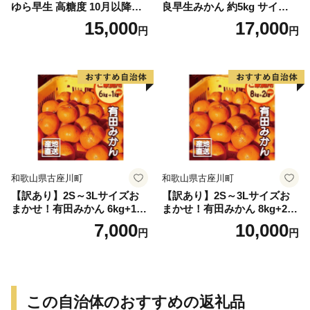
ゆら早生 高糖度 10月以降発
良早生みかん 約5kg サイズお
送 マルチ被覆栽培
まかせ【sml106C】
15,000
17,000
円
円
和歌山県古座川町
和歌山県古座川町
【訳あり】2S～3Lサイズお
【訳あり】2S～3Lサイズお
まかせ！有田みかん 6kg+1kg
まかせ！有田みかん 8kg+2kg
保証分 11月から12月下旬ま
保証分 11月から12月下旬ま
7,000
10,000
円
円
でに順次発送致します。 / 訳
でに順次発送致します。 / 訳
ありみかん 有田みかん みか
ありみかん 有田みかん みか
ん ミカン 蜜柑 柑橘 温州みか
ん ミカン 蜜柑 柑橘 温州みか
ん 和歌山 ご家庭用
ん 和歌山 ご家庭用
この自治体のおすすめの返礼品