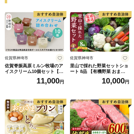
佐賀県神埼市
佐賀県神埼市
佐賀脊振高原ミルン牧場のア
里山で採れた野菜セットショ
イスクリーム10個セット【手
ート 8品 【有機野菜 おまか
作り 濃厚 生乳 ミルク バニラ
せ野菜セット イタリア野菜
11,000
10,000
円
円
抹茶 チョコ ストロベリー ラ
西洋野菜】(H078101)
ムレーズン】(H102122)