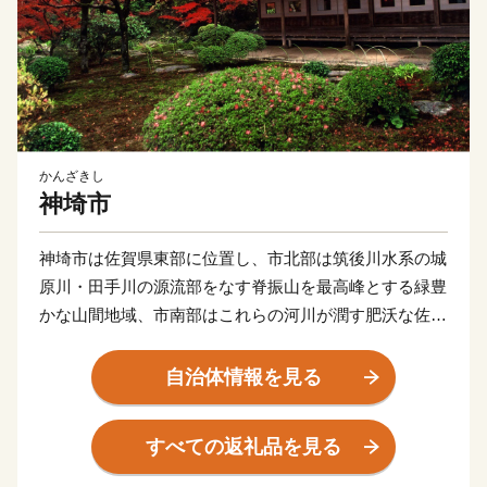
かんざきし
神埼市
神埼市は佐賀県東部に位置し、市北部は筑後川水系の城
原川・田手川の源流部をなす脊振山を最高峰とする緑豊
かな山間地域、市南部はこれらの河川が潤す肥沃な佐賀
平野からなる穀倉地帯となっています。
市内には吉野ヶ里遺跡や歴史的建造物、神社などの多
自治体情報を見る
くの歴史的、文化的遺産があり、様々な郷土芸能や伝統
行事が継承され、地域文化として形成されています。
すべての返礼品を見る