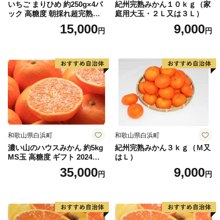
いちご まりひめ 約250g×4パ
紀州完熟みかん１０ｋｇ（家
ック 高糖度 朝採れ超完熟ま
庭用大玉・２Ｌ又は３Ｌ）
りひめ 1月以降発送分
15,000
9,000
円
円
和歌山県白浜町
和歌山県白浜町
濃い山のハウスみかん 約5kg
紀州完熟みかん３ｋｇ（Ｍ又
MS玉 高糖度 ギフト 2024年7
はＬ）
月以降発送分
35,000
9,000
円
円