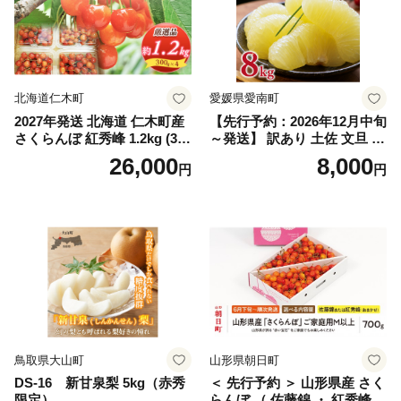
マスカット 贈答 ギフト 産地
笛吹市 シャインマスカット
笛吹 葡萄 国産 ぶどう 人気
国産 1.2kg 先行｜
北海道仁木町
愛媛県愛南町
2027年発送 北海道 仁木町産
【先行予約：2026年12月中旬
さくらんぼ 紅秀峰 1.2kg (300
～発送】 訳あり 土佐 文旦 8k
g×4パック) Lサイズ以上 旬
g (Mサイズ以上サイズミック
26,000
8,000
円
円
桜桃 産地直送 サクランボ チ
ス) 8000円 わけあり ぶんた
ェリー フルーツ 果物 果物類
ん みかん mikan 蜜柑 ミカン
仁木町 仁木 [松山商店]
土佐文旦 家庭用 産地直送 国
産 農家直送 期間限定 特産品
サイズミックス くらもとフ
ァーム 愛南町 愛媛県
鳥取県大山町
山形県朝日町
DS-16 新甘泉梨 5kg（赤秀
＜ 先行予約 ＞ 山形県産 さく
限定）
らんぼ （ 佐藤錦 ・ 紅秀峰