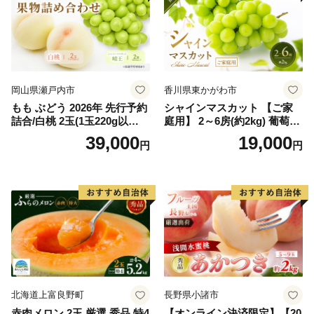
岡山県瀬戸内市
香川県東かがわ市
もも ぶどう 2026年 先行予約
シャインマスカット 【ご家
詰合/白桃 2玉(1玉220g以
庭用】 2～6房(約2kg) 葡萄 ぶ
上)・シャインマスカット 晴
どう ブドウ フルーツ 果物 く
39,000
19,000
円
円
王 2房(1房480g以上) 化粧箱
だもの 果実 旬の果物 旬のフ
入り 岡山県産 国産 フルーツ
ルーツ 香川 香川県 東かがわ
果物 ギフト
市
北海道上富良野町
長野県小諸市
赤肉メロン 2玉 厳選 秀品 特4
【オンライン決済限定】【20