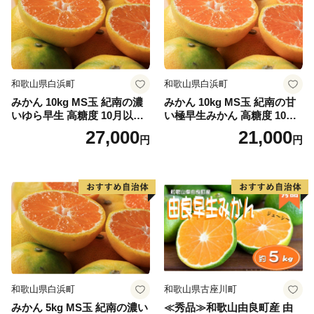
和歌山県白浜町
和歌山県白浜町
みかん 10kg MS玉 紀南の濃
みかん 10kg MS玉 紀南の甘
いゆら早生 高糖度 10月以降
い極早生みかん 高糖度 10月
発送 マルチ被覆栽培
以降発送 マルチ被覆栽培
27,000
21,000
円
円
和歌山県白浜町
和歌山県古座川町
みかん 5kg MS玉 紀南の濃い
≪秀品≫和歌山由良町産 由