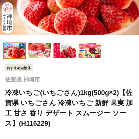
おすすめ自治体
佐賀県 神埼市
冷凍いちご(いちごさん)1kg(500g×2)【佐
賀県 いちごさん 冷凍いちご 新鮮 果実 加
工 甘さ 香り デザート スムージー ソー
ス】(H116229)