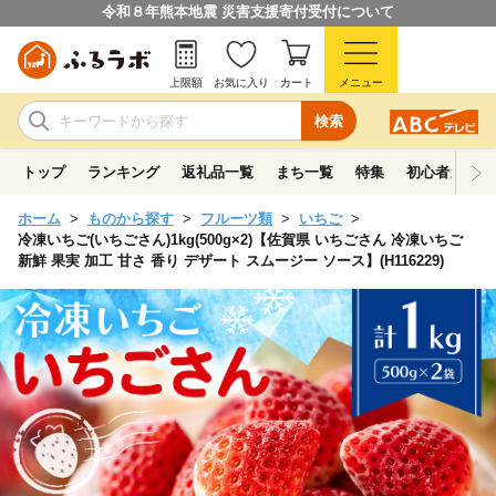
令和８年熊本地震 災害支援寄付受付について
上限額
お気に入り
カート
メニュー
検索
トップ
ランキング
返礼品一覧
まち一覧
特集
初心者ガイド
ホーム
ものから探す
フルーツ類
いちご
冷凍いちご(いちごさん)1kg(500g×2)【佐賀県 いちごさん 冷凍いちご
新鮮 果実 加工 甘さ 香り デザート スムージー ソース】(H116229)