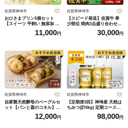
佐賀県神埼市
佐賀県神埼市
おひさまプリン5個セット
【スピード発送】佐賀牛 希
【スイーツ 平飼い 無添加 有
少部位 焼肉3点盛り合わせ
精卵 ミルン牧場 牛乳 プリン
【赤身系さっぱり】600g（2
11,000
30,000
円
円
県 プリンマップ】(H073108)
00g×3種）A5 A4【希少 国産
和牛 牛肉 肉 牛 焼肉】(H085
141)
佐賀県神埼市
佐賀県神埼市
自家製天然酵母のベーグルセ
【定期便3回】神埼産 天然は
ット【パンと器のコネル】
ちみつ(計6kg) 定期コースH
【パンと器のコネル もっち
【国産 神埼産 おすすめ 無添
12,000
98,000
円
円
りベーグル 国産小麦 パン 自
加 贈り物 定期便】(H049133)
家製 天然酵母 玄米麹 朝食 お