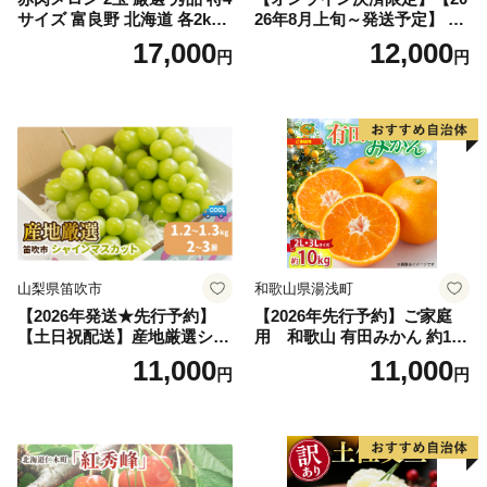
サイズ 富良野 北海道 各2kg
26年8月上旬～発送予定】 先
～2.6kg 2玉 セット ファーム
行予約 「浅間水蜜桃プレミ
17,000
12,000
円
円
富良野 メロン めろん 果物 く
アム」 もも あかつき 秀品 約
だもの フルーツ デザート 旬
2kg 5～9玉 贈答品 ふるさと
の果物 旬のフルーツ
納税 果物 桃 フルーツ モモ
果肉 長野県産 小諸市
山梨県笛吹市
和歌山県湯浅町
【2026年発送★先行予約】
【2026年先行予約】ご家庭
【土日祝配送】産地厳選シャ
用 和歌山 有田みかん 約10k
インマスカット1.2kg～1.3kg
g (2L、3Lサイズ)【湯浅町】
11,000
11,000
円
円
（2房～3房）※沖縄・離島配
_ZJ6079
送不可※ 106-003-sku02-26y
｜シャインマスカット 発送
笛吹市 山梨県 フルーツ 果物
ぶどう 葡萄 大粒 シャインマ
スカット おすすめ シャイン