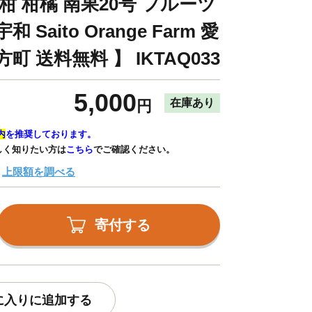
柑 柑橘 南果20号 フルーツ
Saito Orange Farm 愛
町 送料無料 】 IKTAQ033
5,000
在庫あり
円
内
を推奨しております。
しく知りたい方は
こちら
でご確認ください。
上限額を調べる
寄付する
に入りに追加する