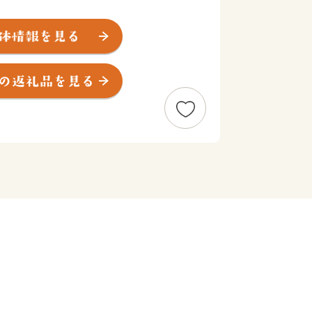
白砂の連なる海岸、北の瀬戸内海側はリ
年間平均気温16℃の温暖な海洋性気
段々畑で温州みかん、清見タンゴール、
盛んです。
高級魚の一本釣りや採介藻、底引き網漁
の中に人々の暮らしが息づいています。
暮らしが営まれてきた伊方町ですが、少
、町の将来への不安感や危機感から、町
組んでいます。例えば、県立三崎高校は
や地元企業との協働イベントなどを通じ
発信。その甲斐あって、分校化の見送り
生も順調に増加しています。
と地域コミュニティの絆を活かして、ふ