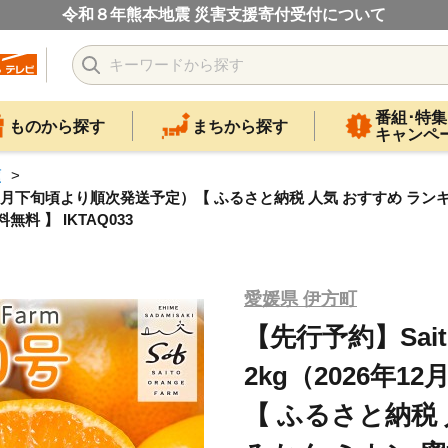
令和８年熊本地震 災害支援寄付受付について
番組･特集
ものから探す
まちから探す
キャンペ
類
026年12月下旬頃より順次発送予定）【 ふるさと納税 人気 おすすめ ラン
料無料 】 IKTAQ033
愛媛県 伊方町
【先行予約】Saito
2kg（2026年
【 ふるさと納税