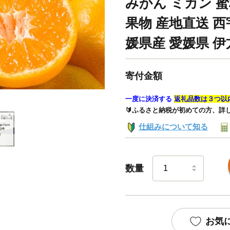
みかん ミカン 蜜
果物 産地直送 西宇和 
媛県産 愛媛県 伊方
寄付金額
一度に決済する
返礼品数は３つ以
🔰ふるさと納税が初めての方、詳
仕組みについて知る
数量
お気