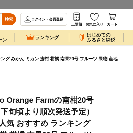
検索
ログイン・会員登録
上限額
お気に入り
カート
はじめての
ランキング
ーン
ふるさと納税
キング みかん ミカン 蜜柑 柑橘 南果20号 フルーツ 果物 産地
 Orange Farmの南柑20号
12月下旬頃より順次発送予定）
 人気 おすすめ ランキング