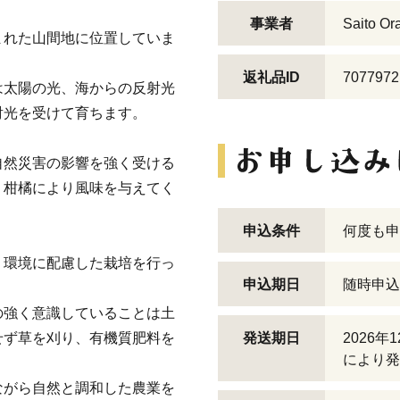
事業者
Saito Or
まれた山間地に位置していま
返礼品ID
7077972
は太陽の光、海からの反射光
射光を受けて育ちます。
自然災害の影響を強く受ける
・柑橘により風味を与えてく
申込条件
何度も申
、環境に配慮した栽培を行っ
申込期日
随時申込
の強く意識していることは土
せず草を刈り、有機質肥料を
発送期日
2026
により発
ながら自然と調和した農業を