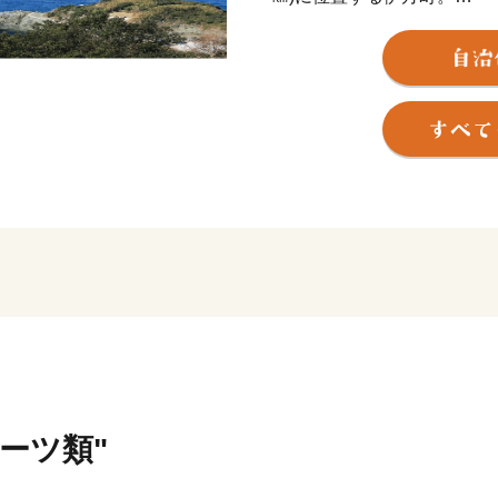
南の宇和海側はなだらかな
アス式海岸を形成しており、
候に恵まれた伊方町では、
デコポンなどの果樹栽培が
天然の好漁場にも恵まれ、
業が主に営まれ美しい自然
美しい自然とともに豊かな
子高齢化率が県内でも高く
をあげて地域活性化に取り
分校化の危機の中、自治体
て、地域の魅力を積極的に
が決定し、県外からの入学
ルーツ類"
ここにしかない自然の恵み