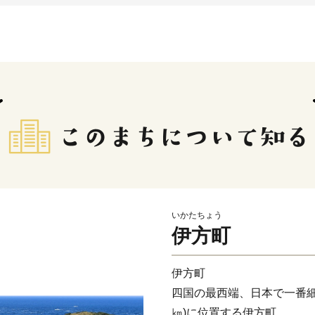
いかたちょう
伊方町
伊方町
四国の最西端、日本で一番細
㎞)に位置する伊方町。