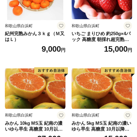
和歌山県白浜町
和歌山県白浜町
紀州完熟みかん３ｋｇ（Ｍ又
いちご まりひめ 約250g×4パ
はＬ）
ック 高糖度 朝採れ超完熟ま
りひめ 1月以降発送分
9,000
15,000
円
円
和歌山県白浜町
和歌山県白浜町
みかん 10kg MS玉 紀南の濃
みかん 5kg MS玉 紀南の濃い
いゆら早生 高糖度 10月以降
ゆら早生 高糖度 10月以降発
発送 マルチ被覆栽培
送 マルチ被覆栽培