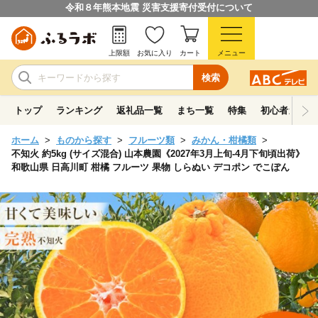
令和８年熊本地震 災害支援寄付受付について
上限額
お気に入り
カート
メニュー
検索
トップ
ランキング
返礼品一覧
まち一覧
特集
初心者ガイド
ホーム
ものから探す
フルーツ類
みかん・柑橘類
不知火 約5kg (サイズ混合) 山本農園《2027年3月上旬-4月下旬頃出荷》
和歌山県 日高川町 柑橘 フルーツ 果物 しらぬい デコポン でこぽん