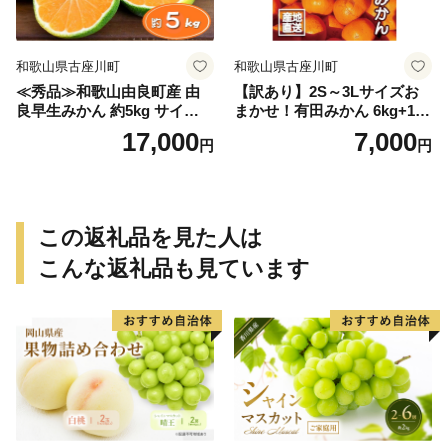
和歌山県古座川町
和歌山県古座川町
≪秀品≫和歌山由良町産 由
【訳あり】2S～3Lサイズお
良早生みかん 約5kg サイズお
まかせ！有田みかん 6kg+1kg
まかせ【sml106C】
保証分 11月から12月下旬ま
17,000
7,000
円
円
でに順次発送致します。 / 訳
ありみかん 有田みかん みか
ん ミカン 蜜柑 柑橘 温州みか
ん 和歌山 ご家庭用
この返礼品を見た人は
こんな返礼品も見ています