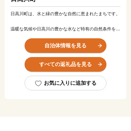
日高川町は、水と緑の豊かな自然に恵まれたまちです。
温暖な気候や日高川の豊かな水など特有の自然条件を生
かし、温州みかんなどの柑橘類をはじめ、ミニトマトな
どの野菜類の農産物や、生産量日本一を誇る紀州備長
自治体情報を見る
炭、千両や椎茸等の林産物も多く生産しています。
すべての返礼品を見る
また、安珍清姫伝説で有名な道成寺や、奇祭で有名な丹
生神社の笑い祭、
寒川祭など有形・無形の文化遺産が多くある一方、
お気に入りに追加する
長さ日本一を誇る藤棚ロード、宿泊を兼ね備えた温泉施
設、キャンプ場、
小コンサート等が可能な文化施設やスポーツ施設もあ
り、様々な体験が出来ます。
【業務委託先への委託について】