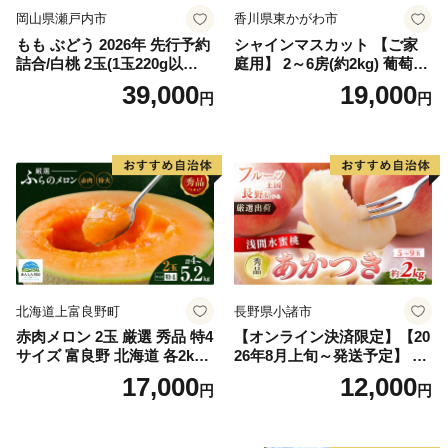
岡山県瀬戸内市
香川県東かがわ市
もも ぶどう 2026年 先行予約
シャインマスカット 【ご家
詰合/白桃 2玉(1玉220g以
庭用】 2～6房(約2kg) 葡萄 ぶ
上)・シャインマスカット 晴
どう ブドウ フルーツ 果物 く
39,000
19,000
円
円
王 2房(1房480g以上) 化粧箱
だもの 果実 旬の果物 旬のフ
入り 岡山県産 国産 フルーツ
ルーツ 香川 香川県 東かがわ
果物 ギフト
市
北海道上富良野町
長野県小諸市
赤肉メロン 2玉 厳選 秀品 特4
【オンライン決済限定】【20
サイズ 富良野 北海道 各2kg
26年8月上旬～発送予定】 先
～2.6kg 2玉 セット ファーム
行予約 「浅間水蜜桃プレミ
17,000
12,000
円
円
富良野 メロン めろん 果物 く
アム」 もも あかつき 秀品 約
だもの フルーツ デザート 旬
2kg 5～9玉 贈答品 ふるさと
の果物 旬のフルーツ
納税 果物 桃 フルーツ モモ