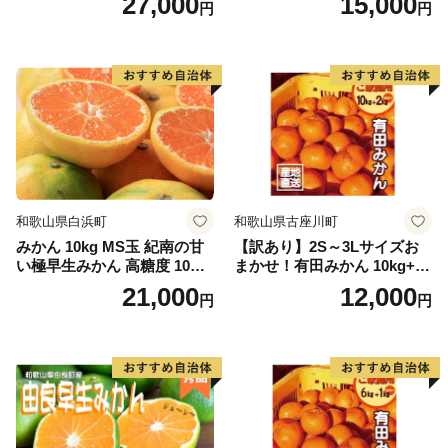
27,000
15,000
円
円
和歌山県白浜町
和歌山県古座川町
みかん 10kg MS玉 紀南の甘
【訳あり】2S～3Lサイズお
い極早生みかん 高糖度 10月
まかせ！有田みかん 10kg+2k
以降発送 マルチ被覆栽培
g保証分 11月から12月下旬ま
21,000
12,000
円
円
でに順次発送致します。 / 訳
ありみかん 有田みかん みか
ん ミカン 蜜柑 柑橘 温州みか
ん 和歌山 ご家庭用