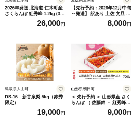
北海道仁木町
愛媛県愛南町
2026年発送 北海道 仁木町産
【先行予約：2026年12月中旬
さくらんぼ 紅秀峰 1.2kg (300
～発送】 訳あり 土佐 文旦 8k
g×4パック) Lサイズ以上 旬
g (Mサイズ以上サイズミック
26,000
8,000
円
円
桜桃 産地直送 サクランボ チ
ス) 8000円 わけあり ぶんた
ェリー フルーツ 果物 果物類
ん みかん mikan 蜜柑 ミカン
仁木町 仁木 [松山商店]
土佐文旦 家庭用 産地直送 国
産 農家直送 期間限定 特産品
サイズミックス くらもとフ
ァーム 愛南町 愛媛県
鳥取県大山町
山形県朝日町
DS-16 新甘泉梨 5kg（赤秀
＜ 先行予約 ＞ 山形県産 さく
限定）
らんぼ （ 佐藤錦 ・ 紅秀峰
） ご家庭用 M以上 700g 【20
19,000
9,000
円
円
26年6月下旬から7月上旬発
送】 山形県 果物 フルーツ 初
夏 夏 送料無料