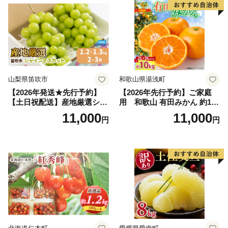
果肉 長野県産 小諸市
山梨県笛吹市
和歌山県湯浅町
【2026年発送★先行予約】
【2026年先行予約】ご家庭
【土日祝配送】産地厳選シャ
用 和歌山 有田みかん 約10k
インマスカット1.2kg～1.3kg
g (2L、3Lサイズ)【湯浅町】
11,000
11,000
円
円
（2房～3房）※沖縄・離島配
_ZJ6079
送不可※ 106-003-sku02-26y
｜シャインマスカット 発送
笛吹市 山梨県 フルーツ 果物
ぶどう 葡萄 大粒 シャインマ
スカット おすすめ シャイン
マスカット 贈答 ギフト 産地
笛吹市 シャインマスカット
笛吹 葡萄 国産 ぶどう 人気
国産 1.2kg 先行｜