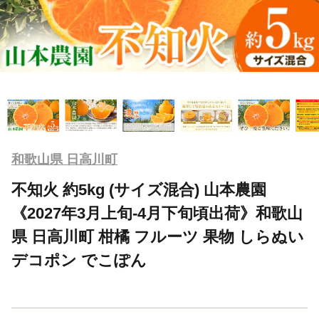
和歌山県 日高川町
不知火 約5kg (サイズ混合) 山本農園
《2027年3月上旬-4月下旬頃出荷》和歌山
県 日高川町 柑橘 フルーツ 果物 しらぬい
デコポン でこぽん