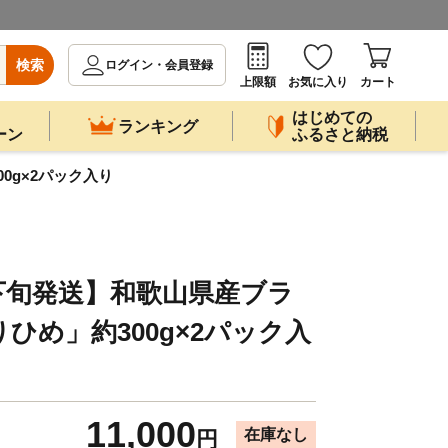
検索
ログイン・会員登録
上限額
お気に入り
カート
はじめての
ランキング
ーン
ふるさと納税
0g×2パック入り
下旬発送】和歌山県産ブラ
ひめ」約300g×2パック入
11,000
在庫なし
円