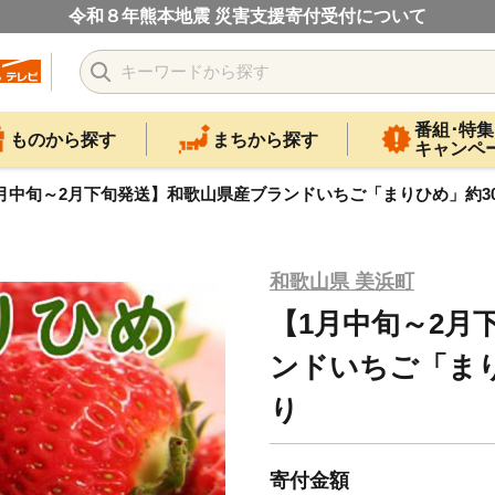
令和８年熊本地震 災害支援寄付受付について
番組･特集
ものから探す
まちから探す
キャンペ
月中旬～2月下旬発送】和歌山県産ブランドいちご「まりひめ」約30
和歌山県 美浜町
【1月中旬～2月
ンドいちご「まり
り
寄付金額