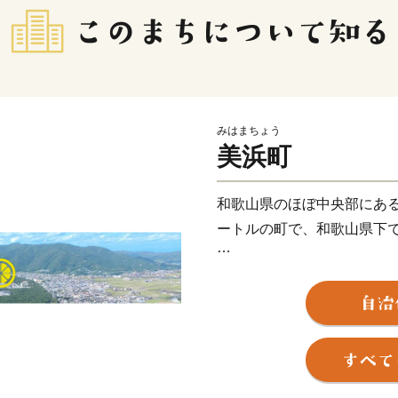
みはまちょう
美浜町
和歌山県のほぼ中央部にあ
ートルの町で、和歌山県下
当地は年間平均気温１６．
月で６．３度と温暖ですが
年間平均降水量は１，８０
どの被害を数多く受けてい