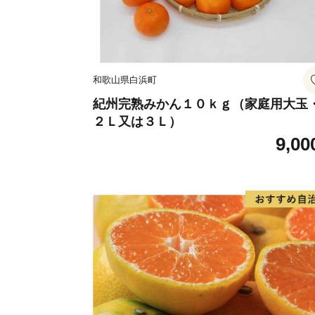
和歌山県白浜町
紀州完熟みかん１０ｋｇ（家庭用大玉
２Ｌ又は３Ｌ）
9,00