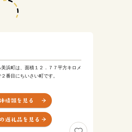
る美浜町は、面積１２．７７平方キロメ
で２番目にちいさい町です。
６度と高く、最暖月で２７．５度、最寒
、
９ミリで、以前から台風、水害、高潮な
ます。