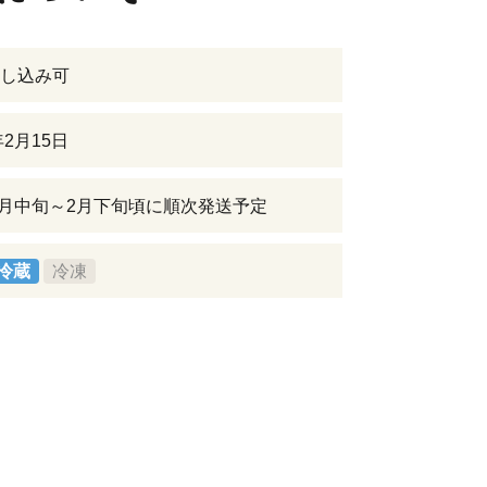
し込み可
年2月15日
年1月中旬～2月下旬頃に順次発送予定
冷蔵
冷凍