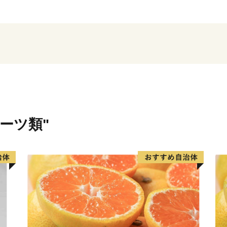
太平洋に面する”煙樹ヶ浜（
キロメートル、
幅は広い所で約５００メー
海岸県立自然公園のまん中
ルーツ類"