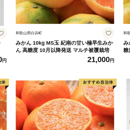
和歌山県白浜町
和
・
みかん 10kg MS玉 紀南の甘い極早生みか
み
ん 高糖度 10月以降発送 マルチ被覆栽培
糖
0
21,000
円
円