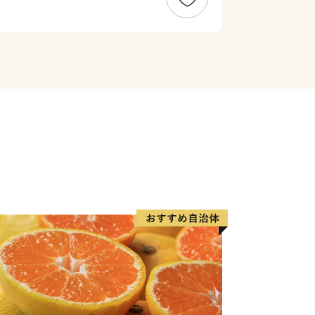
えんじゅがはま）”には、全長約４．５
トルの近畿最大の松林がひろがり、煙樹
を形成しています。