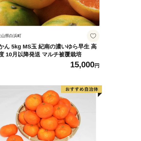
歌山県白浜町
かん 5kg MS玉 紀南の濃いゆら早生 高
度 10月以降発送 マルチ被覆栽培
15,000
円