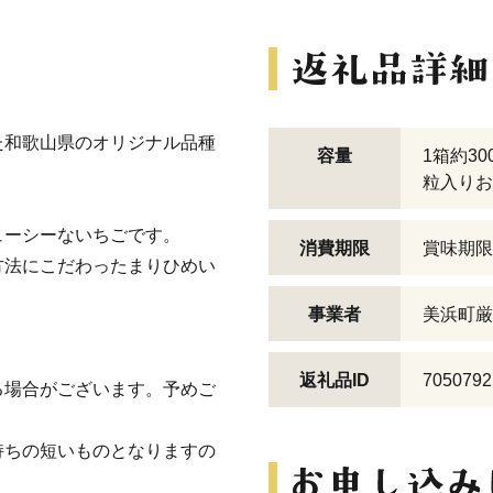
た和歌山県のオリジナル品種
容量
1箱約30
粒入りお
ューシーないちごです。
消費期限
賞味期限
方法にこだわったまりひめい
事業者
美浜町厳
返礼品ID
7050792
る場合がございます。予めご
持ちの短いものとなりますの