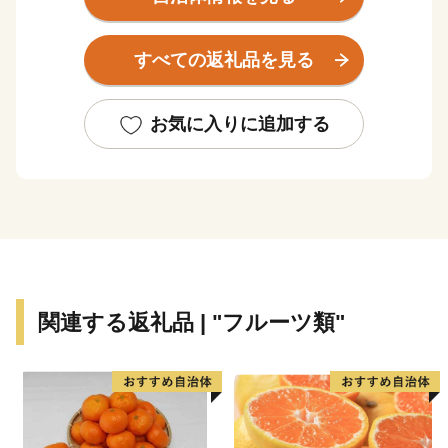
す。また、鎌倉時代に起源を持つ「醤油醸造の発祥の
地」として国の日本遺産に認定されており、 醸造業で
すべての返礼品を見る
栄えた伝統的な町並みには今も醤油の香りが漂っていま
す。
お気に入りに追加する
★ABCテレビのニュース情報番組「newsおかえり」で
株式会社「角長」の醤油が紹介されました！
👉株式会社「角長」の ふるさと記念3点セット
👉株式会社「角長」の ふるさと記念4点セット
★ABCテレビの「Re:Re:レストラン」で、「ザッハト
関連する返礼品 | "フルーツ類"
ルテ」「湯浅醤油まんじゅう」「プレミアムジェラー
ト」が紹介されました！
👉ザッハトルテ
👉湯浅醤油まんじゅう
👉プレミアムジェラート