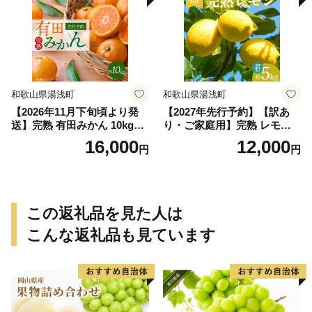
和歌山県湯浅町
和歌山県湯浅町
【2026年11月下旬頃より発
【2027年先行予約】【訳あ
送】完熟 有田みかん 10kg_G
り・ご家庭用】完熟 レモン 5
7047
kg 皮まで使用可能（栽培期
16,000
12,000
円
円
間中農薬不使用）_EA6023n
この返礼品を見た人は
こんな返礼品も見ています