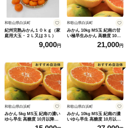
和歌山県白浜町
和歌山県白浜町
紀州完熟みかん１０ｋｇ（家
みかん 10kg MS玉 紀南の甘
庭用大玉・２Ｌ又は３Ｌ）
い極早生みかん 高糖度 10月
以降発送 マルチ被覆栽培
9,000
21,000
円
円
和歌山県白浜町
和歌山県白浜町
みかん 5kg MS玉 紀南の濃い
みかん 10kg MS玉 紀南の濃
ゆら早生 高糖度 10月以降発
いゆら早生 高糖度 10月以降
送 マルチ被覆栽培
発送 マルチ被覆栽培