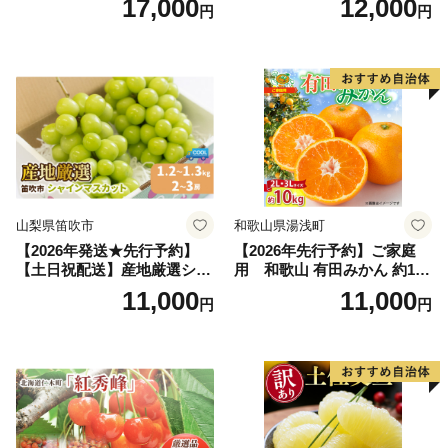
17,000
12,000
円
円
富良野 メロン めろん 果物 く
アム」 もも あかつき 秀品 約
だもの フルーツ デザート 旬
2kg 5～9玉 贈答品 ふるさと
の果物 旬のフルーツ
納税 果物 桃 フルーツ モモ
果肉 長野県産 小諸市
山梨県笛吹市
和歌山県湯浅町
【2026年発送★先行予約】
【2026年先行予約】ご家庭
【土日祝配送】産地厳選シャ
用 和歌山 有田みかん 約10k
インマスカット1.2kg～1.3kg
g (2L、3Lサイズ)【湯浅町】
11,000
11,000
円
円
（2房～3房）※沖縄・離島配
_ZJ6079
送不可※ 106-003-sku02-26y
｜シャインマスカット 発送
笛吹市 山梨県 フルーツ 果物
ぶどう 葡萄 大粒 シャインマ
スカット おすすめ シャイン
マスカット 贈答 ギフト 産地
笛吹市 シャインマスカット