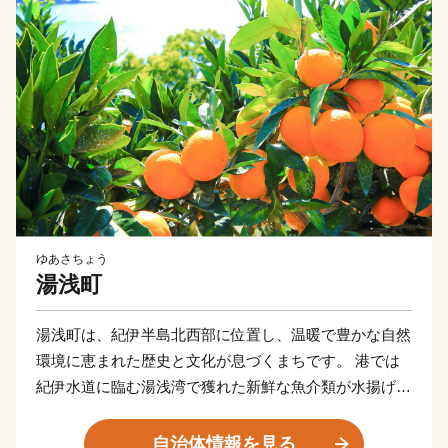
ゆあさちょう
湯浅町
湯浅町は、紀伊半島北西部に位置し、温暖で豊かな自然
環境に恵まれた歴史と文化が息づくまちです。 港では
紀伊水道に臨む湯浅湾で獲れた新鮮な魚介類が水揚げさ
れ、山々には段々畑が広がり｢有田みかん｣「田村みか
ん」などの ブランドで有名な柑橘類の栽培が盛んで
自治体情報を見る