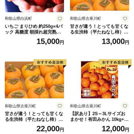
和歌山県白浜町
和歌山県古座川町
いちご まりひめ 約250g×4パ
甘さが違う！とっても甘くな
ック 高糖度 朝採れ超完熟ま
る生渋柿（平たねなし柿）吊
りひめ 1月以降発送分
るし柿用 T字枝or吊るしクリ
15,000
13,000
円
円
ップ付付約1.5～2kg 約6～1
2個＜2026年10月中旬～11月
上旬ごろ順次発送＞Ted【art
017B】
和歌山県古座川町
和歌山県古座川町
甘さが違う！とっても甘くな
【訳あり】2S～3Lサイズお
る生渋柿（平たねなし柿）吊
まかせ！有田みかん 10kg+2k
るし柿用 T字枝or吊るしクリ
g保証分 11月から12月下旬ま
22,000
12,000
円
円
ップ付約4.5～5kg 約24～30
でに順次発送致します。 / 訳