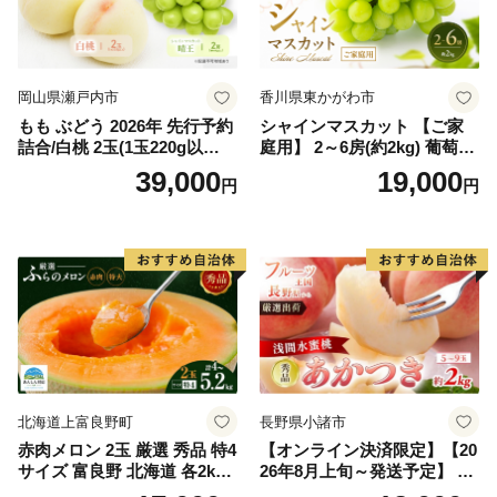
岡山県瀬戸内市
香川県東かがわ市
もも ぶどう 2026年 先行予約
シャインマスカット 【ご家
詰合/白桃 2玉(1玉220g以
庭用】 2～6房(約2kg) 葡萄 ぶ
上)・シャインマスカット 晴
どう ブドウ フルーツ 果物 く
39,000
19,000
円
円
王 2房(1房480g以上) 化粧箱
だもの 果実 旬の果物 旬のフ
入り 岡山県産 国産 フルーツ
ルーツ 香川 香川県 東かがわ
果物 ギフト
市
北海道上富良野町
長野県小諸市
赤肉メロン 2玉 厳選 秀品 特4
【オンライン決済限定】【20
サイズ 富良野 北海道 各2kg
26年8月上旬～発送予定】 先
～2.6kg 2玉 セット ファーム
行予約 「浅間水蜜桃プレミ