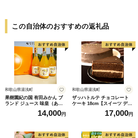
個＜2026年10月中旬～順次発
ありみかん 有田みかん みか
送＞-Ted【art016B】
ん ミカン 蜜柑 柑橘 温州みか
ん 和歌山 ご家庭用
この自治体のおすすめの返礼品
和歌山県湯浅町
和歌山県湯浅町
果樹園紀の国 有田みかん ブ
ザッハトルテ チョコレート
ランド ジュース 味皇（あじ
ケーキ 18cm【スイーツ デザ
おう）720ml×3本 セット【和
ート ケーキ ギフト プレゼン
14,000
17,000
円
円
歌山 みかんジュース ミカン
ト 冷凍 6号】_AS6001n
ジュース ストレート 無添加
果汁100% 有田】_ZY6001n