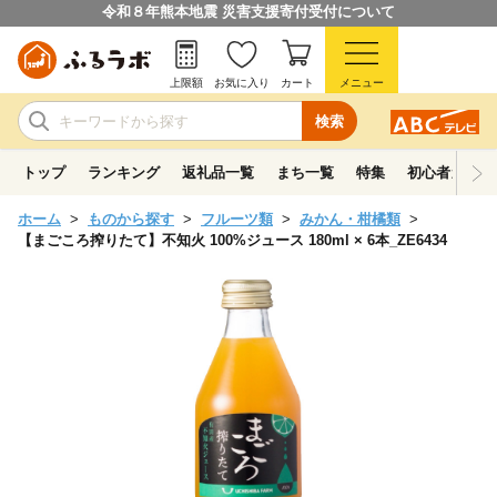
令和８年熊本地震 災害支援寄付受付について
上限額
お気に入り
カート
メニュー
検索
トップ
ランキング
返礼品一覧
まち一覧
特集
初心者ガイド
ホーム
ものから探す
フルーツ類
みかん・柑橘類
【まごころ搾りたて】不知火 100%ジュース 180ml × 6本_ZE6434