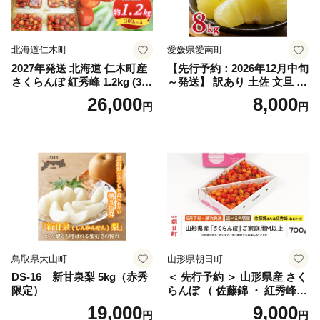
笛吹 葡萄 国産 ぶどう 人気
国産 1.2kg 先行｜
北海道仁木町
愛媛県愛南町
2027年発送 北海道 仁木町産
【先行予約：2026年12月中旬
さくらんぼ 紅秀峰 1.2kg (300
～発送】 訳あり 土佐 文旦 8k
g×4パック) Lサイズ以上 旬
g (Mサイズ以上サイズミック
26,000
8,000
円
円
桜桃 産地直送 サクランボ チ
ス) 8000円 わけあり ぶんた
ェリー フルーツ 果物 果物類
ん みかん mikan 蜜柑 ミカン
仁木町 仁木 [松山商店]
土佐文旦 家庭用 産地直送 国
産 農家直送 期間限定 特産品
サイズミックス くらもとフ
ァーム 愛南町 愛媛県
鳥取県大山町
山形県朝日町
DS-16 新甘泉梨 5kg（赤秀
＜ 先行予約 ＞ 山形県産 さく
限定）
らんぼ （ 佐藤錦 ・ 紅秀峰
） ご家庭用 M以上 700g 【20
19,000
9,000
円
円
26年6月下旬から7月上旬発