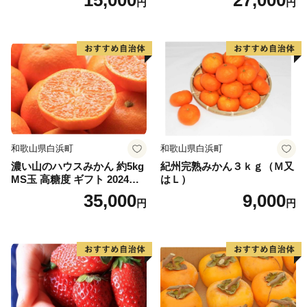
15,000
27,000
円
円
和歌山県白浜町
和歌山県白浜町
濃い山のハウスみかん 約5kg
紀州完熟みかん３ｋｇ（Ｍ又
MS玉 高糖度 ギフト 2024年7
はＬ）
月以降発送分
35,000
9,000
円
円