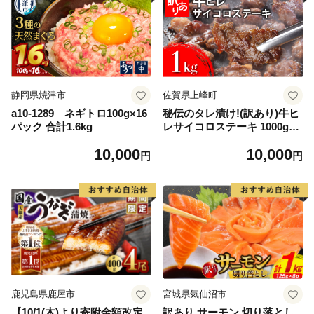
静岡県焼津市
佐賀県上峰町
a10-1289 ネギトロ100g×16
秘伝のタレ漬け!(訳あり)牛ヒ
パック 合計1.6kg
レサイコロステーキ 1000g
【B-1098-AS】
10,000
10,000
円
円
鹿児島県鹿屋市
宮城県気仙沼市
【10/1(木)より寄附金額改定
訳あり サーモン 切り落とし