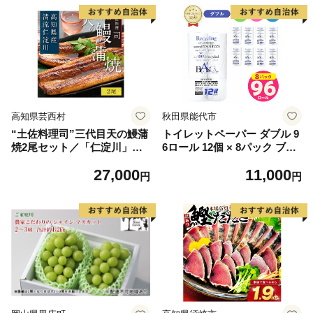
高知県芸西村
秋田県能代市
“土佐料理司”三代目天の鰻蒲
トイレットペーパー ダブル 9
焼2尾セット／「仁淀川」水
6ロール 12個 × 8パック ブラ
系の地下水使用 完全無投薬養
ンカ 再生紙 100％ 芯あり 日
27,000
11,000
殖 国産・高知県産〈高知市共
用品 消耗品 無香料 生活用品
円
円
通返礼品〉うなぎ 真空パック
備蓄 秋田県 能代市 送料無料
（ウナギう・たれセット）
《能代製紙》