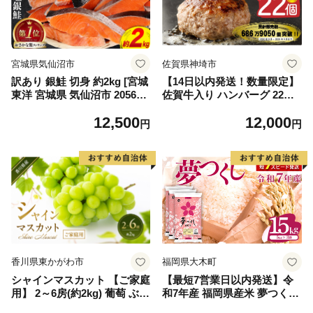
宮城県気仙沼市
佐賀県神埼市
訳あり 銀鮭 切身 約2kg [宮城
【14日以内発送！数量限定】
東洋 宮城県 気仙沼市 205649
佐賀牛入り ハンバーグ 22個
91] 鮭 魚介類 海鮮 訳アリ 規
2.6kg(120g×22個)【佐賀牛 黒
12,500
12,000
格外 不揃い さけ サケ 鮭切身
毛和牛 ブランド牛 九州 ハン
円
円
シャケ 切り身 冷凍 家庭用 お
バーグ 牛肉 豚肉 国産 お弁当
かず 弁当 支援 サーモン 銀鮭
おかず 惣菜 おすすめ 人気】
切り身 魚 わけあり
(H083106)
香川県東かがわ市
福岡県大木町
シャインマスカット 【ご家庭
【最短7営業日以内発送】令
用】 2～6房(約2kg) 葡萄 ぶど
和7年産 福岡県産米 夢つくし
う ブドウ フルーツ 果物 くだ
15kg 精米 ※北海道・沖縄・