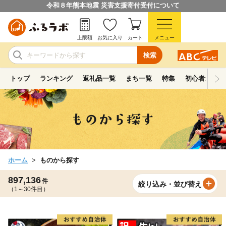
令和８年熊本地震 災害支援寄付受付について
上限額
お気に入り
カート
メニュー
検索
トップ
ランキング
返礼品一覧
まち一覧
特集
初心者ガイド
ホーム
ものから探す
897,136
件
絞り込み・並び替え
（1～30件目）