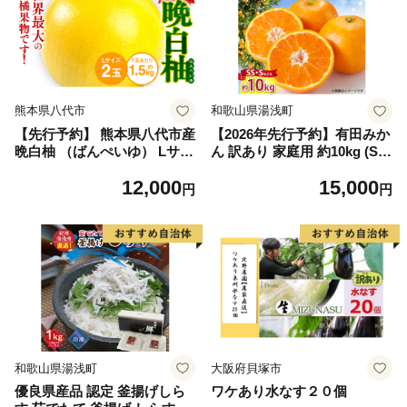
熊本県八代市
和歌山県湯浅町
【先行予約】 熊本県八代市産
【2026年先行予約】有田みか
晩白柚 （ばんぺいゆ） Lサイ
ん 訳あり 家庭用 約10kg (S
ズ 2玉 柑橘 みかん 果物 くだ
S、Sサイズ) みかん 温州みか
12,000
15,000
もの フルーツ おやつ 特産 熊
ん フルーツ 柑橘 果物 果実
円
円
本県 八代市 【2026年12月上
ジューシー 人気 国産 食べ物
旬より順次発送】
和歌山県 湯浅町 送料無料_ZJ
6098
和歌山県湯浅町
大阪府貝塚市
優良県産品 認定 釜揚げしら
ワケあり水なす２０個