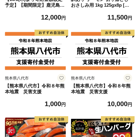
予定】【期間限定】鹿児島県
おさしみ用 1kg 125gx8p [足
大隅産うなぎ蒲焼4尾（400
利本店 宮城県 気仙沼市 2056
12,000
11,500
g） KN007-023
4313] 魚 魚介類 鮭 お刺し身
円
円
刺し身 刺身 生 生食 個包装
チリ銀鮭 銀鮭 海鮮 海鮮丼 魚
介
熊本県八代市
熊本県八代市
【熊本県八代市】令和８年熊
【熊本県八代市】令和８年熊
本地震 災害支援
本地震 災害支援
1,000
10,000
円
円