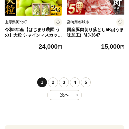
山形県河北町
宮崎県都城市
令和8年産【はじまり農園 う
国産豚肉切り落とし5Kg(うま
の】大粒 シャインマスカット
味加工)_MJ-3647
２房（約700g×2房） 山形県
24,000
15,000
河北町産 【河北町観光物産協
円
円
会】 ka002-004-r8
1
2
3
4
5
次へ