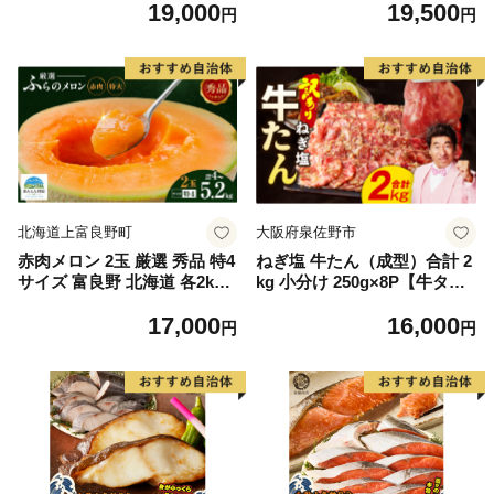
19,000
19,500
もの 果実 旬の果物 旬のフル
離島は配送不可
円
円
ーツ 香川 香川県 東かがわ市
北海道上富良野町
大阪府泉佐野市
赤肉メロン 2玉 厳選 秀品 特4
ねぎ塩 牛たん（成型）合計 2
サイズ 富良野 北海道 各2kg
kg 小分け 250g×8P【牛タン
～2.6kg 2玉 セット ファーム
牛肉 焼肉用 薄切り 訳あり サ
17,000
16,000
富良野 メロン めろん 果物 く
イズ不揃い】
円
円
だもの フルーツ デザート 旬
の果物 旬のフルーツ