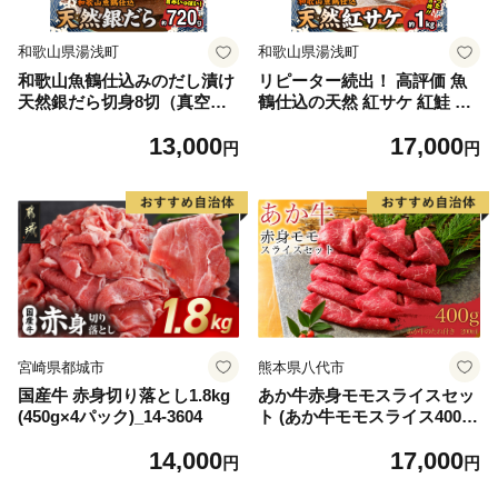
和歌山県湯浅町
和歌山県湯浅町
和歌山魚鶴仕込みのだし漬け
リピーター続出！ 高評価 魚
天然銀だら切身8切（真空パ
鶴仕込の天然 紅サケ 紅鮭 鮭
ック入） 約720g 小分け 独自
サーモン 切身 切り身 約1kg
13,000
17,000
製法 良質な脂 ふっくら 柔ら
レビュー高評価 小分け 真空
円
円
かい 身質 甘み 旨味 白身魚の
パック 梅酒 真昆布 使用 だし
トロ 梅酒 北海道南産 真こん
まろやか 天然 鮭 魚 海の幸
ぶ だし漬け 煮付け ムニエル
海鮮 魚介 食品 食べ物 おかず
味噌漬け 鍋物 冷凍 湯浅町 送
お弁当 水産加工品 冷凍 グル
料無料_G7334
メ お取り寄せ 和歌山県 湯浅
町 送料無料_G7317
宮崎県都城市
熊本県八代市
国産牛 赤身切り落とし1.8kg
あか牛赤身モモスライスセッ
(450g×4パック)_14-3604
ト (あか牛モモスライス400
g、あか牛のたれ200ml付き)
14,000
17,000
円
円