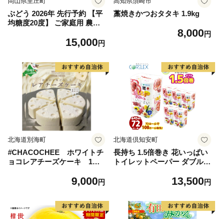
岡山県里庄町
高知県須崎市
ぶどう 2026年 先行予約 【平
藁焼きかつおタタキ 1.9kg
均糖度20度】 ご家庭用 農家
8,000
こだわりの シャイン マスカ
円
15,000
ット 2～3房 合計約1.2kg ブ
円
ドウ 葡萄 岡山県産 国産 フル
ーツ 果物 【 Nini farm 農家
直送 】
北海道別海町
北海道倶知安町
#CHACOCHEE ホワイトチ
長持ち 1.5倍巻き 花いっぱい
ョコレアチーズケーキ 1ホ
トイレットペーパー ダブル 4
ール(直径15cm)（北海道,別
5ｍ 計72ロール 全18種 花柄
9,000
13,500
海町,チーズ,ちーず,チーズケ
プリント ハーブ 香り付き 日
円
円
ーキ,ふるさと納税）
本製 まとめ買い 防災 常備品
ペーパー エコ 日用雑貨 消耗
品 備蓄 送料無料 北海道 倶知
安町 日用品