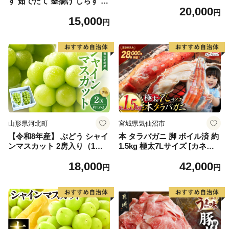
す 茹でたて 釜揚げ しらす 無
20,000
着色 安心 安全 赤穂の塩 新鮮
円
15,000
国産 海の幸 海鮮 魚介 紀州湯
円
浅湾直送 まるとも海産 お取
り寄せ 和歌山県 湯浅町 送料
無料_C6035n
山形県河北町
宮城県気仙沼市
【令和8年産】 ぶどう シャイ
本 タラバガニ 脚 ボイル済 約
ンマスカット 2房入り（1房6
1.5kg 極太7Lサイズ [カネダ
00g前後） 秀品 山形県河北町
イ 宮城県 気仙沼市 2056432
18,000
42,000
産【山形eLab】 ka074-023-r
6] カニ かに 蟹 たらばがに た
円
円
8
らば蟹 タラバ蟹 たらば タラ
バ ボイル