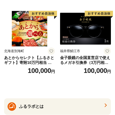
北海道別海町
福井県鯖江市
あとからセレクト【ふるさと
金子眼鏡の全国直営店で使え
ギフト】寄附10万円相当 あ
るメガネ引換券（3万円相
とから選べる！ ギフト いく
当） Bronze
100,000
100,000
円
円
ら ほたて 海鮮 牛肉 別海町
ケーキ アイス （ 後から 選べ
る カタログ カタログポイン
ト カタログギフト あとから
カタログ あとからカタログ
ポイント あとからカタログ
ギフト ふるさと納税 ）
ふるラボとは