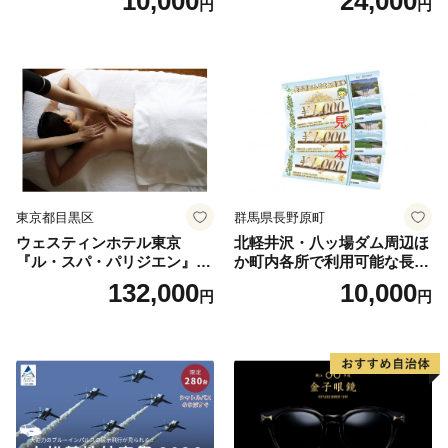
10,000
24,000
円
円
人1名様分 関東 東京 ご利用
券 ランチ 昼食 食事券 レスト
ラン ブッフェ 東京都 お食事
券
東京都目黒区
群馬県長野原町
ウェスティンホテル東京
北軽井沢・八ッ場ダム周辺ほ
『ル・スパ・パリジエン』選
か町内各所で利用可能な長野
べるボディセラピー90分/1名
原町ふるさと感謝券（3,000
132,000
10,000
円
円
円分）【トラベル 観光 旅行
お土産 群馬県 長野原町 北軽
井沢】