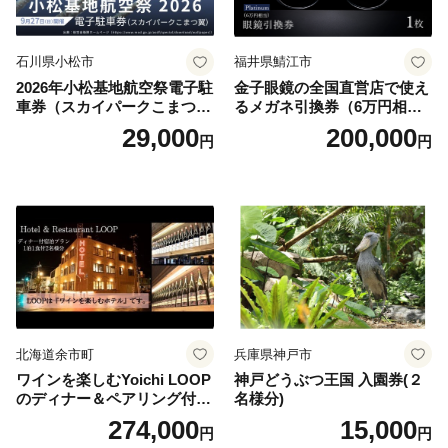
石川県小松市
福井県鯖江市
2026年小松基地航空祭電子駐
金子眼鏡の全国直営店で使え
車券（スカイパークこまつ
るメガネ引換券（6万円相
翼） 駐車場 シャトルバスの
当） Platinum
29,000
200,000
円
円
りばすぐ 石川県 小松市
北海道余市町
兵庫県神戸市
ワインを楽しむYoichi LOOP
神戸どうぶつ王国 入園券(２
のディナー＆ペアリング付宿
名様分)
泊プラン＜デラックスツイン
274,000
15,000
円
円
＞