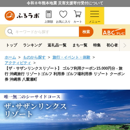
令和８年熊本地震 災害支援寄付受付について
上限額
お気に入り
カート
メニュー
検索
トップ
ランキング
返礼品一覧
まち一覧
特集
初心者ガイド
ホーム
ものから探す
旅行・イベント・体験
アクティビティ
【ザ・サザンリンクスリゾート】 ゴルフ利用クーポン15.000円分 - 旅
行 沖縄旅行 リゾートゴルフ 利用券 ゴルフ場利用券 リゾート クーポン
券 沖縄県 八重瀬町