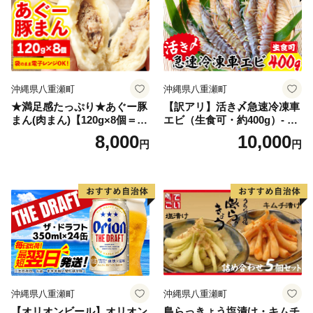
沖縄県八重瀬町
沖縄県八重瀬町
★満足感たっぷり★あぐー豚
【訳アリ】活き〆急速冷凍車
まん(肉まん)【120g×8個＝96
エビ（生食可・約400g）- 海
0g】袋のまま電子レンジで温
老 車えび 車海老 冷凍 生エビ
8,000
10,000
円
円
めて、お召し上がりくださ
国産 養殖 えび天 エビフライ
い。- 小分け 便利 冷凍 おや
塩焼き 人気 沖縄県 八重瀬町
つ 惣菜 人気 おすすめ 手軽
個包装 レンジ 沖縄県産あぐ
ー豚 レンチン 簡単調理 沖縄
県 八重瀬【価格改定】
沖縄県八重瀬町
沖縄県八重瀬町
【オリオンビール】オリオン
島らっきょう塩漬け・キムチ