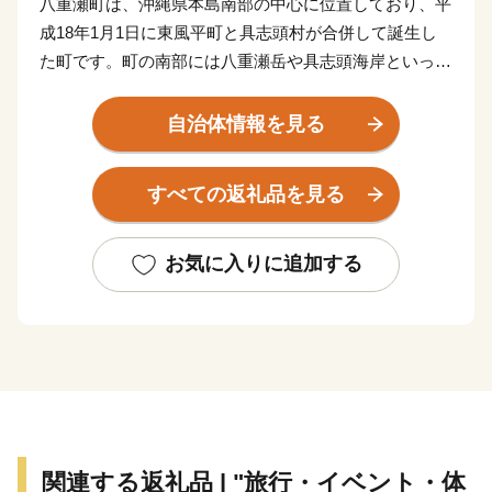
八重瀬町は、沖縄県本島南部の中心に位置しており、平
成18年1月1日に東風平町と具志頭村が合併して誕生し
た町です。町の南部には八重瀬岳や具志頭海岸といった
豊かな自然が広がっており、農業、畜産、漁業が盛んに
おこなわれています。町の北部地域は、大型店舗の進出
自治体情報を見る
や集合住宅の増加など、都市化が進展しており、田園と
都市が共存する町となっています。
すべての返礼品を見る
お気に入りに追加する
関連する返礼品 | "旅行・イベント・体