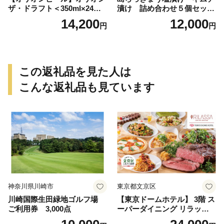
ザ・ドラフト＜350ml×24缶
漬け 詰め合わせ５個セット
＞-ビール オリオン ビール 1
- らっきょう漬け 国産 沖縄県
14,200
12,000
円
円
ケース 350ml 24本 すっきり
産 らっきょ 島らっきょ 疲労
飲みやすい こだわり 改良 リ
回復 滋養強壮 人気 漬物 沖縄
ニューアル おすすめ 沖縄県
県 八重瀬町
八重瀬町【価格改定YI】
この返礼品を見た人は
こんな返礼品も見ています
神奈川県川崎市
東京都文京区
川崎国際生田緑地ゴルフ場
【東京ドームホテル】 3階 ス
ご利用券 3,000点
ーパーダイニング リラッサ
ランチブッフェ お食事券 大