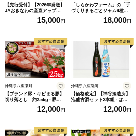
【先行受付】【2026年発送】
「しらかわファーム」の「手
JAおきなわの産直アップル
づくりまるごとジャム6種」-
マンゴー 約1.5kg【ご家庭
6個 詰め合わせ セット マン
15,000
18,000
円
円
用・白箱】- 先行予約 沖縄 産
ゴー ドラゴンフルーツ 秋ミ
地直送 南国フルーツ 旬の味
カン カーブチー グアバ ロー
覚 家庭用 オススメ 沖縄県 八
ゼル ハイビスカス パッショ
重瀬町
ン 南国 手作り 果実100％ お
すすめ 沖縄県 八重瀬町【価
格改定】
沖縄県八重瀬町
沖縄県八重瀬町
【ブランド豚・キビまる豚】
【価格改定】【神谷酒造所】
切り落とし 約2.5kg - 豚肉
泡盛古酒セット2本組 ‐ はな
小分け 500gずつ 部位混合
はな古酒 25度 熟成古酒 南光
12,000
12,000
円
円
色々楽しめる 人気 しょうが
40度 720ml 飲み比べ 泡盛 甘
焼き 肉じゃが 豚丼 豚キムチ
い 香り フルーティー 華やか
肉巻き アレンジ 色々 人気 ブ
優しい 甘さ 沖縄県 八重瀬町
ランド豚 おすすめ 沖縄県 八
重瀬町【価格改定】