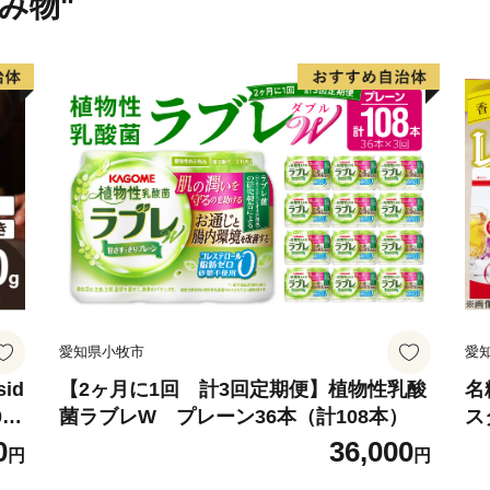
飲み物"
愛知県小牧市
愛
id
【2ヶ月に1回 計3回定期便】植物性乳酸
名
0
菌ラブレW プレーン36本（計108本）
ス
粉
0
36,000
円
円