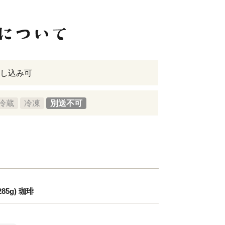
し込み可
冷蔵
冷凍
別送不可
g) 珈琲