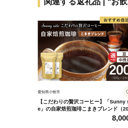
関連する返礼品 | "お
愛知県小牧市
【こだわりの贅沢コーヒー】「Sunny s
e」の自家焙煎珈琲こまきブレンド（20
g）
8,00