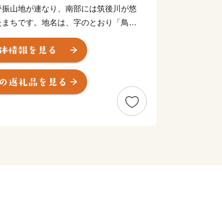
脊振山地が連なり、南部には筑後川が悠
たまちです。地名は、字のとおり「鳥の
で、市内全域でメジロやカササギなど多
ます。
分岐する場所でしたので、古くから人・
す。九州の陸上交通の要衝という地理的
物流の拠点として発展を遂げてきまし
ホームタウンとするJリーグ・サガン鳥
ーグ・久光スプリングスの活躍がまちを