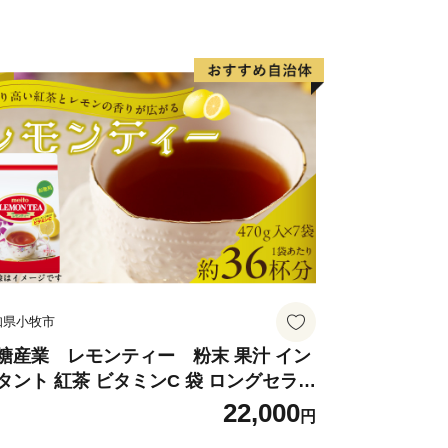
知県小牧市
糖産業 レモンティー 粉末 果汁 イン
タント 紅茶 ビタミンC 袋 ロングセラー
末飲料 粉末茶 簡単 手軽 ホット アイス
22,000
円