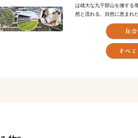
は雄大な九千部山を擁する
然と流れる、自然に恵まれ
栖（すみか）」という意味
くの野鳥を見ることができ
また、鳥栖市は長崎街道が
モノ・文化が交わるまちで
優位性を活かして、九州の
た。
さらに、近年では鳥栖市を
栖や女子バレーボールVリ
盛り上げています。