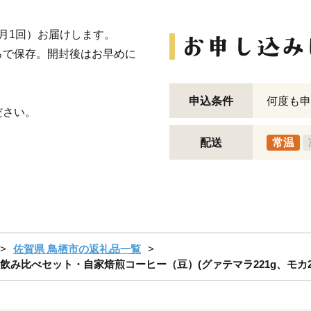
月1回）お届けします。
ろで保存。開封後はお早めに
申込条件
何度も申
ださい。
配送
常温
佐賀県 鳥栖市の返礼品一覧
み比べセット・自家焙煎コーヒー（豆）(グァテマラ221g、モカ285