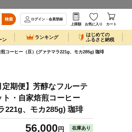
検索
ログイン・会員登録
上限額
お気に入り
カート
はじめての
ランキング
ーン
ふるさと納税
ーヒー（豆）(グァテマラ221g、モカ285g) 珈琲
月定期便】芳醇なフルーテ
ット・自家焙煎コーヒー
21g、モカ285g) 珈琲
56,000
在庫あり
円