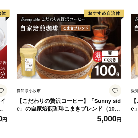
愛知県小牧市
愛
 イ
【こだわりの贅沢コーヒー】「Sunny sid
【
ロ
e」の自家焙煎珈琲こまきブレンド（100
e
ホ
g）
g
0
5,000
円
円