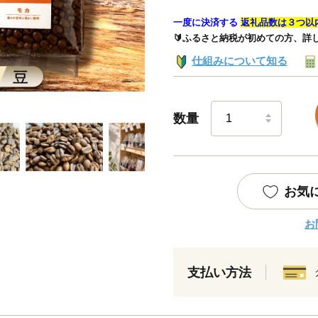
一度に決済する
返礼品数は３つ以
🔰ふるさと納税が初めての方、詳
仕組みについて知る
数量
お気
お
支払い方法