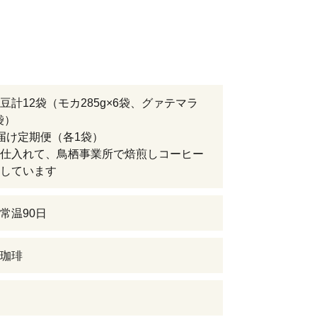
豆計12袋（モカ285g×6袋、グァテマラ
6袋）
届け定期便（各1袋）
仕入れて、鳥栖事業所で焙煎しコーヒー
しています
常温90日
珈琲