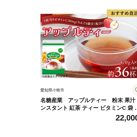
愛知県小牧市
名糖産業 アップルティー 粉末 果汁
ンスタント 紅茶 ティー ビタミンC 袋 
ングセラー 粉末飲料 粉末茶 簡単 手軽 
22,00
ット アイス