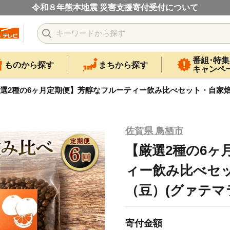
令和８年熊本地震 災害支援寄付受付について
番組･特集
ものから探す
まちから探す
キャンペ
選2種の6ヶ月定期便】芳醇なフルーティー飲み比べセット・自家焙煎コ
佐賀県 鳥栖市
【厳選2種の6ヶ
ィー飲み比べセ
（豆）(グァテマラ2
寄付金額