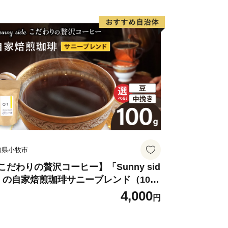
知県小牧市
こだわりの贅沢コーヒー】「Sunny sid
」の自家焙煎珈琲サニーブレンド（100
）
4,000
円