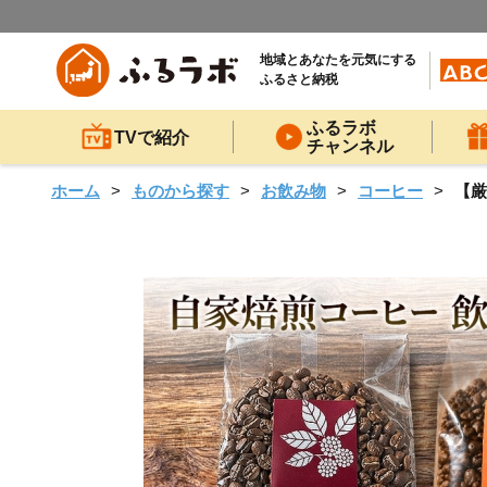
地域とあなたを元気にする
ふるさと納税
ふるラボ
TVで紹介
チャンネル
ホーム
ものから探す
お飲み物
コーヒー
【厳