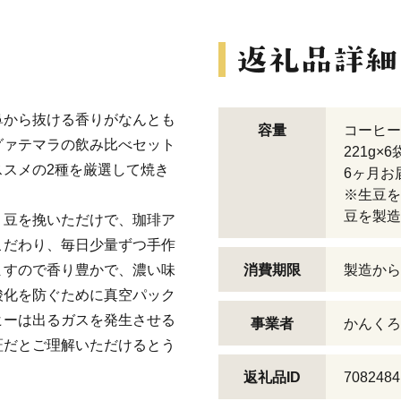
鼻から抜ける香りがなんとも
容量
コーヒー
グァテマラの飲み比べセット
221g×
スメの2種を厳選して焼き
6ヶ月お
※生豆を
豆を製造
、豆を挽いただけで、珈琲ア
こだわり、毎日少量ずつ手作
ますので香り豊かで、濃い味
消費期限
製造から
酸化を防ぐために真空パック
ヒーは出るガスを発生させる
事業者
かんくろ
証だとご理解いただけるとう
返礼品ID
7082484