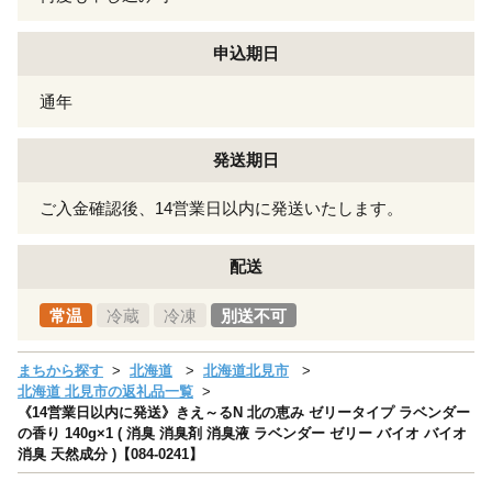
申込期日
通年
発送期日
ご入金確認後、14営業日以内に発送いたします。
配送
常温
冷蔵
冷凍
別送不可
まちから探す
北海道
北海道北見市
北海道 北見市の返礼品一覧
《14営業日以内に発送》きえ～るN 北の恵み ゼリータイプ ラベンダー
の香り 140g×1 ( 消臭 消臭剤 消臭液 ラベンダー ゼリー バイオ バイオ
消臭 天然成分 )【084-0241】