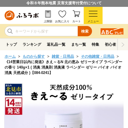
令和８年熊本地震 災害支援寄付受付について
上限額
お気に入り
カート
メニュー
検索
トップ
ランキング
返礼品一覧
まち一覧
特集
初心者ガイド
ホーム
ものから探す
雑貨・日用品
その他雑貨・日用品
《14営業日以内に発送》きえ～るN 北の恵み ゼリータイプ ラベンダー
の香り 140g×1 ( 消臭 消臭剤 消臭液 ラベンダー ゼリー バイオ バイオ
消臭 天然成分 )【084-0241】