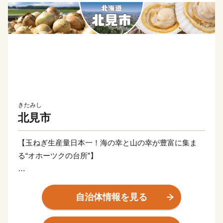
きたみし
北見市
【玉ねぎ生産量日本一！海の幸と山の幸が豊富に集ま
る“オホーツクの台所”】
北見市は北海道の東部に位置するオホーツク圏最大の都
市です。
自治体情報を見る
北海道で一番広く、海の幸と山の幸が豊富に集まる、ま
さにオホーツクの台所。