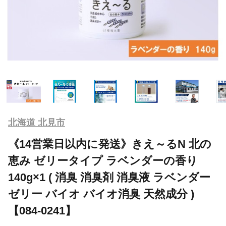
北海道 北見市
《14営業日以内に発送》きえ～るN 北の
恵み ゼリータイプ ラベンダーの香り
140g×1 ( 消臭 消臭剤 消臭液 ラベンダー
ゼリー バイオ バイオ消臭 天然成分 )
【084-0241】