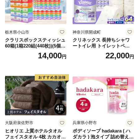
栃木県小山市
神奈川県開成町
クラリスボックスティッシュ
クリネックス 長持ちシャワ
60箱(1箱220組(440枚))(5個入
ートイレ用 トイレットペー
り×12セット)【1256759】
パー（ダブル）64ロール(8ロ
14,000
22,000
円
円
ール×8パック) 開成町 トイレ
ットペーパーダブル 日用品
国産 新生活 ダブル SDGs 備
蓄 防災 エコ 消耗品 生活雑貨
生活用品 無香料 トイレット
ペーパー ダブル といれっと
ぺーぱー トイレ クレシア ト
イレットペーパー [BDBH002
-1]
大阪府泉佐野市
兵庫県小野市
ヒオリエ 上質ホテルタオル
ボディソープ hadakara ( ハ
フェイスタオル 4枚 カカオ
ダカラ ) 泡タイプ 詰め替え 4