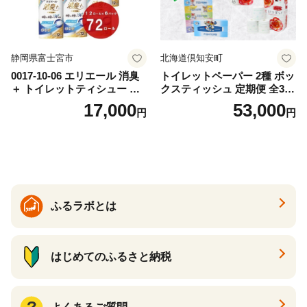
静岡県富士宮市
北海道倶知安町
0017-10-06 エリエール 消臭
トイレットペーパー 2種 ボッ
＋ トイレットティシュー し
クスティッシュ 定期便 全3
っかり香るフレッシュクリア
回 日本製 まとめ買い 防災
17,000
53,000
円
円
の香り ダブル 12ロール×6パ
常備品 日用雑貨 消耗品 生活
ック 72ロール 25m トイレ
必需品 大容量 備蓄 リサイク
ットペーパー パルプ100％ 消
ル ティッシュ ペーパー まと
臭 防臭 日用品 消耗品 備蓄
め買い 雑貨 倶知安町
ふるラボとは
はじめてのふるさと納税