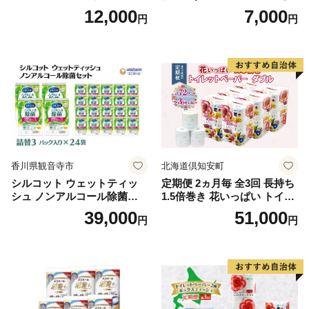
【タオル 泉州タオル 吸水 普
40ml×4袋 ボディーソープ 泡
12,000
7,000
円
円
段使い 無地 シンプル 日用品
ボディソープ 泡 日用品 消耗
ふわふわ ふかふか 家族 たお
品 バス用品 大容量 いい 匂い
る 一人暮らし】
ボディ 保湿 LION ライオン
泡石鹸 石鹸 兵庫 兵庫県 小野
市
香川県観音寺市
北海道倶知安町
シルコット ウェットティッ
定期便 2ヵ月毎 全3回 長持ち
シュ ノンアルコール除菌詰
1.5倍巻き 花いっぱい トイレ
替（43枚×3P）×24袋 日用品
ットペーパー ダブル 45ｍ 計
39,000
51,000
円
円
おもちゃ 拭き取り 手拭き 外
72ロール 全18種 花柄 プリン
出時 お出かけ時 食事前 緑茶
ト ハーブ 香り付き 日本製 ま
カテキン配合
とめ買い 防災 常備品 ペーパ
ー 消耗品 備蓄 送料無料 北海
道 倶知安町 日用品