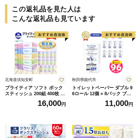
この返礼品を見た人は
こんな返礼品も見ています
北海道倶知安町
秋田県能代市
ブライティア ソフト ボック
トイレットペーパー ダブル 9
スティッシュ 200組 400枚 60
6ロール 12個 × 8パック ブラ
箱 日本製 まとめ買い ティッ
ンカ 再生紙 100％ 芯あり 日
16,000
11,000
円
円
シュ リサイクル 長持 防災 常
用品 消耗品 無香料 生活用品
備品 日用雑貨 消耗品 生活必
備蓄 秋田県 能代市 送料無料
需品 備蓄 ペーパー 紙 北海道
《能代製紙》
倶知安町 日用品