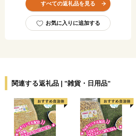
すべての返礼品を見る
北見市の特産品には、農産物では生産量日本一の玉ねぎ
や白花豆、海産物ではホタテ・牡蠣・サケなどがありま
お気に入りに追加する
す。
「ハッカのまち」としても知られており、世界生産量の
７０％を北見市が担っていた時代もありました。
スポーツでは「カーリングの聖地」とも呼ばれ、多くの
オリンピック選手を輩出しています。
また、北見市の誇る食文化であり、人口当たりの焼肉店
舗数が道内で一番多い「焼肉のまち」としても有名で
関連する返礼品 | "雑貨・日用品"
す。