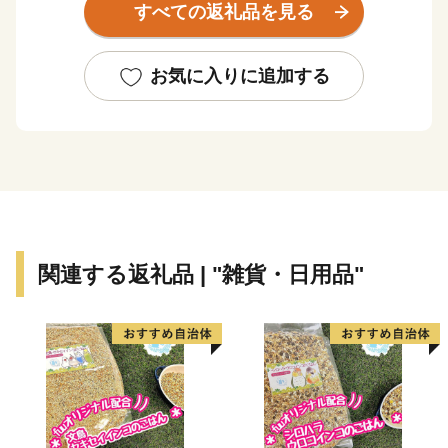
すべての返礼品を見る
北見市の特産品には、農産物では生産量日本一の玉ねぎ
や白花豆、海産物ではホタテ・牡蠣・サケなどがありま
お気に入りに追加する
す。
「ハッカのまち」としても知られており、世界生産量の
７０％を北見市が担っていた時代もありました。
スポーツでは「カーリングの聖地」とも呼ばれ、多くの
オリンピック選手を輩出しています。
また、北見市の誇る食文化であり、人口当たりの焼肉店
舗数が道内で一番多い「焼肉のまち」としても有名で
関連する返礼品 | "雑貨・日用品"
す。