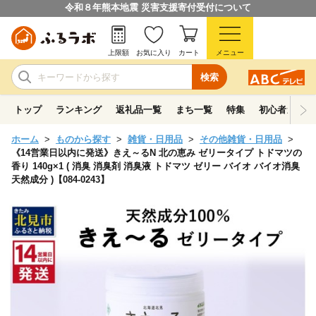
令和８年熊本地震 災害支援寄付受付について
上限額
お気に入り
カート
メニュー
検索
トップ
ランキング
返礼品一覧
まち一覧
特集
初心者ガイド
ホーム
ものから探す
雑貨・日用品
その他雑貨・日用品
《14営業日以内に発送》きえ～るN 北の恵み ゼリータイプ トドマツの
香り 140g×1 ( 消臭 消臭剤 消臭液 トドマツ ゼリー バイオ バイオ消臭
天然成分 )【084-0243】