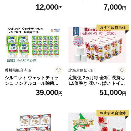
【タオル 泉州タオル 吸水 普
40ml×4袋 ボディーソープ 泡
12,000
7,000
円
円
段使い 無地 シンプル 日用品
ボディソープ 泡 日用品 消耗
ふわふわ ふかふか 家族 たお
品 バス用品 大容量 いい 匂い
る 一人暮らし】
ボディ 保湿 LION ライオン
泡石鹸 石鹸 兵庫 兵庫県 小野
市
香川県観音寺市
北海道倶知安町
シルコット ウェットティッ
定期便 2ヵ月毎 全3回 長持ち
シュ ノンアルコール除菌詰
1.5倍巻き 花いっぱい トイレ
替（43枚×3P）×24袋 日用品
ットペーパー ダブル 45ｍ 計
39,000
51,000
円
円
おもちゃ 拭き取り 手拭き 外
72ロール 全18種 花柄 プリン
出時 お出かけ時 食事前 緑茶
ト ハーブ 香り付き 日本製 ま
カテキン配合
とめ買い 防災 常備品 ペーパ
ー 消耗品 備蓄 送料無料 北海
道 倶知安町 日用品