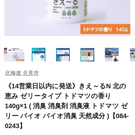
北海道 北見市
《14営業日以内に発送》きえ～るN 北の
恵み ゼリータイプ トドマツの香り
140g×1 ( 消臭 消臭剤 消臭液 トドマツ ゼ
リー バイオ バイオ消臭 天然成分 )【084-
0243】