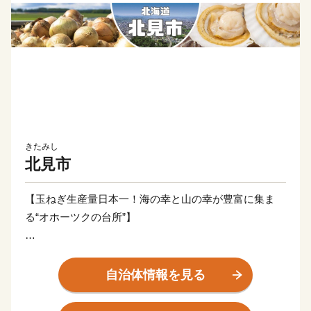
きたみし
北見市
【玉ねぎ生産量日本一！海の幸と山の幸が豊富に集ま
る“オホーツクの台所”】
北見市は北海道の東部に位置するオホーツク圏最大の都
市です。
自治体情報を見る
北海道で一番広く、海の幸と山の幸が豊富に集まる、ま
さにオホーツクの台所。