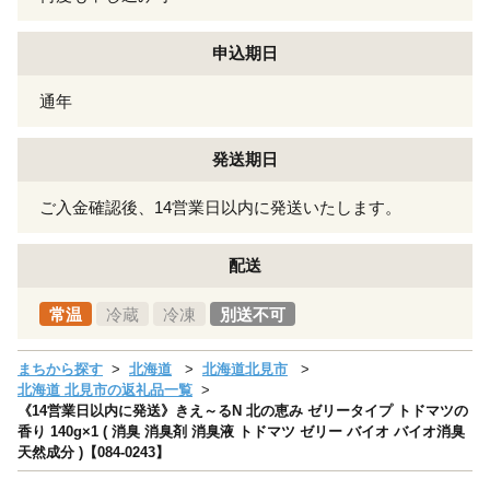
申込期日
通年
発送期日
ご入金確認後、14営業日以内に発送いたします。
配送
常温
冷蔵
冷凍
別送不可
まちから探す
北海道
北海道北見市
北海道 北見市の返礼品一覧
《14営業日以内に発送》きえ～るN 北の恵み ゼリータイプ トドマツの
香り 140g×1 ( 消臭 消臭剤 消臭液 トドマツ ゼリー バイオ バイオ消臭
天然成分 )【084-0243】