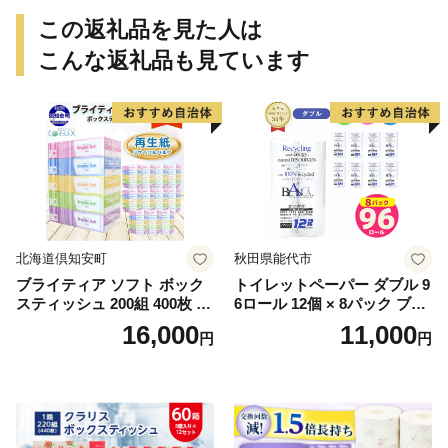
この返礼品を見た人は
こんな返礼品も見ています
北海道倶知安町
秋田県能代市
ブライティア ソフト ボック
トイレットペーパー ダブル 9
スティッシュ 200組 400枚 60
6ロール 12個 × 8パック ブラ
箱 日本製 まとめ買い ティッ
ンカ 再生紙 100％ 芯あり 日
16,000
11,000
円
円
シュ リサイクル 長持 防災 常
用品 消耗品 無香料 生活用品
備品 日用雑貨 消耗品 生活必
備蓄 秋田県 能代市 送料無料
需品 備蓄 ペーパー 紙 北海道
《能代製紙》
倶知安町 日用品