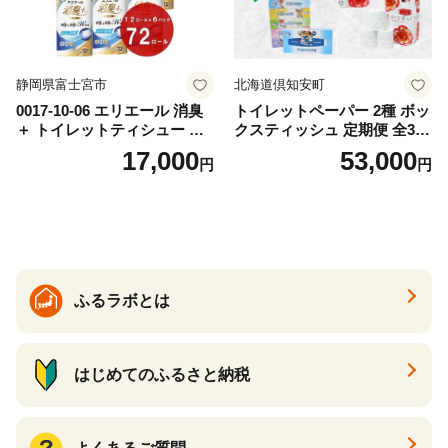
静岡県富士宮市
北海道倶知安町
0017-10-06 エリエール 消臭
トイレットペーパー 2種 ボッ
＋ トイレットティシュー し
クスティッシュ 定期便 全3
っかり香るフレッシュクリア
回 日本製 まとめ買い 防災
17,000
53,000
円
円
の香り ダブル 12ロール×6パ
常備品 日用雑貨 消耗品 生活
ック 72ロール 25m トイレ
必需品 大容量 備蓄 リサイク
ットペーパー パルプ100％ 消
ル ティッシュ ペーパー まと
臭 防臭 日用品 消耗品 備蓄
め買い 雑貨 倶知安町
ふるラボとは
はじめてのふるさと納税